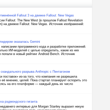
менённой Fallout 3 на движке Fallout: New Vegas
 Fallout: The New West (в прошлом Fallout Revelation
n) на движке Fallout: New Vegas. Источник изображений:
лидером оказалась Gemini
 написании программного кода и разработке приложений.
колько ИИ-моделей с целью определить, какие из них
 попали в новый рейтинг Android Bench. Источник
скандального разрыва Anthropic с Пентагоном
 поставок» из-за того, что компания не разрешила
 её мнению, целей. Пока стартап планирует оспорить это
уясь на его платформе — каждый день их число
еха рэдмондского гиганта
я недавнего интервью для Morgan Stanley выразил некую