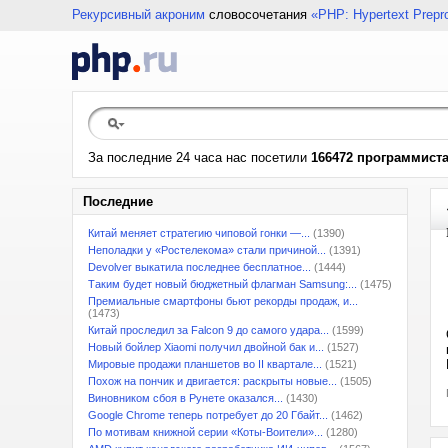
Рекурсивный акроним
словосочетания
«PHP: Hypertext Prepr
За последние 24 часа нас посетили
166472 программист
Последние
Китай меняет стратегию чиповой гонки —...
(1390)
Неполадки у «Ростелекома» стали причиной...
(1391)
Devolver выкатила последнее бесплатное...
(1444)
Таким будет новый бюджетный флагман Samsung:...
(1475)
Премиальные смартфоны бьют рекорды продаж, и...
(1473)
Китай проследил за Falcon 9 до самого удара...
(1599)
Новый бойлер Xiaomi получил двойной бак и...
(1527)
Мировые продажи планшетов во II квартале...
(1521)
Похож на пончик и двигается: раскрыты новые...
(1505)
Виновником сбоя в Рунете оказался...
(1430)
Google Chrome теперь потребует до 20 Гбайт...
(1462)
По мотивам книжной серии «Коты-Воители»...
(1280)