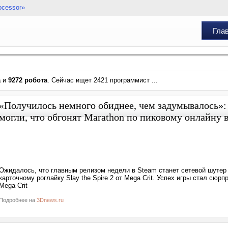
ocessor»
Гла
а
и
9272 робота
. Сейчас ищет 2421 программист ...
«Получилось немного обиднее, чем задумывалось»: а
могли, что обгонят Marathon по пиковому онлайну 
Ожидалось, что главным релизом недели в Steam станет сетевой шутер 
карточному роглайку Slay the Spire 2 от Mega Crit. Успех игры стал сюр
Mega Crit
Подробнее на
3Dnews.ru