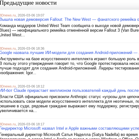
Предыдущие новости
3Dnews.ru
, 2026-03-06 19:07
Вышла новая демоверсия Fallout: The New West — фанатского ремейка от
Команда моддеров United West Team сообщила о выходе новой демоверсии
Blues) — неофициального ремейка отменённой версии Fallout 3 (Van Bure
United West...
3Dnews.ru
, 2026-03-06 18:36
Google назвала лучшие ИИ-модели для создания Android-приложений — 
Инструменты на базе искусственного интеллекта играют большую роль в
В пользу этого утверждения говорит то, что Google протестировала нес
лучше подходят для создания Android-приложений. Лидеры тестирования
изображения: Igor...
3Dnews.ru
, 2026-03-06 18:12
ИИ-бот Claude прирастает миллионом пользователей каждый день после 
Власти США официально присвоили Anthropic статус «угрозы для цепочки
использовать свои модели искусственного интеллекта для неэтичных, по
решение в суде, рядовые граждане выражают ему поддержку, регистрир
увеличивается на...
3Dnews.ru
, 2026-03-06 18:17
Гендиректор Microsoft назвал Intel и Apple важными составляющими усп
Генеральный директор Microsoft Сатья Наделла (Satya Nadella) во врем