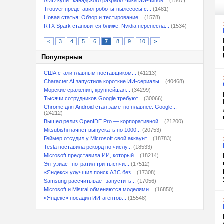
AMD купит канадского разработчика ИИ-чипов...
(1567)
Trouver представил роботы-пылесосы с...
(1481)
Новая статья: Обзор и тестирование...
(1578)
RTX Spark становится ближе: Nvidia перенесла...
(1534)
<
3
4
5
6
7
8
9
10
>
Популярные
США стали главным поставщиком...
(41213)
Character.AI запустила короткие ИИ-сериалы...
(40468)
Морские сражения, крупнейшая...
(34299)
Тысячи сотрудников Google требуют...
(30066)
Chrome для Android стал заметно плавнее: Google...
(24212)
Вышел релиз OpenIDE Pro — корпоративной...
(21200)
Mitsubishi начнёт выпускать по 1000...
(20753)
Геймер отсудил у Microsoft свой аккаунт...
(18783)
Tesla поставила рекорд по числу...
(18533)
Microsoft представила ИИ, который...
(18214)
Энтузиаст потратил три тысячи...
(17512)
«Яндекс» улучшил поиск АЗС без...
(17308)
Samsung рассчитывает запустить...
(17056)
Microsoft и Mistral обменяются моделями...
(16850)
«Яндекс» посадил ИИ-агентов...
(15548)