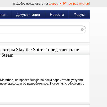
Добро пожаловать на
форум PHP программистов
!
вная
Документация
Новости
Форум
вторы Slay the Spire 2 представить не
в Steam
Дата:
2026-
03-
06
20:09
Marathon, но проект Bungie по всем параметрам уступил
призом даже для её разработчиков. Источник изображения: