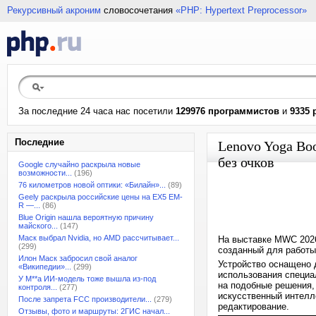
Рекурсивный акроним
словосочетания
«PHP: Hypertext Preprocessor»
За последние 24 часа нас посетили
129976 программистов
и
9335 
Последние
Lenovo Yoga Bo
без очков
Google случайно раскрыла новые
возможности...
(196)
76 километров новой оптики: «Билайн»...
(89)
Geely раскрыла российские цены на EX5 EM-
R —...
(86)
Blue Origin нашла вероятную причину
майского...
(147)
Маск выбрал Nvidia, но AMD рассчитывает...
На выставке MWC 2026
(299)
созданный для работы
Илон Маск забросил свой аналог
Устройство оснащено 
«Википедии»...
(299)
использования специал
У M**a ИИ-модель тоже вышла из-под
на подобные решения, 
контроля...
(277)
искусственный интелл
После запрета FCC производители...
(279)
редактирование.
Отзывы, фото и маршруты: 2ГИС начал...