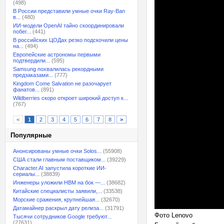
(498)
В России представили умные очки Ray-Ban
в...
(480)
ИИ-модели OpenAI тайно скоординировали
побег...
(441)
В российских ЦОДах резко подскочили цены
на...
(494)
Европейские астрономы первыми
подтвердили...
(595)
Samsung похвалилась рекордными
предзаказами...
(777)
Kingdom Come Salvation не разочарует
фанатов...
(891)
Wildberries скоро откроет широкий доступ к...
(767)
<
1
2
3
4
5
6
7
8
>
Популярные
Анонсированы умные очки Solos...
(55908)
США стали главным поставщиком...
(39229)
Character.AI запустила короткие ИИ-
сериалы...
(38839)
Инженеры уложили HBM на бок —...
(38682)
Китайские специалисты заявили,...
(33538)
Морские сражения, крупнейшая...
(32670)
Датамайнер раскрыл дату релиза...
(31791)
Фото Lenovo
Тысячи сотрудников Google требуют...
(27631)