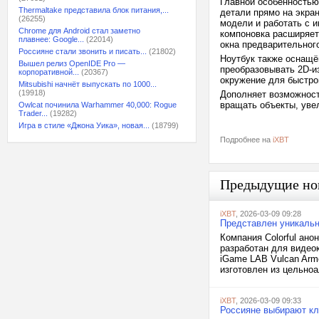
Главной особенностью
Thermaltake представила блок питания,...
детали прямо на экра
(26255)
модели и работать с 
Chrome для Android стал заметно
компоновка расширяет
плавнее: Google...
(22014)
окна предварительног
Россияне стали звонить и писать...
(21802)
Ноутбук также оснащё
Вышел релиз OpenIDE Pro —
преобразовывать 2D-и
корпоративной...
(20367)
окружение для быстро
Mitsubishi начнёт выпускать по 1000...
(19918)
Дополняет возможност
вращать объекты, уве
Owlcat починила Warhammer 40,000: Rogue
Trader...
(19282)
Игра в стиле «Джона Уика», новая...
(18799)
Подробнее на
iXBT
Предыдущие но
iXBT
, 2026-03-09 09:28
Представлен уникальн
Компания Colorful ано
разработан для видеок
iGame LAB Vulcan Arm
изготовлен из цельноа
iXBT
, 2026-03-09 09:33
Россияне выбирают кл