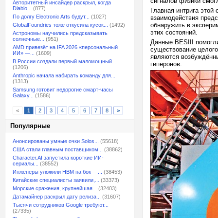
сигналов физики смог
Авторитетный инсайдер раскрыл, когда
Diablo...
(877)
Главная интрига этой 
По долгу Electronic Arts будут...
(1027)
взаимодействия предс
обнаружить в эксперим
GlobalFoundries тоже откусила кусок...
(1492)
этих состояний.
Астрономы научились предсказывать
солнечные...
(951)
Данные BESIII помогл
AMD привезёт на IFA 2026 «персональный
существование целого
ИИ» —...
(1609)
являются возбуждённы
В России создали первый маломощный...
гиперонов.
(1206)
Anthropic начала набирать команду для...
(1313)
Samsung готовит недорогие смарт-часы
Galaxy...
(1586)
<
1
2
3
4
5
6
7
8
>
Популярные
Анонсированы умные очки Solos...
(55618)
США стали главным поставщиком...
(38862)
Character.AI запустила короткие ИИ-
сериалы...
(38552)
Инженеры уложили HBM на бок —...
(38453)
Китайские специалисты заявили,...
(33373)
Морские сражения, крупнейшая...
(32403)
Датамайнер раскрыл дату релиза...
(31607)
Тысячи сотрудников Google требуют...
(27335)