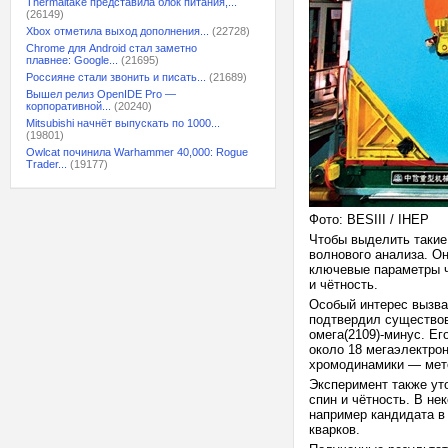
Thermaltake представила блок питания,...
(26149)
Xbox отметила выход дополнения...
(22728)
Chrome для Android стал заметно
плавнее: Google...
(21695)
Россияне стали звонить и писать...
(21689)
Вышел релиз OpenIDE Pro —
корпоративной...
(20240)
Mitsubishi начнёт выпускать по 1000...
(19801)
Owlcat починила Warhammer 40,000: Rogue
Trader...
(19177)
Фото: BESIII / IHEP
Чтобы выделить такие
волнового анализа. О
ключевые параметры ч
и чётность.
Особый интерес вызва
подтвердил существов
омега(2109)-минус. Е
около 18 мегаэлектро
хромодинамики — мет
Эксперимент также ут
спин и чётность. В н
например кандидата в 
кварков.