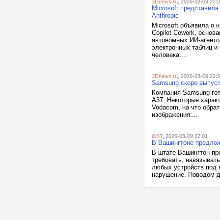
3Dnews.ru
, 2026-03-09 22:
Microsoft представила
Anthropic
Microsoft объявила о 
Copilot Cowork, основ
автономных ИИ-агенто
электронных таблиц и
человека....
3Dnews.ru
, 2026-03-09 22:
Samsung скоро выпуст
Компания Samsung гот
A37. Некоторые харак
Vodacom, на что обрат
изображения:...
iXBT
, 2026-03-09 22:01
В Вашингтоне предлож
В штате Вашингтон пре
требовать, навязыват
любых устройств под 
нарушение. Поводом дл