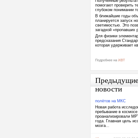
Полученные результат
помогают проверить те
глубоком понимании то
В ближайшие годы объё
планируется запуск н
светимостью. Это поз
загадкой «пропавших 
Для физики элементар
предсказания Стандар
которая удерживает кв
Подробнее на
iXBT
Предыдущи
новости
полётов на МКС
Новая работа исследо
пребывание в космосе
проанализировали МРТ
года. Главная цель ис
мозга...