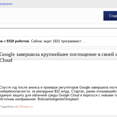
ocessor»
Гла
ов
и
9318 роботов
. Сейчас ищет 1831 программист ...
Google завершила крупнейшее поглощение в своей и
Cloud
Спустя год после анонса и проверок регуляторов Google завершила по
кибербезопасности, за рекордные $32 млрд. Стартап, ранее отказавшийс
единую защиту для облачной среды Google Cloud и бороться с новыми т
Источник изображения: BoliviaInteligente/Unsplash
Подробнее на
3Dnews.ru