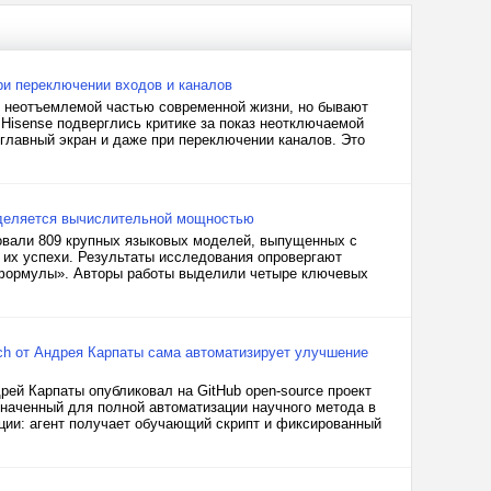
ри переключении входов и каналов
о неотъемлемой частью современной жизни, но бывают
 Hisense подверглись критике за показ неотключаемой
главный экран и даже при переключении каналов. Это
еделяется вычислительной мощностью
ровали 809 крупных языковых моделей, выпущенных с
т их успехи. Результаты исследования опровергают
й формулы». Авторы работы выделили четыре ключевых
ch от Андрея Карпаты сама автоматизирует улучшение
ей Карпаты опубликовал на GitHub open-source проект
значенный для полной автоматизации научного метода в
ции: агент получает обучающий скрипт и фиксированный