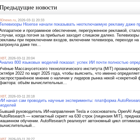
Предыдущие новости
3Dnews.ru
, 2026-03-11 20:33
Телевизоры Hisense начали показывать неотключаемую рекламу даже п
Аппаратное и программное обеспечение, перегруженное рекламой, стал
случаи, когда погоня за прибылью заходит слишком далеко. Телевизоры
рекламы при переключении входов, включении телевизора, переходе на 
затронула даже тех...
iXBT
, 2026-03-11 20:04
Анализ 800 языковых моделей показал: успех ИИ почти полностью опр
Учёные Массачусетского технологического института (MIT) проанализи
октября 2022 по март 2025 года, чтобы выяснить, что именно определяе
распространённое мнение о наличии у лидеров рынка некой «секретно
фактора: объём вычислительных...
iXBT
, 2026-03-11 20:18
ИИ начал сам проводить научные эксперименты: платформа AutoResear
моделей
Бывший руководитель ИИ-направления Tesla и сооснователь OpenAI Андр
AutoResearch — компактный скрипт на 630 строк (лицензия MIT), предна
машинном обучении. AutoResearch реализует автономный цикл оптимиза
вычислительный...
iXBT
, 2026-03-11 20:27