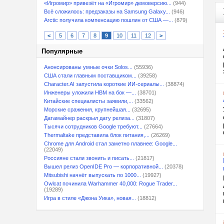
«Игромир» привезёт на «Игромир» демоверсию...
(944)
Всё сложилось: предзаказы на Samsung Galaxy...
(946)
Arctic получила компенсацию пошлин от США —...
(879)
<
5
6
7
8
9
10
11
12
>
Популярные
Анонсированы умные очки Solos...
(55936)
США стали главным поставщиком...
(39258)
Character.AI запустила короткие ИИ-сериалы...
(38874)
Инженеры уложили HBM на бок —...
(38701)
Китайские специалисты заявили,...
(33562)
Морские сражения, крупнейшая...
(32695)
Датамайнер раскрыл дату релиза...
(31807)
Тысячи сотрудников Google требуют...
(27664)
Thermaltake представила блок питания,...
(26269)
Chrome для Android стал заметно плавнее: Google...
(22049)
Россияне стали звонить и писать...
(21817)
Вышел релиз OpenIDE Pro — корпоративной...
(20378)
Mitsubishi начнёт выпускать по 1000...
(19927)
Owlcat починила Warhammer 40,000: Rogue Trader...
(19289)
Игра в стиле «Джона Уика», новая...
(18812)