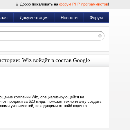
Добро пожаловать на
форум PHP программистов
!
вная
Документация
Новости
Форум
стории: Wiz войдёт в состав Google
Дата:
2026-
03-
11
21:01
глощение компании Wiz, специализирующейся на
я от продажи за $23 млрд, поможет техногиганту создать
ипами уязвимостей, исходящими от вайб-кодинга.