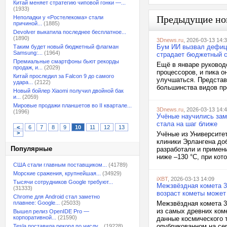
Китай меняет стратегию чиповой гонки —...
(1933)
Предыдущие но
Неполадки у «Ростелекома» стали
причиной...
(1885)
Devolver выкатила последнее бесплатное...
(1890)
3Dnews.ru
, 2026-03-13 14:
Бум ИИ вызвал дефици
Таким будет новый бюджетный флагман
Samsung:...
(1964)
страдает бюджетный 
Премиальные смартфоны бьют рекорды
Ещё в январе руководс
продаж, и...
(2029)
процессоров, и пика о
Китай проследил за Falcon 9 до самого
улучшаться. Представ
удара...
(2122)
большинства видов про
Новый бойлер Xiaomi получил двойной бак
и...
(2059)
Мировые продажи планшетов во II квартале...
3Dnews.ru
, 2026-03-13 14:
(1996)
Учёные научились зам
стала на шаг ближе
<
6
7
8
9
10
11
12
13
>
Учёные из Университе
клиники Эрлангена доб
Популярные
разработали и примен
ниже –130 °C, при кот
США стали главным поставщиком...
(41789)
Морские сражения, крупнейшая...
(34929)
iXBT
, 2026-03-13 14:09
Тысячи сотрудников Google требуют...
Межзвёздная комета 3
(31333)
возраст кометы может
Chrome для Android стал заметно
плавнее: Google...
(25033)
Межзвёздная комета 3
из самых древних ком
Вышел релиз OpenIDE Pro —
корпоративной...
(21590)
данные космического 
опубликованном на сер
Tesla поставила рекорд по числу...
(19228)