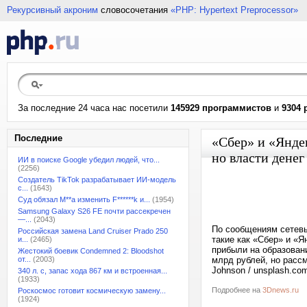
Рекурсивный акроним
словосочетания
«PHP: Hypertext Preprocessor»
За последние 24 часа нас посетили
145929 программистов
и
9304 
Последние
«Сбер» и «Янде
но власти денег
ИИ в поиске Google убедил людей, что...
(2256)
Создатель TikTok разрабатывает ИИ-модель
с...
(1643)
Суд обязал M**a изменить F******k и...
(1954)
Samsung Galaxy S26 FE почти рассекречен
—...
(2043)
По сообщениям сетевы
Российская замена Land Cruiser Prado 250
такие как «Сбер» и «Я
и...
(2465)
прибыли на образован
Жестокий боевик Condemned 2: Bloodshot
от...
(2003)
млрд рублей, но расс
Johnson / unsplash.co
340 л. с, запас хода 867 км и встроенная...
(1933)
Подробнее на
3Dnews.ru
Роскосмос готовит космическую замену...
(1924)