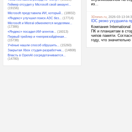
из...
Геймер отсудил у Microsoft свой аккаунт...
(19156)
Microsoft представила ИИ, который...
(18832)
3Dnews.ru
, 2026-03-13 04:
«Яндекс» улучшил поиск АЗС без...
(17714)
IDC резко ухудшила пр
Microsoft и Mistral обменяются моделями...
Компания Internationa
(17386)
ПК и планшетам в сто
«Яндекс» посадил ИИ-агентов...
(16013)
чипов памяти. Согласн
Первый трейлер и «непревзойдённая...
году, что значительно 
(15738)
Учёные нашли способ обрушить...
(15260)
Закрытая Xbox студия-разработчик...
(14808)
Власть в OpenAI сосредотачивается...
(14780)