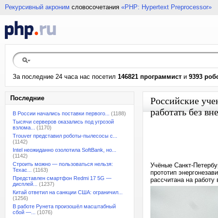
Рекурсивный акроним
словосочетания
«PHP: Hypertext Preprocessor»
За последние 24 часа нас посетил
146821 программист
и
9393 роб
Последние
Российские уче
работать без в
В России начались поставки первого...
(1188)
Тысячи серверов оказались под угрозой
взлома...
(1170)
Trouver представил роботы-пылесосы с...
(1142)
Intel неожиданно озолотила SoftBank, но...
(1142)
Строить можно — пользоваться нельзя:
Учёные Санкт-Петербу
Техас...
(1163)
прототип энергонезав
Представлен смартфон Redmi 17 5G —
рассчитана на работу 
дисплей...
(1237)
Китай ответил на санкции США: ограничил...
(1256)
В работе Рунета произошёл масштабный
сбой —...
(1076)