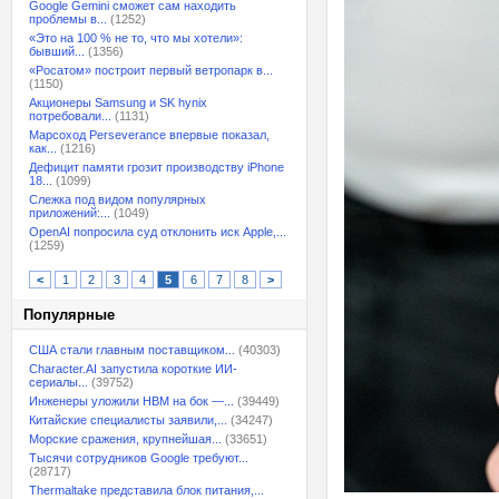
Google Gemini сможет сам находить
проблемы в...
(1252)
«Это на 100 % не то, что мы хотели»:
бывший...
(1356)
«Росатом» построит первый ветропарк в...
(1150)
Акционеры Samsung и SK hynix
потребовали...
(1131)
Марсоход Perseverance впервые показал,
как...
(1216)
Дефицит памяти грозит производству iPhone
18...
(1099)
Слежка под видом популярных
приложений:...
(1049)
OpenAI попросила суд отклонить иск Apple,...
(1259)
<
1
2
3
4
5
6
7
8
>
Популярные
США стали главным поставщиком...
(40303)
Character.AI запустила короткие ИИ-
сериалы...
(39752)
Инженеры уложили HBM на бок —...
(39449)
Китайские специалисты заявили,...
(34247)
Морские сражения, крупнейшая...
(33651)
Тысячи сотрудников Google требуют...
(28717)
Thermaltake представила блок питания,...