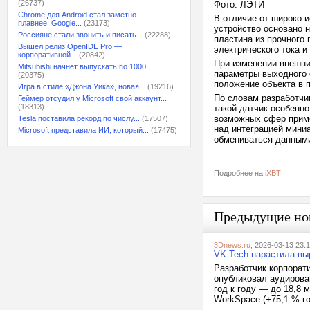
(26737)
Фото: ЛЭТИ
Chrome для Android стал заметно
В отличие от широко 
плавнее: Google...
(23173)
устройство основано 
Россияне стали звонить и писать...
(22288)
пластина из прочного 
Вышел релиз OpenIDE Pro —
электрического тока и
корпоративной...
(20842)
При изменении внешни
Mitsubishi начнёт выпускать по 1000...
параметры выходного 
(20375)
положение объекта в 
Игра в стиле «Джона Уика», новая...
(19216)
По словам разработчи
Геймер отсудил у Microsoft свой аккаунт...
(18313)
такой датчик особенн
возможных сфер приме
Tesla поставила рекорд по числу...
(17507)
над интеграцией мини
Microsoft представила ИИ, который...
(17475)
обмениваться данными
Подробнее на
iXBT
Предыдущие но
3Dnews.ru
, 2026-03-13 23:
VK Tech нарастила выр
Разработчик корпорат
опубликовал аудирова
год к году — до 18,8 
WorkSpace (+75,1 % го