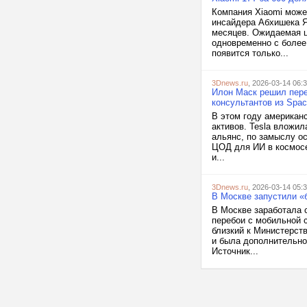
Компания Xiaomi може
инсайдера Абхишека Я
месяцев. Ожидаемая ц
одновременно с более 
появится только...
3Dnews.ru
, 2026-03-14 06:
Илон Маск решил пере
консультантов из Spac
В этом году американ
активов. Tesla вложил
альянс, по замыслу о
ЦОД для ИИ в космосе
и...
3Dnews.ru
, 2026-03-14 05:
В Москве запустили «
В Москве заработала 
перебои с мобильной 
близкий к Министерст
и была дополнительно
Источник...