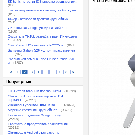
чтобы использовать ф
SK hynix потратит $38 млрд на расширение...
(690)
Unitree подготовилась к выходу на биржу —...
(840)
Хакеры атаковали десятки крупнейших...
(745)
ИИ в поиске Google убедил людей, что...
(1166)
Создатель TikTok разрабатывает ИИ-модель
с...
(632)
Суд обязал M**a изменить F******k и...
(953)
Samsung Galaxy S26 FE почти рассекречен
—...
(943)
Российская замена Land Cruiser Prado 250
и...
(1207)
<
1
2
3
4
5
6
7
8
>
Популярные
США стали главным поставщиком...
(40399)
Character.AI запустила короткие ИИ-
сериалы...
(39867)
Инженеры уложили HBM на бок —...
(39561)
Морские сражения, крупнейшая...
(33732)
Тысячи сотрудников Google требуют...
(28890)
Thermaltake представила блок питания,...
(26792)
Chrome для Android стал заметно