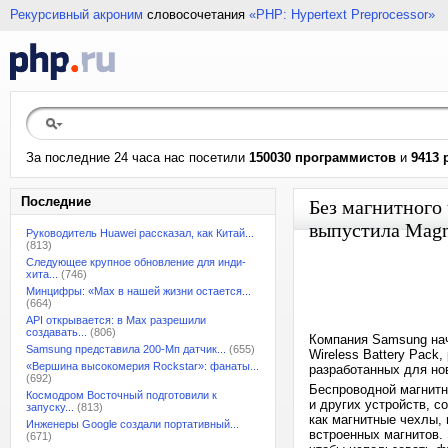
Рекурсивный акроним
словосочетания
«PHP: Hypertext Preprocessor»
За последние 24 часа нас посетили
150030 программистов
и
9413 
Последние
Без магнитного
выпустила Magne
Руководитель Huawei рассказал, как Китай...
(813)
Следующее крупное обновление для инди-
хита...
(746)
Минцифры: «Max в нашей жизни остается...
(664)
API открывается: в Max разрешили
создавать...
(806)
Компания Samsung нач
Samsung представила 200-Мп датчик...
(655)
Wireless Battery Pack
«Вершина высокомерия Rockstar»: фанаты...
разработанных для но
(692)
Беспроводной магнитн
Космодром Восточный подготовили к
и других устройств, с
запуску...
(813)
как магнитные чехлы, 
Инженеры Google создали портативный...
встроенных магнитов.
(671)