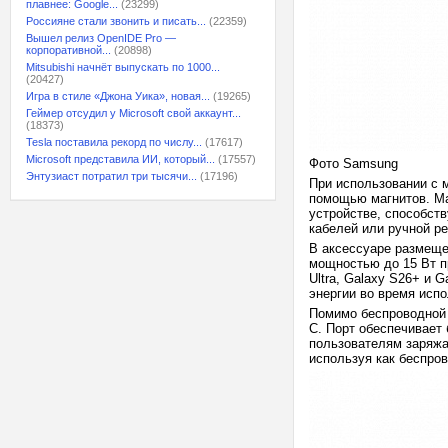
плавнее: Google...
(23299)
Россияне стали звонить и писать...
(22359)
Вышел релиз OpenIDE Pro —
корпоративной...
(20898)
Mitsubishi начнёт выпускать по 1000...
(20427)
Игра в стиле «Джона Уика», новая...
(19265)
Геймер отсудил у Microsoft свой аккаунт...
(18373)
Tesla поставила рекорд по числу...
(17617)
Microsoft представила ИИ, который...
(17557)
Фото Samsung
Энтузиаст потратил три тысячи...
(17196)
При использовании с 
помощью магнитов. Ма
устройстве, способст
кабелей или ручной ре
В аксессуаре размеще
мощностью до 15 Вт п
Ultra, Galaxy S26+ и 
энергии во время испо
Помимо беспроводной 
C. Порт обеспечивает
пользователям заряжа
используя как беспров