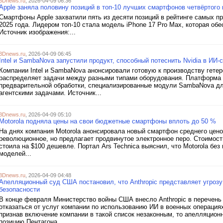
3Dnews.ru
, 2026-04-09 06:36
Apple заняла половину позиций в топ-10 лучших смартфонов четвёртого 
Смартфоны Apple захватили пять из десяти позиций в рейтинге самых п
2025 года. Лидером топ-10 стала модель iPhone 17 Pro Max, которая об
Источник изображения:...
3Dnews.ru
, 2026-04-09 06:45
Intel и SambaNova запустили продукт, способный потеснить Nvidia в ИИ-
Компании Intel и SambaNova анонсировали готовую к производству гете
распределяет задачи между разными типами оборудования. Платформа 
предварительной обработки, специализированные модули SambaNova для
агентскими задачами. Источник...
3Dnews.ru
, 2026-04-09 05:10
Motorola подняла цены на свои бюджетные смартфоны вплоть до 50 %
На днях компания Motorola анонсировала новый смартфон среднего ценов
революционное, но предлагает продвинутое электронное перо. Стоимос
стоила на $100 дешевле. Портал Ars Technica выяснил, что Motorola бе
моделей...
3Dnews.ru
, 2026-04-09 04:48
Апелляционный суд США постановил, что Anthropic представляет угрозу
безопасности
В конце февраля Министерство войны США внесло Anthropic в перечень
отказаться от услуг компании по использованию ИИ в военных операциях
признав включение компании в такой список незаконным, то апелляцио
позицию Пентагона....