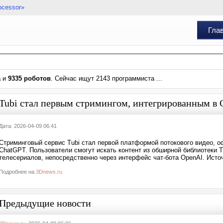
ocessor»
Гла
а
и
9335 роботов
. Сейчас ищут 2143 программиста ...
Tubi стал первым стримингом, интегрированным в
Дата: 2026-04-09 06:41
Стриминговый сервис Tubi стал первой платформой потокового видео, 
ChatGPT. Пользователи смогут искать контент из обширной библиотеки 
телесериалов, непосредственно через интерфейс чат-бота OpenAI. Исто
Подробнее на
3Dnews.ru
Предыдущие новости