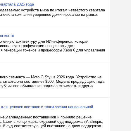
квартала 2025 года
родаваемых устройств мира по итогам четвёртого квартала
еспечила компании уверенное доминирование на рынке.
сегменте
рогенную архитектуру для ИИ-инференса, которая
использует графические процессоры для
 генерации токенов и процессоры Xeon 6 для управления
ого сегмента — Moto G Stylus 2026 года. Устройство не
ть смартфона составляет $500. Модель предыдущего года
з публичного объявления подняла стоимость и других
 для цепочек поставок с точки зрения национальной
 неблагонадёжных поставщиков и приняло решение
. Если в конце марта окружной суд поддержал Anthropic,
нный суд соответствующей инстанции на днях поддержал