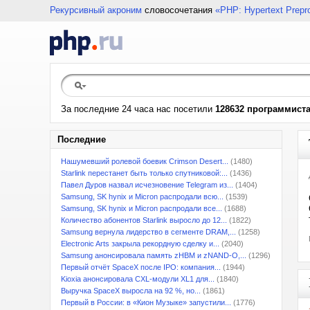
Рекурсивный акроним
словосочетания
«PHP: Hypertext Prepr
За последние 24 часа нас посетили
128632 программист
Последние
Нашумевший ролевой боевик Crimson Desert...
(1480)
Starlink перестанет быть только спутниковой:...
(1436)
Павел Дуров назвал исчезновение Telegram из...
(1404)
Samsung, SK hynix и Micron распродали всю...
(1539)
Samsung, SK hynix и Micron распродали все...
(1688)
Количество абонентов Starlink выросло до 12...
(1822)
Samsung вернула лидерство в сегменте DRAM,...
(1258)
Electronic Arts закрыла рекордную сделку и...
(2040)
Samsung анонсировала память zHBM и zNAND-O,...
(1296)
Первый отчёт SpaceX после IPO: компания...
(1944)
Kioxia анонсировала CXL-модули XL1 для...
(1840)
Выручка SpaceX выросла на 92 %, но...
(1861)
Первый в России: в «Кион Музыке» запустили...
(1776)