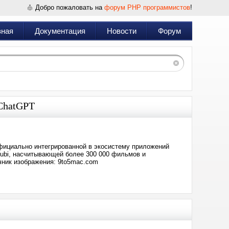
Добро пожаловать на
форум PHP программистов
!
вная
Документация
Новости
Форум
 ChatGPT
официально интегрированной в экосистему приложений
Tubi, насчитывающей более 300 000 фильмов и
чник изображения: 9to5mac.com