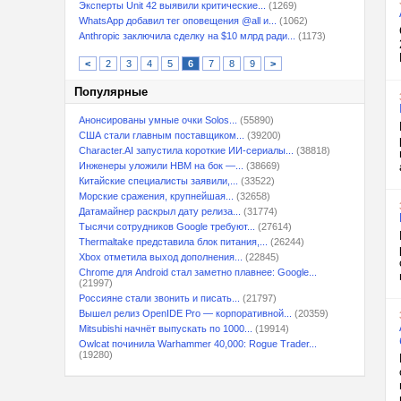
Эксперты Unit 42 выявили критические...
(1269)
WhatsApp добавил тег оповещения @all и...
(1062)
Anthropic заключила сделку на $10 млрд ради...
(1173)
<
2
3
4
5
6
7
8
9
>
Популярные
Анонсированы умные очки Solos...
(55890)
США стали главным поставщиком...
(39200)
Character.AI запустила короткие ИИ-сериалы...
(38818)
Инженеры уложили HBM на бок —...
(38669)
Китайские специалисты заявили,...
(33522)
Морские сражения, крупнейшая...
(32658)
Датамайнер раскрыл дату релиза...
(31774)
Тысячи сотрудников Google требуют...
(27614)
Thermaltake представила блок питания,...
(26244)
Xbox отметила выход дополнения...
(22845)
Chrome для Android стал заметно плавнее: Google...
(21997)
Россияне стали звонить и писать...
(21797)
Вышел релиз OpenIDE Pro — корпоративной...
(20359)
Mitsubishi начнёт выпускать по 1000...
(19914)
Owlcat починила Warhammer 40,000: Rogue Trader...
(19280)