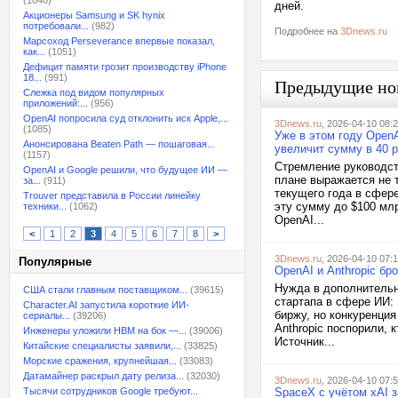
(1040)
дней.
Акционеры Samsung и SK hynix
потребовали...
(982)
Подробнее на
3Dnews.ru
Марсоход Perseverance впервые показал,
как...
(1051)
Дефицит памяти грозит производству iPhone
18...
(991)
Предыдущие но
Слежка под видом популярных
приложений:...
(956)
OpenAI попросила суд отклонить иск Apple,...
3Dnews.ru
, 2026-04-10 08:
(1085)
Уже в этом году OpenA
Анонсирована Beaten Path — пошаговая...
увеличит сумму в 40 р
(1157)
Стремление руководст
OpenAI и Google решили, что будущее ИИ —
плане выражается не т
за...
(911)
текущего года в сфере
Trouver представила в России линейку
эту сумму до $100 мл
техники...
(1062)
OpenAI...
<
1
2
3
4
5
6
7
8
>
3Dnews.ru
, 2026-04-10 07:
Популярные
OpenAI и Anthropic б
Нужда в дополнительн
США стали главным поставщиком...
(39615)
стартапа в сфере ИИ: 
Character.AI запустила короткие ИИ-
биржу, но конкуренци
сериалы...
(39206)
Anthropic поспорили, 
Инженеры уложили HBM на бок —...
(39006)
Источник...
Китайские специалисты заявили,...
(33825)
Морские сражения, крупнейшая...
(33083)
Датамайнер раскрыл дату релиза...
(32030)
3Dnews.ru
, 2026-04-10 07:
Тысячи сотрудников Google требуют...
SpaceX с учётом xAI 