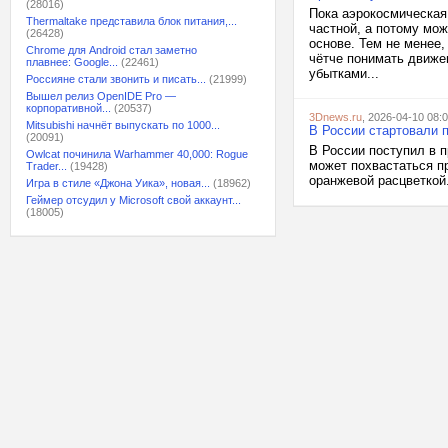
(28016)
Пока аэрокосмическая
Thermaltake представила блок питания,...
частной, а потому мо
(26428)
основе. Тем не менее,
Chrome для Android стал заметно
чётче понимать движе
плавнее: Google...
(22461)
убытками...
Россияне стали звонить и писать...
(21999)
Вышел релиз OpenIDE Pro —
корпоративной...
(20537)
3Dnews.ru
, 2026-04-10 08:
Mitsubishi начнёт выпускать по 1000...
В России стартовали п
(20091)
В России поступил в 
Owlcat починила Warhammer 40,000: Rogue
может похвастаться п
Trader...
(19428)
оранжевой расцветкой.
Игра в стиле «Джона Уика», новая...
(18962)
Геймер отсудил у Microsoft свой аккаунт...
(18005)