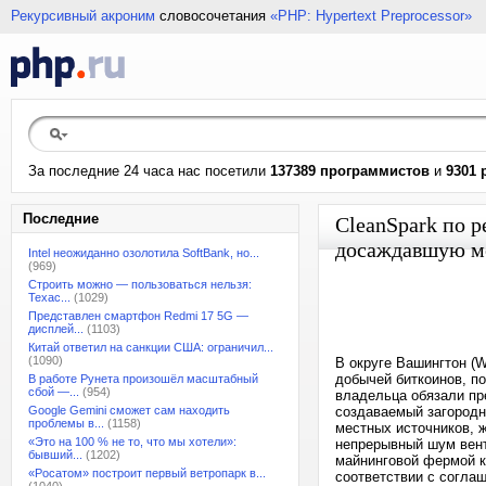
Рекурсивный акроним
словосочетания
«PHP: Hypertext Preprocessor»
За последние 24 часа нас посетили
137389 программистов
и
9301 
Последние
CleanSpark по 
досаждавшую м
Intel неожиданно озолотила SoftBank, но...
(969)
Строить можно — пользоваться нельзя:
Техас...
(1029)
Представлен смартфон Redmi 17 5G —
дисплей...
(1103)
Китай ответил на санкции США: ограничил...
(1090)
В округе Вашингтон (
добычей биткоинов, по
В работе Рунета произошёл масштабный
сбой —...
(954)
владельца обязали пр
Google Gemini сможет сам находить
создаваемый загородн
проблемы в...
(1158)
местных источников, 
«Это на 100 % не то, что мы хотели»:
непрерывный шум вент
бывший...
(1202)
майнинговой фермой к
«Росатом» построит первый ветропарк в...
соответствии с согла