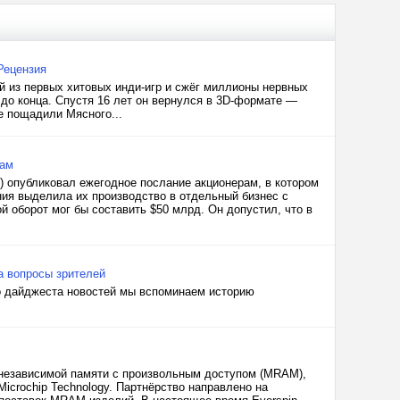
Рецензия
й из первых хитовых инди-игр и сжёг миллионы нервных
до конца. Спустя 16 лет он вернулся в 3D-формате —
не пощадили Мясного...
кам
) опубликовал ежегодное послание акционерам, в котором
ния выделила их производство в отдельный бизнес с
й оборот мог бы составить $50 млрд. Он допустил, что в
а вопросы зрителей
го дайджеста новостей мы вспоминаем историю
гонезависимой памяти с произвольным доступом (MRAM),
icrochip Technology. Партнёрство направлено на