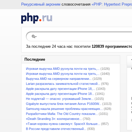
Рекурсивный акроним
словосочетания
«PHP: Hypertext Prepr
За последние 24 часа нас посетили
120839 программист
Последние
Игровая выручка AMD рухнула почти на треть,...
(1026)
Игровая выручка AMD рухнула почти на треть,...
(1640)
Выручка AMD на серверном направлении...
(1029)
Larian разразилась занимательной статистикой...
(976)
Apple раскрыла дату презентации iPhone 18,...
(1043)
Apple раскрыла дату презентации iPhone 18...
(1041)
Не подлетай — опасно: угрожавший Земле...
(1015)
Gigabyte выпустила блок питания Aorus P1600W...
(1013)
Samsung нашла решение проблемы краснеющих...
(828)
Разработчики Mafia: The Old Country показали...
(1031)
«Death Stranding 3»: кооперативное...
(760)
«Такая корова нужна самому»: SpaceX больше...
(857)
В России представили отечественный...
(830)