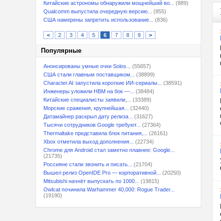
Китайские астрономы обнаружили мощнейший во...
(889)
Qualcomm выпустила очередную версию...
(855)
США намерены запретить использование...
(836)
<
2
3
4
5
6
7
8
9
>
Популярные
Анонсированы умные очки Solos...
(55657)
США стали главным поставщиком...
(38899)
Character.AI запустила короткие ИИ-сериалы...
(38591)
Инженеры уложили HBM на бок —...
(38484)
Китайские специалисты заявили,...
(33389)
Морские сражения, крупнейшая...
(32440)
Датамайнер раскрыл дату релиза...
(31627)
Тысячи сотрудников Google требуют...
(27364)
Thermaltake представила блок питания,...
(26161)
Xbox отметила выход дополнения...
(22734)
Chrome для Android стал заметно плавнее: Google...
(21735)
Россияне стали звонить и писать...
(21704)
Вышел релиз OpenIDE Pro — корпоративной...
(20250)
Mitsubishi начнёт выпускать по 1000...
(19815)
Owlcat починила Warhammer 40,000: Rogue Trader...
(19190)