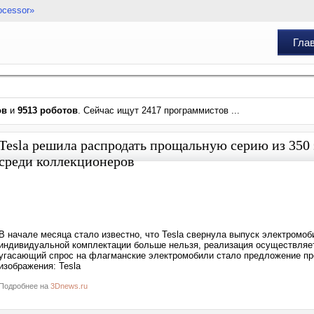
ocessor»
Гла
ов
и
9513 роботов
. Сейчас ищут 2417 программистов ...
Tesla решила распродать прощальную серию из 350
среди коллекционеров
В начале месяца стало известно, что Tesla свернула выпуск электромоб
индивидуальной комплектации больше нельзя, реализация осуществляе
угасающий спрос на флагманские электромобили стало предложение прощ
изображения: Tesla
Подробнее на
3Dnews.ru