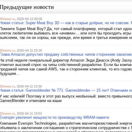
Предыдущие новости
3Dnews.ru
, 2026-04-12 00:00
Новая статья: Super Meat Boy 3D — как в старые добрые, но не совсем. 
Помните Super Meat Boy? Да, тот самый платформер, который стал одно
клеток любителям выбивать все «ачивки»… или хотя бы проходить игры 
выясняем, так ли он хорош, как прежде, или время и третье измерение 
3Dnews.ru
, 2026-04-11 23:18
Глава Amazon допустил продажу собственных чипов сторонним заказчи
На этой неделе генеральный директор Amazon Энди Джасси (Andy Jassy
отметил высокий спрос на чипы собственной разработки. Если бы компа
продажей чипов как самой AWS, так и сторонним клиентам, то его годово
будущем...
3Dnews.ru
, 2026-04-11 23:30
Новая статья: Gamesblender № 771: Gamesblender — 15 лет! Отвечаем н
У нас юбилей! Поэтому в этот раз выпуск необычный: вместо привычно
GamesBlender и отвечаем на ваши
3Dnews.ru
, 2026-04-11 19:53
Everspin увеличит мощности по производству MRAM-памяти
Компания Everspin Technologies, разработчик магниторезистивной энер
объявила о заключении соглашения о стратегическом сотрудничестве с M