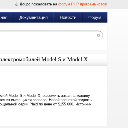
Добро пожаловать на
форум PHP программистов
!
вная
Документация
Новости
Форум
 электромобилей Model S и Model X
Дата:
2026-
04-
12
05:49
илей Model S и Model X, оформить заказ на машину
тся из имеющихся запасов. Новой попыткой поднять
альной серии Plaid по цене от $155 000. Источник