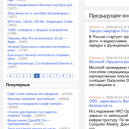
сам...
(1235)
NASA переделывало обычные ноутбуки для...
(1927)
Sony выпустит в сентябре беспроводные...
Предыдущие но
(1807)
9070 мАч, 100 Вт, 200 Мп, Snapdragon 8 Elite...
(1842)
3Dnews.ru
, 2026-04-14 15:
TSMC сообщила о прорыве в разработке...
Завтра смартфон Vivo
(2398)
В России стартуют пр
Первому Mac Pro исполнилось 20 лет —
фото- и видеосъёмки;
Apple...
(2487)
зарядки и функционал
На фоне бума искусственного интеллекта
цены...
(1739)
Бум искусственного интеллекта отправил
3Dnews.ru
, 2026-04-14 14:
цены...
(2342)
Microsoft обрушила ры
Четыре монитора, 2,5-гигабитный Ethernet и...
(2487)
Microsoft неожиданно 
способом сокращающих
<
1
2
3
4
5
6
7
8
>
корпоративным покупа
сообщает Datacenter 
Популярные
поставщиков и...
США стали главным поставщиком...
(41810)
3Dnews.ru
, 2026-04-14 15:
Морские сражения, крупнейшая...
(34963)
ORG: зависимость Вел
Тысячи сотрудников Google требуют...
безопасность
(31384)
Исследование НКО Ope
Chrome для Android стал заметно
зависит от небольшой
плавнее: Google...
(25067)
инфраструктуру. По м
Вышел релиз OpenIDE Pro —
корпоративной...
(21607)
Computer Weekly. Док
что...
Tesla поставила рекорд по числу...
(19257)