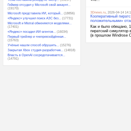
Геймер отсудил у Microsoft свой аккаунт...
(19170)
3Dnews.ru
, 2026-04-14 14:1
Microsoft представила ИИ, который...
(18856)
Кооперативный пиратс
«Яндекс» улучшил поиск АЗС без...
(17731)
положительными» отз
Microsoft и Mistral обменяются моделями...
Как и было обещано, 
(17401)
пиратский симулятор в
«Яндекс» посадил ИИ-агентов...
(16034)
(в прошлом Windrose C
Первый трейлер и «непревзойдённая...
(15763)
Учёные нашли способ обрушить...
(15276)
Закрытая Xbox студия-разработчик...
(14818)
Власть в OpenAI сосредотачивается...
(14791)