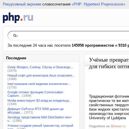
Рекурсивный акроним
словосочетания
«PHP: Hypertext Preprocessor»
За последние 24 часа нас посетили
145958 программистов
и
9310 
Последние
Учёные преврат
для гибких опт
Geely Monjaro, Coolray, Cityray и Okavango...
(1070)
Новый софт для мониторов Asus позволяет...
(1568)
Intel показала своё видение космических...
(1716)
Google готовит функцию Conversation
Capture...
(1409)
Традиционная фотоник
практически те же мат
Nvidia инвестирует $3 млрд во владельца...
(1349)
свойственных твердот
Дефицит GeForce RTX 5090 дошел до
базе жидких кристалл
абсурда:...
(1571)
производства энергоэ
Synology представила NAS DiskStation neo+
University of Ljubljana
с...
(1390)
Ученые создали умный транзистор, который
Подробнее на
3Dnews.ru