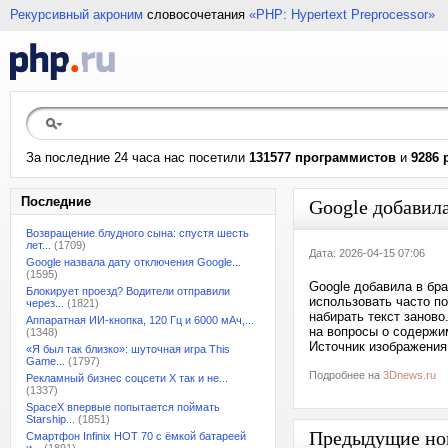
Рекурсивный акроним
словосочетания
«PHP: Hypertext Preprocessor»
За последние 24 часа нас посетили
131577 программистов
и
9286 
Последние
Google добавил
Возвращение блудного сына: спустя шесть
лет...
(1709)
Дата: 2026-04-15 07:06
Google назвала дату отключения Google...
(1595)
Google добавила в бра
Блокирует проезд? Водители отправили
использовать часто п
через...
(1821)
набирать текст занов
Аппаратная ИИ-кнопка, 120 Гц и 6000 мАч,...
на вопросы о содержи
(1348)
Источник изображения
«Я был так близко»: шуточная игра This
Game...
(1797)
Подробнее на
3Dnews.ru
Рекламный бизнес соцсети X так и не...
(1337)
SpaceX впервые попытается поймать
Starship...
(1851)
Предыдущие но
Смартфон Infinix HOT 70 с ёмкой батареей