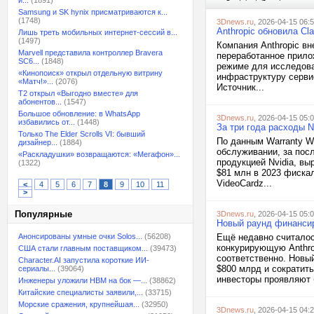
и...
(1891)
Samsung и SK hynix присматриваются к...
(1748)
3Dnews.ru
, 2026-04-15 06:
Anthropic обновила C
Лишь треть мобильных интернет-сессий в...
(1497)
Компания Anthropic в
Marvell представила контроллер Bravera
переработанное прило
SC6...
(1848)
режиме для исследова
«Кинопоиск» открыл отдельную витрину
инфраструктуру серви
«Матч!»...
(2076)
Источник...
T2 открыл «Выгодно вместе» для
абонентов...
(1547)
Большое обновление: в WhatsApp
3Dnews.ru
, 2026-04-15 05:
избавились от...
(1448)
За три года расходы N
Только The Elder Scrolls VI: бывший
По данным Warranty W
дизайнер...
(1884)
обслуживании, за пос
«Раскладушки» возвращаются: «Мегафон»...
продукцией Nvidia, вы
(1322)
$81 млн в 2023 фиска
VideoCardz...
<
4
5
6
7
8
9
10
11
>
Популярные
3Dnews.ru
, 2026-04-15 05:
Новый раунд финансир
Анонсированы умные очки Solos...
(56208)
Ещё недавно считалос
конкурирующую Anthro
США стали главным поставщиком...
(39473)
соответственно. Новы
Character.AI запустила короткие ИИ-
$800 млрд и сократит
сериалы...
(39064)
инвесторы проявляют 
Инженеры уложили HBM на бок —...
(38862)
Китайские специалисты заявили,...
(33715)
Морские сражения, крупнейшая...
(32950)
3Dnews.ru
, 2026-04-15 04: