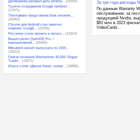
Датамайнер раскрыл дату релиза...
(31950)
За три года расходы N
Тысячи сотрудников Google требуют...
По данным Warranty W
(27871)
обслуживании, за пос
Thermaltake представила блок питания,...
продукцией Nvidia, вы
(26362)
$81 млн в 2023 фиска
Chrome для Android стал заметно
VideoCardz...
плавнее: Google...
(22304)
Россияне стали звонить и писать...
(21924)
Вышел релиз OpenIDE Pro —
корпоративной...
(20465)
Mitsubishi начнёт выпускать по 1000...
(20013)
Owlcat починила Warhammer 40,000: Rogue
Trader...
(19371)
Игра в стиле «Джона Уика», новая...
(18885)