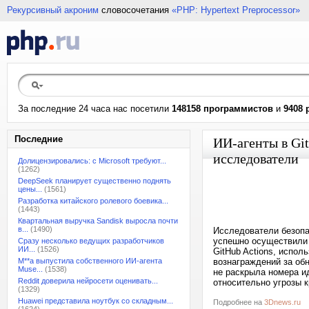
Рекурсивный акроним
словосочетания
«PHP: Hypertext Preprocessor»
За последние 24 часа нас посетили
148158 программистов
и
9408 
Последние
ИИ-агенты в Gi
исследователи
Долицензировались: с Microsoft требуют...
(1262)
DeepSeek планирует существенно поднять
цены...
(1561)
Разработка китайского ролевого боевика...
(1443)
Квартальная выручка Sandisk выросла почти
в...
(1490)
Исследователи безопас
успешно осуществили в
Сразу несколько ведущих разработчиков
ИИ...
(1526)
GitHub Actions, испол
M**a выпустила собственного ИИ-агента
вознаграждений за об
Muse...
(1538)
не раскрыла номера и
Reddit доверила нейросети оценивать...
относительно угрозы к
(1329)
Huawei представила ноутбук со складным...
Подробнее на
3Dnews.ru