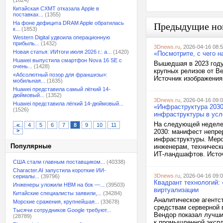
(1624)
Китайская CXMT отказала Apple в
поставках...
(1355)
На фоне дефицита DRAM Apple обратилась
Предыдущие но
к...
(1853)
Western Digital удвоила операционную
прибыль...
(1432)
3Dnews.ru
, 2026-04-16 08:
Новая статья: ИИтоги июля 2026 г.: а...
(1420)
«Посмотрите, с чего на
Huawei выпустила смартфон Nova 16 SE с
Вышедшая в 2023 году
очень...
(1428)
крупных релизов от Be
«Абсолютный позор для франшизы»:
Источник изображения:
мобильная...
(1635)
Huawei представила самый лёгкий 14-
дюймовый...
(1352)
3Dnews.ru
, 2026-04-16 09:
Huawei представила лёгкий 14-дюймовый...
«Инфраструктура 2030
(1526)
инфраструктуры в усл
На следующей неделе
<
4
5
6
7
8
9
10
11
>
2030: манифест непре
инфраструктуры. Меро
Популярные
инженерам, техническ
ИТ-ландшафтов. Источ
США стали главным поставщиком...
(40338)
Character.AI запустила короткие ИИ-
3Dnews.ru
, 2026-04-16 09:
сериалы...
(39796)
Квадрант технологий:
Инженеры уложили HBM на бок —...
(39503)
виртуализации
Китайские специалисты заявили,...
(34284)
Аналитическое агентс
Морские сражения, крупнейшая...
(33678)
средствам серверной 
Тысячи сотрудников Google требуют...
Вендор показал лучши
(28789)
к промышленной экспл