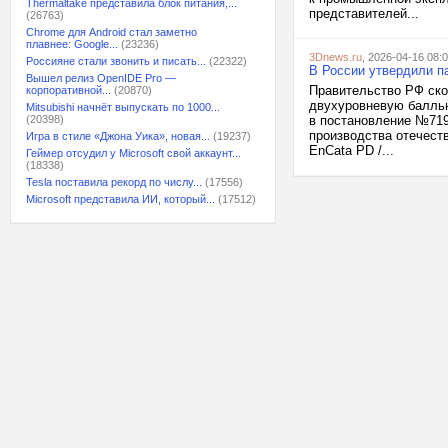
Thermaltake представила блок питания,...
представителей...
(26763)
Chrome для Android стал заметно
плавнее: Google...
(23236)
3Dnews.ru
, 2026-04-16 08:
Россияне стали звонить и писать...
(22322)
В России утвердили п
Вышел релиз OpenIDE Pro —
Правительство РФ ско
корпоративной...
(20870)
двухуровневую балльн
Mitsubishi начнёт выпускать по 1000...
(20398)
в постановление №719
производства отечест
Игра в стиле «Джона Уика», новая...
(19237)
EnCata PD /...
Геймер отсудил у Microsoft свой аккаунт...
(18338)
Tesla поставила рекорд по числу...
(17556)
Microsoft представила ИИ, который...
(17512)