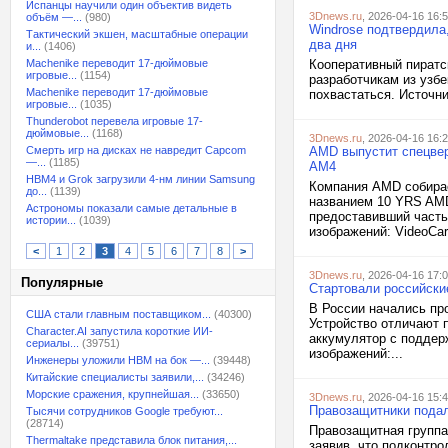
Испанцы научили один объектив видеть
3Dnews.ru
, 2026-04-16 16:
объём —...
(980)
Windrose подтвердила
Тактический экшен, масштабные операции
два дня
и...
(1406)
Machenike переводит 17-дюймовые
Кооперативный пиратс
игровые...
(1154)
разработчикам из узбе
Machenike переводит 17-дюймовые
похвастаться. Источни
игровые...
(1035)
Thunderobot перевела игровые 17-
дюймовые...
(1168)
3Dnews.ru
, 2026-04-16 16:
Смерть игр на дисках не навредит Capcom
AMD выпустит спецвер
—...
(1185)
AM4
HBM4 и Grok загрузили 4-нм линии Samsung
Компания AMD собирае
до...
(1139)
названием 10 YRS AMD
Астрономы показали самые детальные в
предоставивший часть
истории...
(1039)
изображений: VideoCard
<
1
2
3
4
5
6
7
8
>
3Dnews.ru
, 2026-04-16 17:
Популярные
Стартовали российски
В России начались пр
США стали главным поставщиком...
(40300)
Устройство отличают 
Character.AI запустила короткие ИИ-
аккумулятор с поддер
сериалы...
(39751)
изображений:...
Инженеры уложили HBM на бок —...
(39448)
Китайские специалисты заявили,...
(34246)
Морские сражения, крупнейшая...
(33650)
3Dnews.ru
, 2026-04-16 15:
Правозащитники подали
Тысячи сотрудников Google требуют...
(28714)
Правозащитная группа
Thermaltake представила блок питания,...
заявив, что подконтр