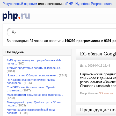
Рекурсивный акроним
словосочетания
«PHP: Hypertext Preprocessor»
За последние 24 часа нас посетили
146292 программиста
и
9391 р
Последние
ЕС обязал Goog
AMD купит канадского разработчика ИИ-
чипов...
(960)
Дата: 2026-04-16 16:48
Trouver представил роботы-пылесосы с...
(1044)
Еврокомиссия предпис
Новая статья: Обзор и тестирование...
(1242)
том числе к данным ч
RTX Spark становится ближе: Nvidia
региональном «Законе
перенесла...
(1196)
Chauhan / unsplash.co
ChatGPT стал безлимитным: OpenAI
отменила...
(1077)
Подробнее на
3Dnews.ru
Маск построит «самое ценное здание на...
(1203)
Легендарный шутер Quake спустя 30 лет
после...
(1063)
Предыдущие но
Кратер найден: южнокорейский зонд
первым...
(1088)