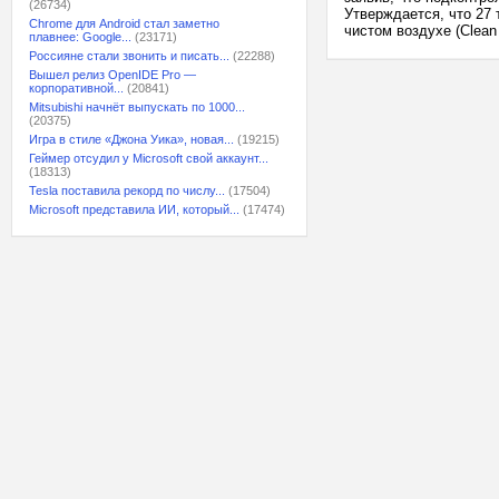
(26734)
Утверждается, что 27 
Chrome для Android стал заметно
чистом воздухе (Clean
плавнее: Google...
(23171)
Россияне стали звонить и писать...
(22288)
Вышел релиз OpenIDE Pro —
корпоративной...
(20841)
Mitsubishi начнёт выпускать по 1000...
(20375)
Игра в стиле «Джона Уика», новая...
(19215)
Геймер отсудил у Microsoft свой аккаунт...
(18313)
Tesla поставила рекорд по числу...
(17504)
Microsoft представила ИИ, который...
(17474)