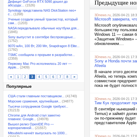
Предыдущие но
Дефицит GeForce RTX 5090 дошел до
абсурда:...
(1526)
Synology представила NAS DiskStation neo+
с...
(1268)
3Dnews.ru
, 2026-04-21 18:
Microsoft заверила, ч
Ученые создали умный транзистор, который
сам...
(1203)
Microsoft опубликовал
NASA переделывало обычные ноутбуки для...
большинству пользова
(1845)
Windows 11 — самая б
Sony выпустит в сентябре беспроводные...
«Защитник Windows» —
(1752)
обновлением....
9070 мАч, 100 Вт, 200 Мп, Snapdragon 8 Elite...
(1792)
TSMC сообщила о прорыве в разработке...
3Dnews.ru
, 2026-04-21 17:
(2359)
Sony и Honda почти з
Первому Mac Pro исполнилось 20 лет —
Afeela
Apple...
(2409)
В начале этого десят
Afeela, но теперь ком
<
1
2
3
4
5
6
7
8
>
совместное предприяти
пока не будет полност
Популярные
США стали главным поставщиком...
(41740)
3Dnews.ru
, 2026-04-21 17:
Морские сражения, крупнейшая...
(34877)
Тим Кук продолжит пр
Тысячи сотрудников Google требуют...
В сентябре нынешний г
(31213)
Ternus) и займёт дол
Chrome для Android стал заметно
он по-прежнему будет
плавнее: Google...
(24978)
представителем Apple 
Вышел релиз OpenIDE Pro —
корпоративной...
(21557)
Mitsubishi начнёт выпускать по 1000...
3Dnews.ru
, 2026-04-21 17:
(21017)