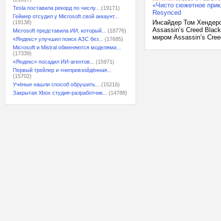
«Чисто сюжетное прик
Tesla поставила рекорд по числу...
(19171)
Resynced
Геймер отсудил у Microsoft свой аккаунт...
Инсайдер Том Хендерс
(19138)
Assassin’s Creed Bla
Microsoft представила ИИ, который...
(18776)
миром Assassin’s Creed
«Яндекс» улучшил поиск АЗС без...
(17685)
Microsoft и Mistral обменяются моделями...
(17339)
«Яндекс» посадил ИИ-агентов...
(15971)
Первый трейлер и «непревзойдённая...
(15702)
Учёные нашли способ обрушить...
(15216)
Закрытая Xbox студия-разработчик...
(14788)