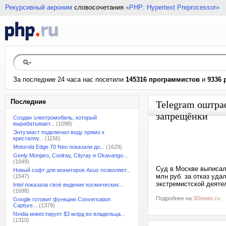
Рекурсивный акроним
словосочетания
«PHP: Hypertext Preprocessor»
За последние 24 часа нас посетили
145316 программистов
и
9336 
Последние
Telegram оштраф
запрещёнки
Создан электромобиль, который
вырабатывает...
(1098)
Энтузиаст подключил воду прямо к
кристаллу...
(1156)
Motorola Edge 70 Neo показали до...
(1629)
Geely Monjaro, Coolray, Cityray и Okavango...
(1049)
Суд в Москве выписал
Новый софт для мониторов Asus позволяет...
млн руб. за отказ уд
(1547)
экстремистской деятел
Intel показала своё видение космических...
(1688)
Подробнее на
3Dnews.ru
Google готовит функцию Conversation
Capture...
(1379)
Nvidia инвестирует $3 млрд во владельца...
(1310)