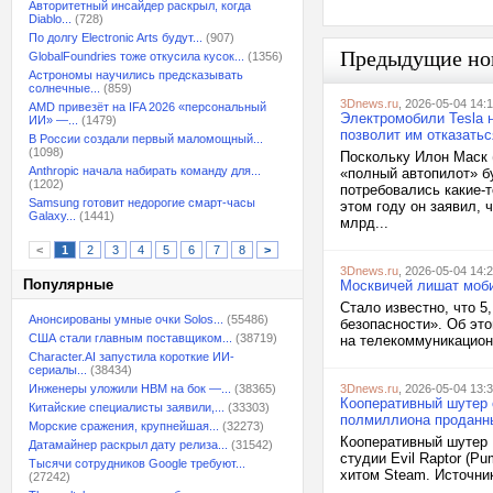
Авторитетный инсайдер раскрыл, когда
Diablo...
(728)
По долгу Electronic Arts будут...
(907)
Предыдущие но
GlobalFoundries тоже откусила кусок...
(1356)
Астрономы научились предсказывать
солнечные...
(859)
3Dnews.ru
, 2026-05-04 14:
AMD привезёт на IFA 2026 «персональный
Электромобили Tesla 
ИИ» —...
(1479)
позволит им отказатьс
В России создали первый маломощный...
(1098)
Поскольку Илон Маск 
Anthropic начала набирать команду для...
«полный автопилот» бу
(1202)
потребовались какие-
Samsung готовит недорогие смарт-часы
этом году он заявил, 
Galaxy...
(1441)
млрд...
<
1
2
3
4
5
6
7
8
>
3Dnews.ru
, 2026-05-04 14:
Популярные
Москвичей лишат моби
Стало известно, что 5
Анонсированы умные очки Solos...
(55486)
безопасности». Об эт
США стали главным поставщиком...
(38719)
на телекоммуникационн
Character.AI запустила короткие ИИ-
сериалы...
(38434)
Инженеры уложили HBM на бок —...
(38365)
3Dnews.ru
, 2026-05-04 13:
Кооперативный шутер 
Китайские специалисты заявили,...
(33303)
полмиллиона проданны
Морские сражения, крупнейшая...
(32273)
Кооперативный шутер F
Датамайнер раскрыл дату релиза...
(31542)
студии Evil Raptor (P
Тысячи сотрудников Google требуют...
хитом Steam. Источник
(27242)