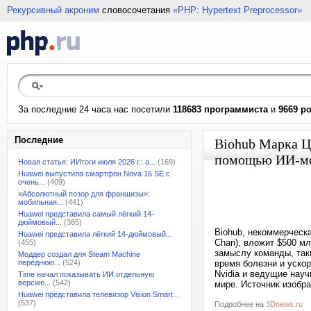
Рекурсивный акроним
словосочетания
«PHP: Hypertext Preprocessor»
За последние 24 часа нас посетили
118683 программиста
и
9669 р
Последние
Biohub Марка Цу
помощью ИИ-мо
Новая статья: ИИтоги июля 2026 г.: а...
(169)
Huawei выпустила смартфон Nova 16 SE с
очень...
(409)
«Абсолютный позор для франшизы»:
мобильная...
(441)
Huawei представила самый лёгкий 14-
дюймовый...
(385)
Biohub, некоммерческа
Huawei представила лёгкий 14-дюймовый...
Chan), вложит $500 м
(455)
замыслу команды, так
Моддер создал для Steam Machine
переднюю...
(524)
время болезни и уско
Nvidia и ведущие нау
Time начал показывать ИИ отдельную
версию...
(542)
мире. Источник изобра
Huawei представила телевизор Vision Smart...
(537)
Подробнее на
3Dnews.ru