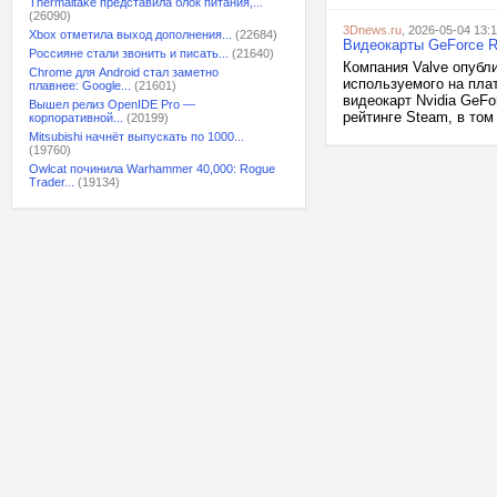
Thermaltake представила блок питания,...
(26090)
3Dnews.ru
, 2026-05-04 13:
Xbox отметила выход дополнения...
(22684)
Видеокарты GeForce R
Россияне стали звонить и писать...
(21640)
Компания Valve опубл
Chrome для Android стал заметно
используемого на пла
плавнее: Google...
(21601)
видеокарт Nvidia GeF
Вышел релиз OpenIDE Pro —
рейтинге Steam, в том
корпоративной...
(20199)
Mitsubishi начнёт выпускать по 1000...
(19760)
Owlcat починила Warhammer 40,000: Rogue
Trader...
(19134)