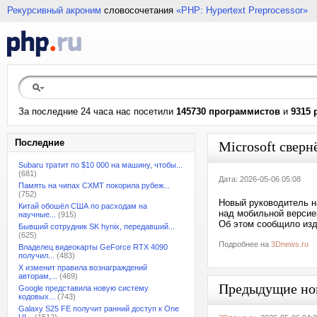
Рекурсивный акроним
словосочетания
«PHP: Hypertext Preprocessor»
За последние 24 часа нас посетили
145730 программистов
и
9315 
Последние
Microsoft сверн
Subaru тратит по $10 000 на машину, чтобы...
(681)
Дата: 2026-05-06 05:08
Память на чипах CXMT покорила рубеж...
(752)
Новый руководитель н
Китай обошёл США по расходам на
над мобильной версией
научные...
(915)
Об этом сообщило изда
Бывший сотрудник SK hynix, передавший...
(625)
Подробнее на
3Dnews.ru
Владелец видеокарты GeForce RTX 4090
получил...
(483)
X изменит правила вознаграждений
авторам,...
(469)
Предыдущие но
Google представила новую систему
кодовых...
(743)
Galaxy S25 FE получит ранний доступ к One