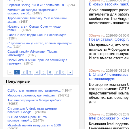
UI...
(1512)
3Dnews.ru
, 2026-05-06 04:
В новых версиях macO
Чертежи Boeing 737 и 787 появились в...
(826)
Apple планирует разр
Компактная зарядка-«карточка» с
мощностью 80...
(1497)
интеллекта для работы
Турбо-версия Dimensity 7500 и большой
сообщению The Verge 
экран...
(1453)
возможность появится 
Новая статья: Corsair Cove — лихая
гавань....
(1302)
Land Cruiser, подвинься. В Россию едет...
3Dnews.ru
, 2026-05-06 00:
(1394)
Новая статья: Обзор 
С дизайном как у Ferrari, полным приводом
Мы привыкли, что осо
и...
(1134)
планшеты A-брендов п
Самый «злой» Volkswagen Tiguan:
этот стереотип выпус
Volkswagen...
(1166)
И все вместе стоит ли
Новый Airbus A350F прошел важнейшую
проверку...
(1040)
3Dnews.ru
, 2026-05-05 23:
<
1
2
3
4
5
6
7
8
>
В ChatGPT сменилась 
галлюцинирует
Популярные
Во вторник компания 
которая заменит GPT-5
США стали главным поставщиком...
(41644)
представителей компа
Морские сражения, крупнейшая...
(34771)
областях, как юриспр
Тысячи сотрудников Google требуют...
для...
(30957)
Chrome для Android стал заметно
плавнее: Google...
(24838)
3Dnews.ru
, 2026-05-05 23:
Вышел релиз OpenIDE Pro —
Intel расскажет о «кр
корпоративной...
(21476)
Компания Intel подел
Mitsubishi начнёт выпускать по 1000...
Генеральный директор 
(20975)