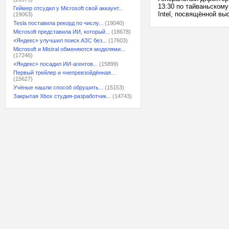
13:30 по тайваньскому
Геймер отсудил у Microsoft свой аккаунт...
Intel, посвящённой вы
(19063)
Tesla поставила рекорд по числу...
(19040)
Microsoft представила ИИ, который...
(18678)
«Яндекс» улучшил поиск АЗС без...
(17603)
Microsoft и Mistral обменяются моделями...
(17246)
«Яндекс» посадил ИИ-агентов...
(15899)
Первый трейлер и «непревзойдённая...
(15627)
Учёные нашли способ обрушить...
(15153)
Закрытая Xbox студия-разработчик...
(14743)