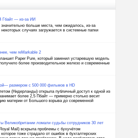
4 Гбайт — из-за ИИ
 значительно больше места, чем ожидалось, из-за
 некоторых случаях загружается в системные папки
нее, чем reMarkable 2
планшет Paper Pure, который заменил устаревшую модель
во получило более производительное железо и современные
ной— размером с 500 000 фильмов в HD
етом (Нидерланды) открыла публичный доступ к одной из
анимает более 2,5 Пбайт — примерно столько весит
ию материи от Большого взрыва до современной
чты Великобритании ломали судьбы сотрудников 30 лет
Royal Mail) вскрыла проблемы с бухучётом
 которое тоже страдало от ошибок в бухгалтерских