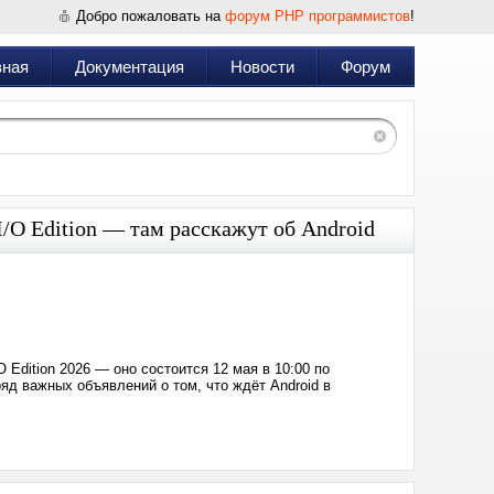
Добро пожаловать на
форум PHP программистов
!
вная
Документация
Новости
Форум
I/O Edition — там расскажут об Android
Дата:
2026-
05-
06
17:10
Edition 2026 — оно состоится 12 мая в 10:00 по
яд важных объявлений о том, что ждёт Android в