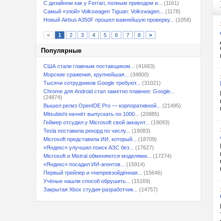
С дизайном как у Ferrari, полным приводом и...
(1161)
Самый «злой» Volkswagen Tiguan: Volkswagen...
(1178)
Новый Airbus A350F прошел важнейшую проверку...
(1058)
<
1
2
3
4
5
6
7
8
>
Популярные
США стали главным поставщиком...
(41663)
Морские сражения, крупнейшая...
(34800)
Тысячи сотрудников Google требуют...
(31021)
Chrome для Android стал заметно плавнее: Google...
(24874)
Вышел релиз OpenIDE Pro — корпоративной...
(21495)
Mitsubishi начнёт выпускать по 1000...
(20985)
Геймер отсудил у Microsoft свой аккаунт...
(19093)
Tesla поставила рекорд по числу...
(19083)
Microsoft представила ИИ, который...
(18709)
«Яндекс» улучшил поиск АЗС без...
(17627)
Microsoft и Mistral обменяются моделями...
(17274)
«Яндекс» посадил ИИ-агентов...
(15914)
Первый трейлер и «непревзойдённая...
(15646)
Учёные нашли способ обрушить...
(15169)
Закрытая Xbox студия-разработчик...
(14757)