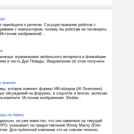
еди
е приобщили к религии. Сосуществование роботов с
риваем с компьютером, почему бы роботам не поговорить
Источник изображений:...
ве
можных ограничениях мобильного интернета в ближайшие
иям в честь Дня Победы. Уведомления об этом получили
е мнения
ы, которое изменит формат ИИ-обзоров (AI Overviews).
ных обсуждений на форумах, в соцсетях и блогах, включая
ьзователя. Источник изображения: Shutter...
ода на биржу
ально, но уже известно, что оно намечено на текущий
 IPO, указывают на предоставление Илону Маску (Elon
тия. Для публичной компании это не совсем типично.