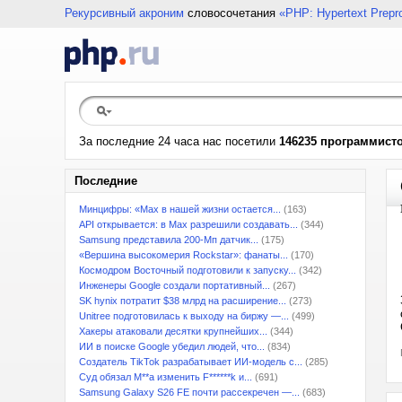
Рекурсивный акроним
словосочетания
«PHP: Hypertext Prepr
За последние 24 часа нас посетили
146235 программист
Последние
Минцифры: «Max в нашей жизни остается...
(163)
API открывается: в Max разрешили создавать...
(344)
Samsung представила 200-Мп датчик...
(175)
«Вершина высокомерия Rockstar»: фанаты...
(170)
Космодром Восточный подготовили к запуску...
(342)
Инженеры Google создали портативный...
(267)
SK hynix потратит $38 млрд на расширение...
(273)
Unitree подготовилась к выходу на биржу —...
(499)
Хакеры атаковали десятки крупнейших...
(344)
ИИ в поиске Google убедил людей, что...
(834)
Создатель TikTok разрабатывает ИИ-модель с...
(285)
Суд обязал M**a изменить F******k и...
(691)
Samsung Galaxy S26 FE почти рассекречен —...
(683)