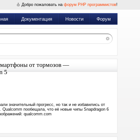
Добро пожаловать на
форум PHP программистов
!
вная
Документация
Новости
Форум
смартфоны от тормозов —
n 5
Дата:
2026-
05-
07
10:39
али значительный прогресс, но так и не избавились от
. Qualcomm пообещала, что её новые чипы Snapdragon 6
изображений: qualcomm.com