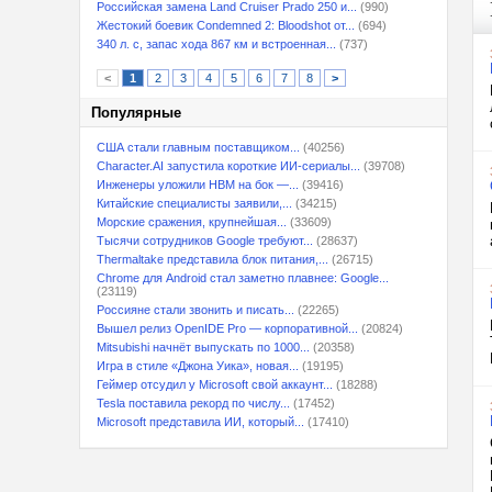
Российская замена Land Cruiser Prado 250 и...
(990)
Жестокий боевик Condemned 2: Bloodshot от...
(694)
340 л. с, запас хода 867 км и встроенная...
(737)
<
1
2
3
4
5
6
7
8
>
Популярные
США стали главным поставщиком...
(40256)
Character.AI запустила короткие ИИ-сериалы...
(39708)
Инженеры уложили HBM на бок —...
(39416)
Китайские специалисты заявили,...
(34215)
Морские сражения, крупнейшая...
(33609)
Тысячи сотрудников Google требуют...
(28637)
Thermaltake представила блок питания,...
(26715)
Chrome для Android стал заметно плавнее: Google...
(23119)
Россияне стали звонить и писать...
(22265)
Вышел релиз OpenIDE Pro — корпоративной...
(20824)
Mitsubishi начнёт выпускать по 1000...
(20358)
Игра в стиле «Джона Уика», новая...
(19195)
Геймер отсудил у Microsoft свой аккаунт...
(18288)
Tesla поставила рекорд по числу...
(17452)
Microsoft представила ИИ, который...
(17410)