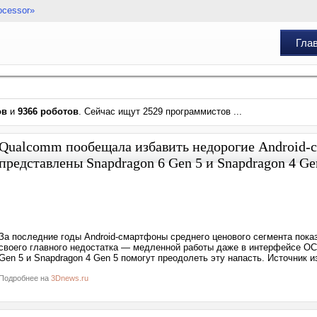
ocessor»
Гла
ов
и
9366 роботов
. Сейчас ищут 2529 программистов ...
Qualcomm пообещала избавить недорогие Android-
представлены Snapdragon 6 Gen 5 и Snapdragon 4 Ge
За последние годы Android-смартфоны среднего ценового сегмента показ
своего главного недостатка — медленной работы даже в интерфейсе ОС
Gen 5 и Snapdragon 4 Gen 5 помогут преодолеть эту напасть. Источник 
Подробнее на
3Dnews.ru