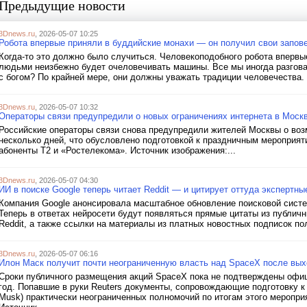
Предыдущие новости
3Dnews.ru
, 2026-05-07 10:25
Робота впервые приняли в буддийские монахи — он получил свои запов
Когда-то это должно было случиться. Человекоподобного робота впервы
людьми неизбежно будет очеловечивать машины. Все мы иногда разгова
с богом? По крайней мере, они должны уважать традиции человечества. 
3Dnews.ru
, 2026-05-07 10:32
Операторы связи предупредили о новых ограничениях интернета в Моск
Российские операторы связи снова предупредили жителей Москвы о воз
несколько дней, что обусловлено подготовкой к праздничным мероприят
абоненты Т2 и «Ростелекома». Источник изображения:...
3Dnews.ru
, 2026-05-07 04:30
ИИ в поиске Google теперь читает Reddit — и цитирует оттуда экспертны
Компания Google анонсировала масштабное обновление поисковой систем
Теперь в ответах нейросети будут появляться прямые цитаты из публич
Reddit, а также ссылки на материалы из платных новостных подписок пол
3Dnews.ru
, 2026-05-07 06:16
Илон Маск получит почти неограниченную власть над SpaceX после вых
Сроки публичного размещения акций SpaceX пока не подтверждены офици
год. Попавшие в руки Reuters документы, сопровождающие подготовку к
Musk) практически неограниченных полномочий по итогам этого мероприя