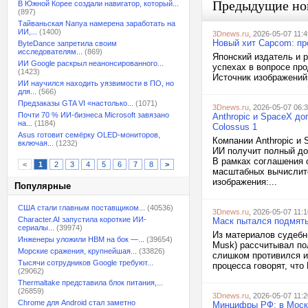
Предыдущие но
В Южной Корее создали навигатор, который...
(897)
Тайваньская Nanya намерена заработать на
ИИ,...
(1400)
3Dnews.ru
, 2026-05-07 11:4
Новый хит Capcom: пр
ByteDance запретила своим
исследователям...
(869)
Японский издатель и 
ИИ Google раскрыл неанонсированного...
успехах в вопросе пр
(1423)
Источник изображений:
ИИ научился находить уязвимости в ПО, но
для...
(566)
Предзаказы GTA VI «настолько...
(1071)
3Dnews.ru
, 2026-05-07 06:
Почти 70 % ИИ-бизнеса Microsoft завязано
Anthropic и SpaceX до
на...
(1184)
Colossus 1
Asus готовит семёрку OLED-мониторов,
Компании Anthropic и 
включая...
(1232)
ИИ получит полный до
В рамках соглашения 
<
1
2
3
4
5
6
7
8
>
масштабных вычислите
изображения:...
Популярные
США стали главным поставщиком...
(40536)
3Dnews.ru
, 2026-05-07 11:1
Character.AI запустила короткие ИИ-
Маск пытался подмять
сериалы...
(39974)
Из материалов судебны
Инженеры уложили HBM на бок —...
(39654)
Musk) рассчитывал по
Морские сражения, крупнейшая...
(33826)
слишком противился и
Тысячи сотрудников Google требуют...
процесса говорят, что
(29062)
Thermaltake представила блок питания,...
(26859)
3Dnews.ru
, 2026-05-07 11:2
Chrome для Android стал заметно
Минцифры РФ: в Москв