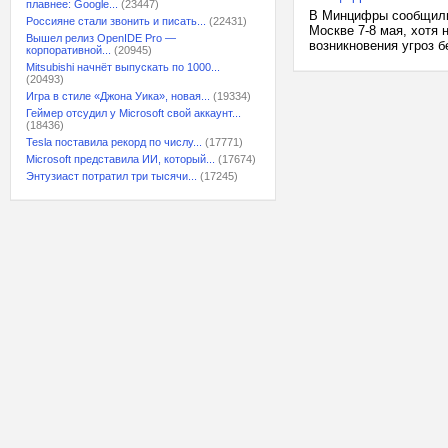
плавнее: Google...
(23447)
В Минцифры сообщили 
Россияне стали звонить и писать...
(22431)
Москве 7-8 мая, хотя
Вышел релиз OpenIDE Pro —
возникновения угроз б
корпоративной...
(20945)
Mitsubishi начнёт выпускать по 1000...
(20493)
Игра в стиле «Джона Уика», новая...
(19334)
Геймер отсудил у Microsoft свой аккаунт...
(18436)
Tesla поставила рекорд по числу...
(17771)
Microsoft представила ИИ, который...
(17674)
Энтузиаст потратил три тысячи...
(17245)