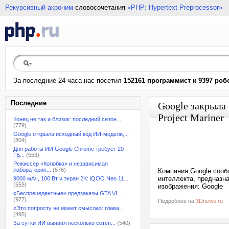
Рекурсивный акроним
словосочетания
«PHP: Hypertext Preprocessor»
За последние 24 часа нас посетил
152161 программист
и
9397 роб
Последние
Google закрыла 
Project Mariner
Конец не так и близок: последний сезон...
(779)
Google открыла исходный код ИИ-модели,...
(804)
Для работы ИИ Google Chrome требует 20
ГБ...
(553)
Режиссёр «Колобка» и независимая
лаборатория...
(576)
Компания Google сооб
интеллекта, предназн
9000 мАч, 100 Вт и экран 2K: iQOO Neo 11...
(559)
изображения: Google
«Беспрецедентные» предзаказы GTA VI...
(977)
Подробнее на
3Dnews.ru
«Это попросту не имеет смысла»: глава...
(495)
За сутки ИИ выявил несколько сотен...
(540)