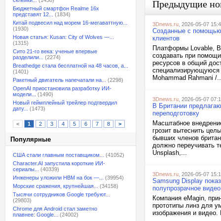
склейки...
(1458)
Предыдущие но
Бюджетный смартфон Realme 16x
представят 12...
(1834)
Китай подвесил над морем 16-мегаваттную...
3Dnews.ru
, 2026-05-07 15:
(1930)
Созданные с помощью 
Новая статья: Kusan: City of Wolves —...
клиентов
(1315)
Платформы Lovable, Ba
Сито 21-го века: ученые впервые
создавать при помощи
разделили...
(2274)
ресурсов в общий дос
Breathedge стала бесплатной на 48 часов, а...
специализирующуюся в
(1401)
Mohammad Rahmani /..
Ракетный двигатель напечатали на...
(2298)
OpenAI приостановила разработку ИИ-
модели...
(1490)
3Dnews.ru
, 2026-05-07 07:
Новый геймплейный трейлер подтвердил
В Британии предлагаю
дату...
(1473)
переподготовку
Масштабное внедрение
<
1
2
3
4
5
6
7
8
>
грозит вытеснить цел
бывших членов британс
Популярные
должно переучивать т
Unsplash,...
США стали главным поставщиком...
(41052)
Character.AI запустила короткие ИИ-
сериалы...
(40339)
3Dnews.ru
, 2026-05-07 15:
Инженеры уложили HBM на бок —...
(39954)
Samsung Display пока
Морские сражения, крупнейшая...
(34158)
полупрозрачное видео
Тысячи сотрудников Google требуют...
Компания eMagin, при
(29803)
прототипы линз для у
Chrome для Android стал заметно
изображения и видео. 
плавнее: Google...
(24002)