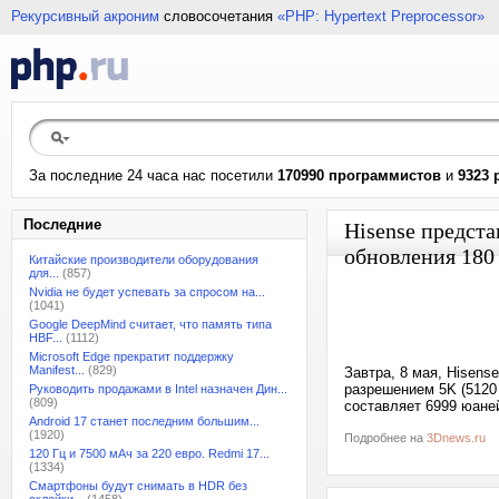
Рекурсивный акроним
словосочетания
«PHP: Hypertext Preprocessor»
За последние 24 часа нас посетили
170990 программистов
и
9323 
Последние
Hisense предста
обновления 180
Китайские производители оборудования
для...
(857)
Nvidia не будет успевать за спросом на...
(1041)
Google DeepMind считает, что память типа
HBF...
(1112)
Microsoft Edge прекратит поддержку
Manifest...
(829)
Завтра, 8 мая, Hisens
разрешением 5K (5120 
Руководить продажами в Intel назначен Дин...
(809)
составляет 6999 юаней
Android 17 станет последним большим...
(1920)
Подробнее на
3Dnews.ru
120 Гц и 7500 мАч за 220 евро. Redmi 17...
(1334)
Смартфоны будут снимать в HDR без