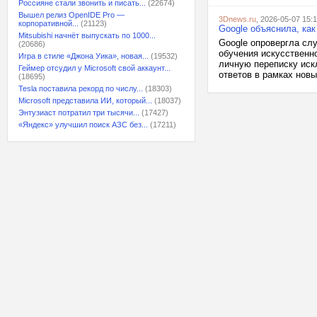
Россияне стали звонить и писать...
(22674)
Вышел релиз OpenIDE Pro —
3Dnews.ru
, 2026-05-07 15:
корпоративной...
(21123)
Google объяснила, как
Mitsubishi начнёт выпускать по 1000...
Google опровергла сл
(20686)
обучения искусственн
Игра в стиле «Джона Уика», новая...
(19532)
личную переписку иск
Геймер отсудил у Microsoft свой аккаунт...
ответов в рамках новы
(18695)
Tesla поставила рекорд по числу...
(18303)
Microsoft представила ИИ, который...
(18037)
Энтузиаст потратил три тысячи...
(17427)
«Яндекс» улучшил поиск АЗС без...
(17211)