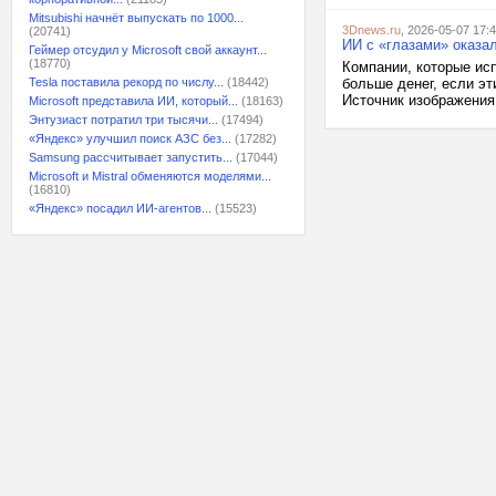
Mitsubishi начнёт выпускать по 1000...
3Dnews.ru
, 2026-05-07 17:
(20741)
ИИ с «глазами» оказа
Геймер отсудил у Microsoft свой аккаунт...
(18770)
Компании, которые исп
Tesla поставила рекорд по числу...
(18442)
больше денег, если э
Источник изображения:
Microsoft представила ИИ, который...
(18163)
Энтузиаст потратил три тысячи...
(17494)
«Яндекс» улучшил поиск АЗС без...
(17282)
Samsung рассчитывает запустить...
(17044)
Microsoft и Mistral обменяются моделями...
(16810)
«Яндекс» посадил ИИ-агентов...
(15523)