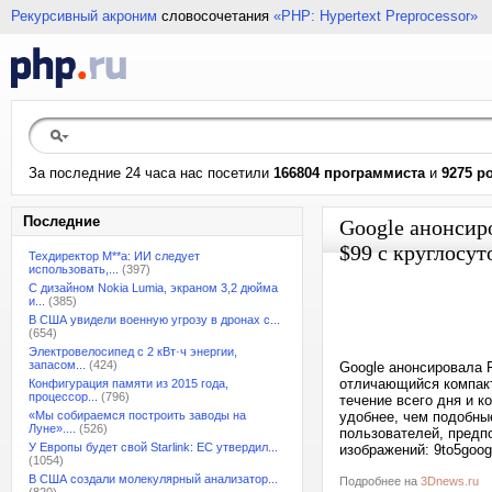
Рекурсивный акроним
словосочетания
«PHP: Hypertext Preprocessor»
За последние 24 часа нас посетили
166804 программиста
и
9275 р
Последние
Google анонсиро
$99 с круглосу
Техдиректор M**a: ИИ следует
использовать,...
(397)
С дизайном Nokia Lumia, экраном 3,2 дюйма
и...
(385)
В США увидели военную угрозу в дронах с...
(654)
Электровелосипед с 2 кВт·ч энергии,
запасом...
(424)
Google анонсировала F
отличающийся компакт
Конфигурация памяти из 2015 года,
процессор...
(796)
течение всего дня и к
«Мы собираемся построить заводы на
удобнее, чем подобные
Луне»....
(526)
пользователей, предп
У Европы будет свой Starlink: ЕС утвердил...
изображений: 9to5goog
(1054)
В США создали молекулярный анализатор...
Подробнее на
3Dnews.ru