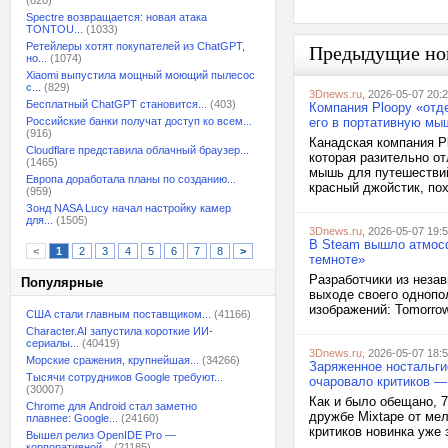
(820)
Spectre возвращается: новая атака
TONTOU...
(1033)
Ретейлеры хотят покупателей из ChatGPT,
Предыдущие но
но...
(1074)
Xiaomi выпустила мощный моющий пылесос
с...
(829)
3Dnews.ru
, 2026-05-07 20:
Бесплатный ChatGPT становится...
(403)
Компания Ploopy «отде
Российские банки получат доступ ко всем...
его в портативную мы
(916)
Канадская компания P
Cloudflare представила облачный браузер...
которая разительно от
(1465)
мышь для путешествий
Европа доработала планы по созданию...
красный джойстик, пох
(959)
Зонд NASA Lucy начал настройку камер
для...
(1505)
3Dnews.ru
, 2026-05-07 19:
В Steam вышло атмосф
<
1
2
3
4
5
6
7
8
>
темноте»
Разработчики из неза
Популярные
выходе своего однопол
изображений: Tomorro
США стали главным поставщиком...
(41166)
Character.AI запустила короткие ИИ-
сериалы...
(40419)
3Dnews.ru
, 2026-05-07 18:
Морские сражения, крупнейшая...
(34266)
Заряженное ностальгие
Тысячи сотрудников Google требуют...
очаровало критиков —
(30007)
Как и было обещано, 
Chrome для Android стал заметно
дружбе Mixtape от мел
плавнее: Google...
(24160)
критиков новинка уже 
Вышел релиз OpenIDE Pro —
корпоративной...
(21185)