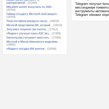
корпоративной...
(21200)
Telegram получил бол
Mitsubishi начнёт выпускать по 1000...
мессенджере появился
(20753)
инструменты автоматиз
Геймер отсудил у Microsoft свой аккаунт...
Telegram обновил опро
(18783)
Tesla поставила рекорд по числу...
(18533)
Microsoft представила ИИ, который...
(18214)
Энтузиаст потратил три тысячи...
(17512)
«Яндекс» улучшил поиск АЗС без...
(17308)
Samsung рассчитывает запустить...
(17056)
Microsoft и Mistral обменяются моделями...
(16850)
«Яндекс» посадил ИИ-агентов...
(15548)