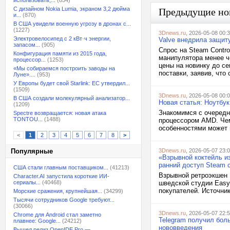
использовать,...
(854)
С дизайном Nokia Lumia, экраном 3,2 дюйма
Предыдущие но
и...
(870)
В США увидели военную угрозу в дронах с...
(1227)
3Dnews.ru
, 2026-05-08 00:
Электровелосипед с 2 кВт·ч энергии,
Valve внедрила защиту
запасом...
(905)
Спрос на Steam Contro
Конфигурация памяти из 2015 года,
манипулятора менее ч
процессор...
(1253)
цены на новинку до с
«Мы собираемся построить заводы на
поставки, заявив, что
Луне»....
(953)
У Европы будет свой Starlink: ЕС утвердил...
(1509)
3Dnews.ru
, 2026-05-08 00:
В США создали молекулярный анализатор...
Новая статья: Ноутбу
(1209)
Знакомимся с очередн
Spectre возвращается: новая атака
TONTOU...
(1488)
процессором AMD. Чем
особенностями может п
<
1
2
3
4
5
6
7
8
>
Популярные
3Dnews.ru
, 2026-05-07 23:
«Взрывной коктейль из
ранний доступ Steam 
США стали главным поставщиком...
(41213)
Взрывной ретроэкшен H
Character.AI запустила короткие ИИ-
сериалы...
(40468)
шведской студии Easy
покупателей. Источник 
Морские сражения, крупнейшая...
(34299)
Тысячи сотрудников Google требуют...
(30066)
3Dnews.ru
, 2026-05-07 22:
Chrome для Android стал заметно
Telegram получил бол
плавнее: Google...
(24212)
нововведения
Вышел релиз OpenIDE Pro —