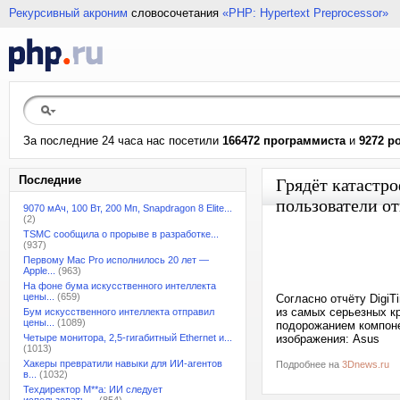
Рекурсивный акроним
словосочетания
«PHP: Hypertext Preprocessor»
За последние 24 часа нас посетили
166472 программиста
и
9272 р
Последние
Грядёт катастр
пользователи о
9070 мАч, 100 Вт, 200 Мп, Snapdragon 8 Elite...
(2)
TSMC сообщила о прорыве в разработке...
(937)
Первому Mac Pro исполнилось 20 лет —
Apple...
(963)
На фоне бума искусственного интеллекта
цены...
(659)
Согласно отчёту Digi
из самых серьезных кр
Бум искусственного интеллекта отправил
цены...
(1089)
подорожанием компоне
Четыре монитора, 2,5-гигабитный Ethernet и...
изображения: Asus
(1013)
Хакеры превратили навыки для ИИ-агентов
Подробнее на
3Dnews.ru
в...
(1032)
Техдиректор M**a: ИИ следует