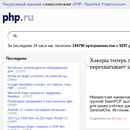
Рекурсивный акроним
словосочетания
«PHP: Hypertext Preprocessor»
За последние 24 часа нас посетили
144790 программистов
и
9297 
Последние
Хакеры теперь г
перехватывает 
Китайские производители оборудования
для...
(3107)
Nvidia не будет успевать за спросом на...
(2994)
Google DeepMind считает, что память типа
HBF...
(3142)
Microsoft Edge прекратит поддержку
Manifest...
(2747)
Неизвестная хакерска
группой TeamPCP, выт
Руководить продажами в Intel назначен Дин...
(2646)
для кражи учётных да
Android 17 станет последним большим...
SentinelOne. Источник
(3164)
120 Гц и 7500 мАч за 220 евро. Redmi 17...
Подробнее на
3Dnews.ru
(2497)
Смартфоны будут снимать в HDR без