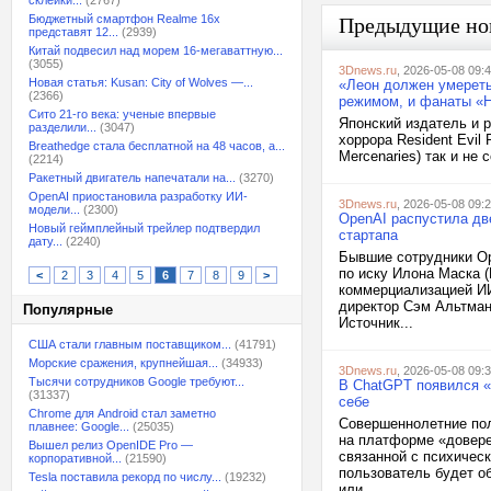
склейки...
(2767)
Бюджетный смартфон Realme 16x
Предыдущие но
представят 12...
(2939)
Китай подвесил над морем 16-мегаваттную...
(3055)
3Dnews.ru
, 2026-05-08 09:
Новая статья: Kusan: City of Wolves —...
«Леон должен умереть
(2366)
режимом, и фанаты «
Сито 21-го века: ученые впервые
Японский издатель и 
разделили...
(3047)
хоррора Resident Evil
Breathedge стала бесплатной на 48 часов, а...
Mercenaries) так и не
(2214)
Ракетный двигатель напечатали на...
(3270)
OpenAI приостановила разработку ИИ-
3Dnews.ru
, 2026-05-08 09:
модели...
(2300)
OpenAI распустила дв
Новый геймплейный трейлер подтвердил
стартапа
дату...
(2240)
Бывшие сотрудники Op
по иску Илона Маска (
<
2
3
4
5
6
7
8
9
>
коммерциализацией ИИ
директор Сэм Альтман
Популярные
Источник...
США стали главным поставщиком...
(41791)
Морские сражения, крупнейшая...
(34933)
3Dnews.ru
, 2026-05-08 09:
Тысячи сотрудников Google требуют...
В ChatGPT появился «
(31337)
себе
Chrome для Android стал заметно
Совершеннолетние пол
плавнее: Google...
(25035)
на платформе «довере
Вышел релиз OpenIDE Pro —
связанной с психичес
корпоративной...
(21590)
пользователь будет о
Tesla поставила рекорд по числу...
(19232)
или...