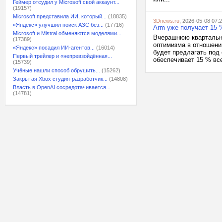
Геймер отсудил у Microsoft свой аккаунт...
(19157)
Microsoft представила ИИ, который...
(18835)
3Dnews.ru
, 2026-05-08 07:
«Яндекс» улучшил поиск АЗС без...
(17716)
Arm уже получает 15 %
Microsoft и Mistral обменяются моделями...
Вчерашнюю квартальн
(17389)
оптимизма в отношени
«Яндекс» посадил ИИ-агентов...
(16014)
будет предлагать под 
Первый трейлер и «непревзойдённая...
обеспечивает 15 % все
(15739)
Учёные нашли способ обрушить...
(15262)
Закрытая Xbox студия-разработчик...
(14808)
Власть в OpenAI сосредотачивается...
(14781)