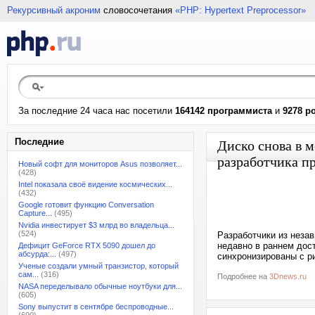
Рекурсивный акроним
словосочетания
«PHP: Hypertext Preprocessor»
За последние 24 часа нас посетили
164142 программиста
и
9278 р
Последние
Диско снова в м
разработчика п
Новый софт для мониторов Asus позволяет...
(428)
Intel показала своё видение космических...
(432)
Google готовит функцию Conversation
Capture...
(495)
Nvidia инвестирует $3 млрд во владельца...
(524)
Разработчики из неза
недавно в раннем дост
Дефицит GeForce RTX 5090 дошел до
абсурда:...
(497)
синхронизированы с р
Ученые создали умный транзистор, который
сам...
(316)
Подробнее на
3Dnews.ru
NASA переделывало обычные ноутбуки для...
(605)
Sony выпустит в сентябре беспроводные...