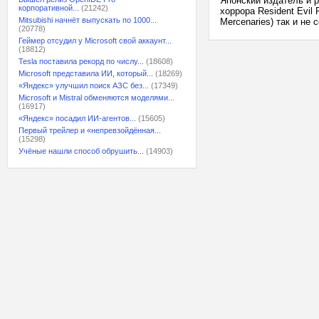
Японский издатель и 
корпоративной...
(21242)
хоррора Resident Evil
Mitsubishi начнёт выпускать по 1000...
Mercenaries) так и не
(20778)
Геймер отсудил у Microsoft свой аккаунт...
(18812)
Tesla поставила рекорд по числу...
(18608)
Microsoft представила ИИ, который...
(18269)
«Яндекс» улучшил поиск АЗС без...
(17349)
Microsoft и Mistral обменяются моделями...
(16917)
«Яндекс» посадил ИИ-агентов...
(15605)
Первый трейлер и «непревзойдённая...
(15298)
Учёные нашли способ обрушить...
(14903)