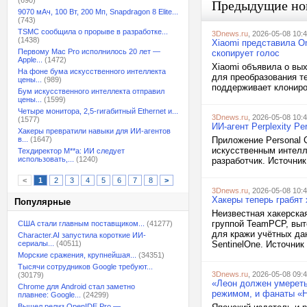
(690)
Предыдущие но
9070 мАч, 100 Вт, 200 Мп, Snapdragon 8 Elite...
(743)
TSMC сообщила о прорыве в разработке...
3Dnews.ru
, 2026-05-08 10:
(1438)
Xiaomi представила O
Первому Mac Pro исполнилось 20 лет —
скопирует голос
Apple...
(1472)
Xiaomi объявила о вы
На фоне бума искусственного интеллекта
для преобразования те
цены...
(989)
поддерживает клониро
Бум искусственного интеллекта отправил
цены...
(1599)
Четыре монитора, 2,5-гигабитный Ethernet и...
3Dnews.ru
, 2026-05-08 10:
(1577)
ИИ-агент Perplexity P
Хакеры превратили навыки для ИИ-агентов
в...
(1647)
Приложение Personal C
искусственным интел
Техдиректор M**a: ИИ следует
использовать,...
(1240)
разработчик. Источник
<
1
2
3
4
5
6
7
8
>
3Dnews.ru
, 2026-05-08 10:
Хакеры теперь грабят
Популярные
Неизвестная хакерска
группой TeamPCP, выт
США стали главным поставщиком...
(41277)
для кражи учётных да
Character.AI запустила короткие ИИ-
сериалы...
(40511)
SentinelOne. Источник
Морские сражения, крупнейшая...
(34351)
Тысячи сотрудников Google требуют...
3Dnews.ru
, 2026-05-08 09:
(30179)
«Леон должен умереть
Chrome для Android стал заметно
режимом, и фанаты «
плавнее: Google...
(24299)
Вышел релиз OpenIDE Pro —