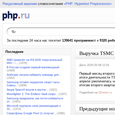
Рекурсивный акроним
словосочетания
«PHP: Hypertext Preprocessor»
За последние 24 часа нас посетил
139641 программист
и
9320 роб
Последние
Выручка TSMC в
AMD привезёт на IFA 2026 «персональный
ИИ» —...
(1976)
Дата: 2026-05-08 12:03
В России создали первый маломощный...
(1469)
Первый месяц второго
Anthropic начала набирать команду для...
итоги деятельности T
(1562)
апреле увеличилась на
Samsung готовит недорогие смарт-часы
итогам второго кварт
Galaxy...
(1908)
Акции SpaceX вошли в крутое...
(1821)
Подробнее на
3Dnews.ru
Moonlighter 2: The Endless Vault скоро...
(1407)
Samsung придумала, как почти избавиться
от...
(1491)
Microsoft подтёрла свою рекомендацию о
Предыдущие но
32...
(1472)
Смартфоны Google Pixel 11 получат...
(1985)