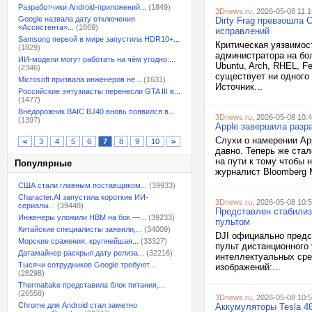
Разработчики Android-приложений...
(1849)
3Dnews.ru
, 2026-05-08 11:1
Google назвала дату отключения
Dirty Frag превзошла 
«Ассистента»...
(1869)
исправлений
Samsung первой в мире запустила HDR10+...
Критическая уязвимос
(1829)
администратора на бо
ИИ-модели могут работать на чём угодно:...
Ubuntu, Arch, RHEL, F
(2346)
существует ни одного 
Microsoft призвала инженеров не...
(1631)
Источник...
Российские энтузиасты перенесли GTA III в...
(1477)
Внедорожник BAIC BJ40 вновь появился в...
3Dnews.ru
, 2026-05-08 10:
(1397)
Apple завершила разра
Слухи о намерении Ap
<
3
4
5
6
7
8
9
10
>
давно. Теперь же стал
на пути к тому чтобы 
Популярные
журналист Bloomberg М
США стали главным поставщиком...
(39933)
Character.AI запустила короткие ИИ-
3Dnews.ru
, 2026-05-08 10:
сериалы...
(39448)
Представлен стабилиз
Инженеры уложили HBM на бок —...
(39233)
пультом
Китайские специалисты заявили,...
(34009)
DJI официально предс
Морские сражения, крупнейшая...
(33327)
пульт дистанционного
Датамайнер раскрыл дату релиза...
(32216)
интеллектуальных сре
Тысячи сотрудников Google требуют...
изображений:...
(28298)
Thermaltake представила блок питания,...
(26558)
3Dnews.ru
, 2026-05-08 10:
Chrome для Android стал заметно
Аккумуляторы Tesla 4