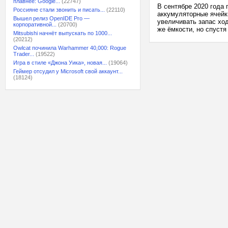
плавнее: Google...
(22747)
В сентябре 2020 года
Россияне стали звонить и писать...
(22110)
аккумуляторные ячейки
Вышел релиз OpenIDE Pro —
увеличивать запас ход
корпоративной...
(20700)
же ёмкости, но спустя
Mitsubishi начнёт выпускать по 1000...
(20212)
Owlcat починила Warhammer 40,000: Rogue
Trader...
(19522)
Игра в стиле «Джона Уика», новая...
(19064)
Геймер отсудил у Microsoft свой аккаунт...
(18124)