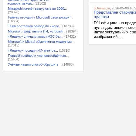
корпоративной...
(21302)
3Dnews.ru
, 2026-05-08 10:
Mitsubishi начнёт выпускать по 1000...
Представлен стабилиз
(20828)
пультом
Геймер отсудил у Microsoft свой аккаунт...
(18884)
DJI официально предс
Tesla поставила рекорд по числу...
(18739)
пульт дистанционного
Microsoft представила ИИ, который...
(18394)
интеллектуальных сре
изображений:...
«Яндекс» улучшил поиск АЗС без...
(17432)
Microsoft и Mistral обменяются моделями...
(17015)
«Яндекс» посадил ИИ-агентов...
(15716)
Первый трейлер и «непревзойдённая...
(15404)
Учёные нашли способ обрушить...
(14988)