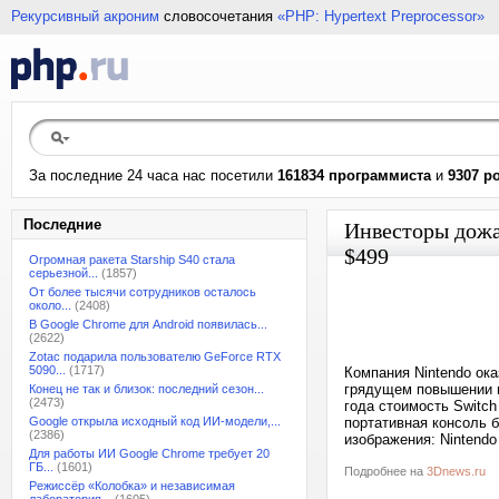
Рекурсивный акроним
словосочетания
«PHP: Hypertext Preprocessor»
За последние 24 часа нас посетили
161834 программиста
и
9307 р
Последние
Инвесторы дожал
$499
Огромная ракета Starship S40 стала
серьезной...
(1857)
От более тысячи сотрудников осталось
около...
(2408)
В Google Chrome для Android появилась...
(2622)
Zotac подарила пользователю GeForce RTX
5090...
(1717)
Компания Nintendo ока
грядущем повышении це
Конец не так и близок: последний сезон...
(2473)
года стоимость Switch
Google открыла исходный код ИИ-модели,...
портативная консоль б
(2386)
изображения: Nintendo
Для работы ИИ Google Chrome требует 20
ГБ...
(1601)
Подробнее на
3Dnews.ru
Режиссёр «Колобка» и независимая