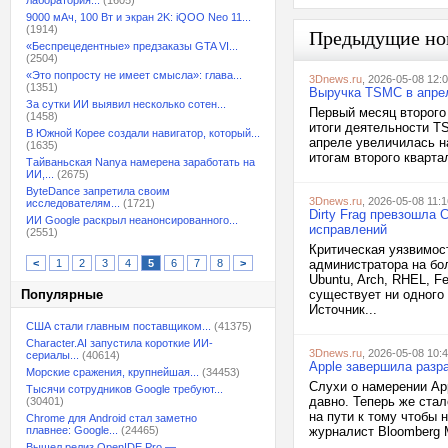
лаборатория...
(1605)
9000 мАч, 100 Вт и экран 2K: iQOO Neo 11...
(1914)
Предыдущие но
«Беспрецедентные» предзаказы GTA VI...
(2504)
«Это попросту не имеет смысла»: глава...
3Dnews.ru
, 2026-05-08 12:
(1351)
Выручка TSMC в апрел
За сутки ИИ выявил несколько сотен...
Первый месяц второго
(1458)
итоги деятельности T
В Южной Корее создали навигатор, который...
апреле увеличилась на
(1635)
итогам второго кварта
Тайваньская Nanya намерена заработать на
ИИ,...
(2675)
ByteDance запретила своим
3Dnews.ru
, 2026-05-08 11:1
исследователям...
(1721)
Dirty Frag превзошла 
ИИ Google раскрыл неанонсированного...
исправлений
(2551)
Критическая уязвимос
<
1
2
3
4
5
6
7
8
>
администратора на бо
Ubuntu, Arch, RHEL, F
Популярные
существует ни одного 
Источник...
США стали главным поставщиком...
(41375)
Character.AI запустила короткие ИИ-
3Dnews.ru
, 2026-05-08 10:
сериалы...
(40614)
Apple завершила разра
Морские сражения, крупнейшая...
(34453)
Слухи о намерении Ap
Тысячи сотрудников Google требуют...
давно. Теперь же стал
(30401)
на пути к тому чтобы 
Chrome для Android стал заметно
плавнее: Google...
(24465)
журналист Bloomberg М
Вышел релиз OpenIDE Pro —