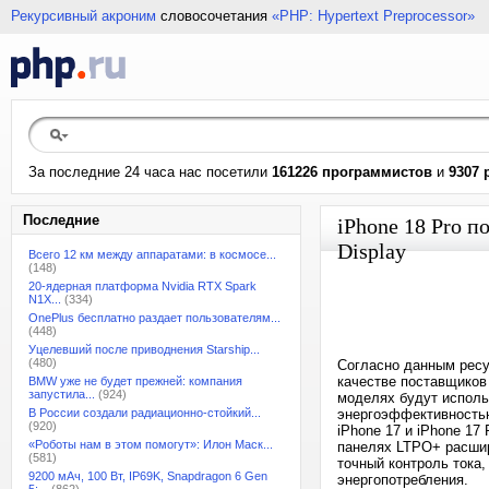
Рекурсивный акроним
словосочетания
«PHP: Hypertext Preprocessor»
За последние 24 часа нас посетили
161226 программистов
и
9307 
Последние
iPhone 18 Pro 
Display
Всего 12 км между аппаратами: в космосе...
(148)
20-ядерная платформа Nvidia RTX Spark
N1X...
(334)
OnePlus бесплатно раздает пользователям...
(448)
Уцелевший после приводнения Starship...
(480)
Согласно данным ресур
качестве поставщиков
BMW уже не будет прежней: компания
запустила...
(924)
моделях будут испол
В России создали радиационно-стойкий...
энергоэффективность
(920)
iPhone 17 и iPhone 1
«Роботы нам в этом помогут»: Илон Маск...
панелях LTPO+ расшир
(581)
точный контроль тока
9200 мАч, 100 Вт, IP69K, Snapdragon 6 Gen
энергопотребления.