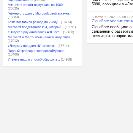
5090, сообщили в «Лаб
Mitsubishi начнёт выпускать по 1000...
(20825)
Геймер отсудил у Microsoft свой аккаунт...
(18883)
3Dnews.ru
, 2026-05-08 12:
Cloudflare уволит сот
Tesla поставила рекорд по числу...
(18734)
Cloudflare сообщила о
Microsoft представила ИИ, который...
(18391)
связанной с развёрты
«Яндекс» улучшил поиск АЗС без...
(17430)
шестикратно нарастила
Microsoft и Mistral обменяются моделями...
(17012)
«Яндекс» посадил ИИ-агентов...
(15714)
Первый трейлер и «непревзойдённая...
(15400)
Учёные нашли способ обрушить...
(14988)