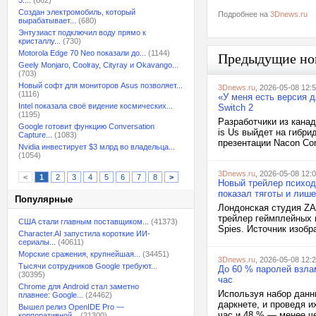
5:...
(862)
Создан электромобиль, который
Подробнее на
3Dnews.ru
вырабатывает...
(680)
Энтузиаст подключил воду прямо к
кристаллу...
(730)
Motorola Edge 70 Neo показали до...
(1144)
Предыдущие но
Geely Monjaro, Coolray, Cityray и Okavango...
(703)
Новый софт для мониторов Asus позволяет...
3Dnews.ru
, 2026-05-08 12:
(1116)
«У меня есть версия д
Intel показала своё видение космических...
Switch 2
(1195)
Разработчики из канад
Google готовит функцию Conversation
is Us выйдет на гибри
Capture...
(1083)
презентации Nacon Con
Nvidia инвестирует $3 млрд во владельца...
(1054)
3Dnews.ru
, 2026-05-08 12:
<
1
2
3
4
5
6
7
8
>
Новый трейлер психоде
показал тяготы и лиш
Популярные
Лондонская студия ZA
трейлер геймплейных м
США стали главным поставщиком...
(41373)
Spies. Источник изобр
Character.AI запустила короткие ИИ-
сериалы...
(40611)
Морские сражения, крупнейшая...
(34451)
3Dnews.ru
, 2026-05-08 12:
Тысячи сотрудников Google требуют...
До 60 % паролей взла
(30395)
час
Chrome для Android стал заметно
Используя набор данн
плавнее: Google...
(24462)
даркнете, и проведя 
Вышел релиз OpenIDE Pro —
час и 48 % — менее че
корпоративной...
(21300)