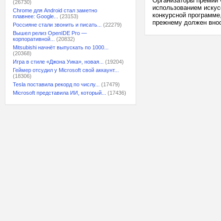
Организаторы премии 
(26730)
использованием искусс
Chrome для Android стал заметно
конкурсной программе
плавнее: Google...
(23153)
прежнему должен вноси
Россияне стали звонить и писать...
(22279)
Вышел релиз OpenIDE Pro —
корпоративной...
(20832)
Mitsubishi начнёт выпускать по 1000...
(20368)
Игра в стиле «Джона Уика», новая...
(19204)
Геймер отсудил у Microsoft свой аккаунт...
(18306)
Tesla поставила рекорд по числу...
(17479)
Microsoft представила ИИ, который...
(17436)