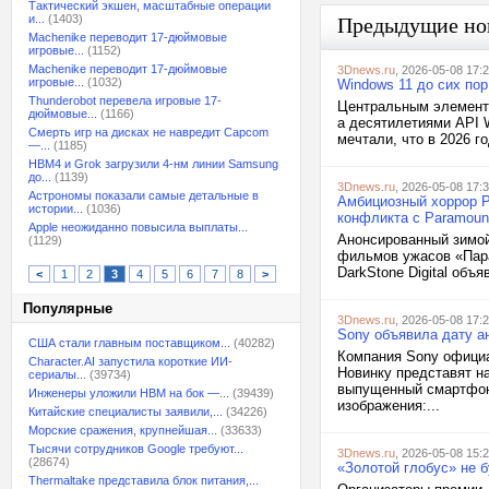
Тактический экшен, масштабные операции
и...
(1403)
Предыдущие но
Machenike переводит 17-дюймовые
игровые...
(1152)
Machenike переводит 17-дюймовые
3Dnews.ru
, 2026-05-08 17:
игровые...
(1032)
Windows 11 до сих по
Thunderobot перевела игровые 17-
Центральным элементо
дюймовые...
(1166)
а десятилетиями API W
Смерть игр на дисках не навредит Capcom
мечтали, что в 2026 г
—...
(1185)
HBM4 и Grok загрузили 4-нм линии Samsung
до...
(1139)
3Dnews.ru
, 2026-05-08 17:
Астрономы показали самые детальные в
Амбициозный хоррор Par
истории...
(1036)
конфликта с Paramount
Apple неожиданно повысила выплаты...
Анонсированный зимой 
(1129)
фильмов ужасов «Пара
DarkStone Digital объя
<
1
2
3
4
5
6
7
8
>
Популярные
3Dnews.ru
, 2026-05-08 17:
Sony объявила дату ан
США стали главным поставщиком...
(40282)
Компания Sony официа
Character.AI запустила короткие ИИ-
Новинку представят н
сериалы...
(39734)
выпущенный смартфон 
Инженеры уложили HBM на бок —...
(39439)
изображения:...
Китайские специалисты заявили,...
(34226)
Морские сражения, крупнейшая...
(33633)
Тысячи сотрудников Google требуют...
3Dnews.ru
, 2026-05-08 15:
(28674)
«Золотой глобус» не 
Thermaltake представила блок питания,...