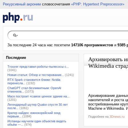
Рекурсивный акроним
словосочетания
«PHP: Hypertext Preprocessor»
За последние 24 часа нас посетили
147106 программистов
и
9385 
Последние
Архивировать и
Wikimedia стра
Trouver представил роботы-пылесосы с...
(1041)
Новая статья: Обзор и тестирование...
(1241)
RTX Spark становится ближе: Nvidia
перенесла...
(1192)
ChatGPT стал безлимитным: OpenAI
отменила...
(1073)
Архивирование данных
Маск построит «самое ценное здание на...
накопителей и роста ц
(1201)
востребованными круп
Легендарный шутер Quake спустя 30 лет
после...
(1061)
Machine и Wikimedia. И
Кратер найден: южнокорейский зонд
первым...
(1084)
Подробнее на
3Dnews.ru
Испанцы научили один объектив видеть
объём —...
(974)