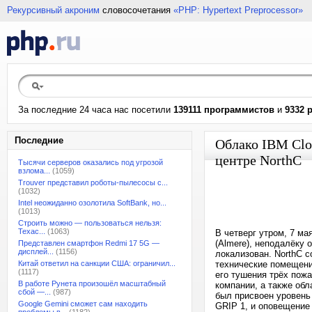
Рекурсивный акроним
словосочетания
«PHP: Hypertext Preprocessor»
За последние 24 часа нас посетили
139111 программистов
и
9332 
Последние
Облако IBM Clou
центре NorthC
Тысячи серверов оказались под угрозой
взлома...
(1059)
Trouver представил роботы-пылесосы с...
(1032)
Intel неожиданно озолотила SoftBank, но...
(1013)
Строить можно — пользоваться нельзя:
Техас...
(1063)
В четверг утром, 7 ма
(Almere), неподалёку
Представлен смартфон Redmi 17 5G —
дисплей...
(1156)
локализован. NorthC 
Китай ответил на санкции США: ограничил...
технические помещени
(1117)
его тушения трёх пож
В работе Рунета произошёл масштабный
компании, а также обл
сбой —...
(987)
был присвоен уровень
Google Gemini сможет сам находить
GRIP 1, и оповещение 