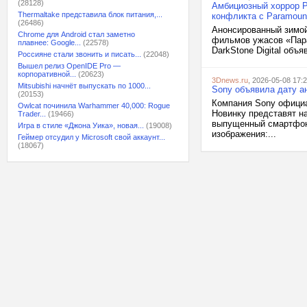
(28128)
Амбициозный хоррор Par
Thermaltake представила блок питания,...
конфликта с Paramount
(26486)
Анонсированный зимой 
Chrome для Android стал заметно
фильмов ужасов «Пара
плавнее: Google...
(22578)
DarkStone Digital объя
Россияне стали звонить и писать...
(22048)
Вышел релиз OpenIDE Pro —
корпоративной...
(20623)
3Dnews.ru
, 2026-05-08 17:
Mitsubishi начнёт выпускать по 1000...
Sony объявила дату ан
(20153)
Компания Sony официа
Owlcat починила Warhammer 40,000: Rogue
Новинку представят н
Trader...
(19466)
выпущенный смартфон 
Игра в стиле «Джона Уика», новая...
(19008)
изображения:...
Геймер отсудил у Microsoft свой аккаунт...
(18067)