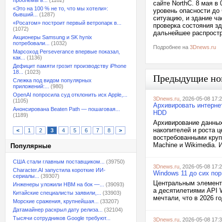
проблемы в...
(1182)
сайте NorthC. 8 мая в
«Это на 100 % не то, что мы хотели»:
уровень опасности до
бывший...
(1287)
ситуацию, и здание ча
«Росатом» построит первый ветропарк в...
проверка состояния з
(1072)
дальнейшее распростр
Акционеры Samsung и SK hynix
потребовали...
(1032)
Подробнее на
3Dnews.ru
Марсоход Perseverance впервые показал,
как...
(1136)
Дефицит памяти грозит производству iPhone
18...
(1023)
Предыдущие но
Слежка под видом популярных
приложений:...
(980)
OpenAI попросила суд отклонить иск Apple,...
3Dnews.ru
, 2026-05-08 17:
(1105)
Архивировать интерне
Анонсирована Beaten Path — пошаговая...
HDD
(1189)
Архивирование данных
накопителей и роста ц
<
1
2
3
4
5
6
7
8
>
востребованными круп
Machine и Wikimedia. И
Популярные
США стали главным поставщиком...
(39750)
3Dnews.ru
, 2026-05-08 17:
Character.AI запустила короткие ИИ-
Windows 11 до сих по
сериалы...
(39307)
Центральным элементо
Инженеры уложили HBM на бок —...
(39093)
а десятилетиями API W
Китайские специалисты заявили,...
(33903)
мечтали, что в 2026 г
Морские сражения, крупнейшая...
(33207)
Датамайнер раскрыл дату релиза...
(32104)
Тысячи сотрудников Google требуют...
3Dnews.ru
, 2026-05-08 17: