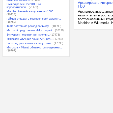
Архивировать интерне
Вышел релиз OpenIDE Pro —
HDD
корпоративной...
(21172)
Архивирование данных
Mitsubishi начнёт выпускать по 1000...
(20724)
накопителей и роста ц
Геймер отсудил у Microsoft свой аккаунт...
востребованными круп
(18750)
Machine и Wikimedia. И
Tesla поставила рекорд по числу...
(18395)
Microsoft представила ИИ, который...
(18129)
Энтузиаст потратил три тысячи...
(17473)
«Яндекс» улучшил поиск АЗС без...
(17256)
Samsung рассчитывает запустить...
(17030)
Microsoft и Mistral обменяются моделями...
(16767)