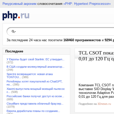
Рекурсивный акроним
словосочетания
«PHP: Hypertext Preprocessor»
За последние 24 часа нас посетили
168460 программистов
и
9294 
Последние
TCL CSOT показ
0,01 до 120 Гц 
У Европы будет свой Starlink: ЕС утвердил...
(372)
В США создали молекулярный анализатор...
(244)
Spectre возвращается: новая атака
TONTOU...
(389)
Ретейлеры хотят покупателей из ChatGPT,
но...
(395)
Компания TCL CSOT п
выставке SID Display
Xiaomi выпустила мощный моющий пылесос
с...
(508)
технологии Adaptive P
Российские банки получат доступ ко всем...
0,01 до 120 Гц для р
(689)
Cloudflare представила облачный браузер...
Подробнее на
3Dnews.ru
(1079)
Европа доработала планы по созданию...