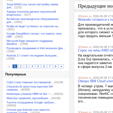
(761)
Зонд NASA Lucy начал настройку камер
Предыдущие но
для...
(1132)
Хакеры похитили данные покупателей
модульных...
(817)
3Dnews.ru
, 2026-05-08 17:
Китайские производители оборудования
Nintendo готовится к 
для...
(1692)
Для производителей и
Nvidia не будет успевать за спросом на...
призналась, что в усл
(1831)
для которого сможет 
Google DeepMind считает, что память типа
года продать меньше 
HBF...
(1862)
Microsoft Edge прекратит поддержку
Manifest...
(1338)
3Dnews.ru
, 2026-05-08 17:
Руководить продажами в Intel назначен Дин...
Спрос на чипы AMD об
(1306)
На квартальном отчёт
Android 17 станет последним большим...
(2306)
(Lisa Su) призналась,
она надеется заметно
<
1
2
3
4
5
6
7
8
>
в сфере выпуска 2-нм
Популярные
3Dnews.ru
, 2026-05-08 17:
Облако IBM Cloud улет
США стали главным поставщиком...
(41138)
В четверг утром, 7 ма
Character.AI запустила короткие ИИ-
сериалы...
(40392)
(Almere), неподалёку
локализован. NorthC 
Инженеры уложили HBM на бок —...
(40015)
технические помещени
Морские сражения, крупнейшая...
(34239)
его...
Тысячи сотрудников Google требуют...
(29929)
Chrome для Android стал заметно
3Dnews.ru
, 2026-05-08 17:
плавнее: Google...
(24103)