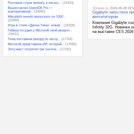
Россияне стали звонить и писать...
(22423)
Вышел релиз OpenIDE Pro —
3Dnews.ru
, 2026-05-08 18:
корпоративной...
(20940)
Gigabyte запустила пр
вентилятором
Mitsubishi начнёт выпускать по 1000...
(20490)
Компания Gigabyte со
Игра в стиле «Джона Уика», новая...
(19328)
Infinity 32G. Новинк
Геймер отсудил у Microsoft свой аккаунт...
на выставке CES 2026 
(18431)
Tesla поставила рекорд по числу...
(17764)
Microsoft представила ИИ, который...
(17665)
Энтузиаст потратил три тысячи...
(17242)