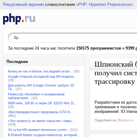
Рекурсивный акроним
словосочетания
«PHP: Hypertext Preprocessor»
За последние 24 часа нас посетили
150175 программистов
и
9399 
Последние
Шпионский бо
получил сист
Конец не так и близок: последний сезон...
(30)
Google открыла исходный код ИИ-модели,...
трассировку
(29)
Для работы ИИ Google Chrome требует 20
ГБ...
(37)
Режиссёр «Колобка» и независимая
лаборатория...
(29)
Разработчики из датск
9000 мАч, 100 Вт и экран 2K: iQOO Neo 11...
требования и техничес
(28)
изображений: IO Intera
«Беспрецедентные» предзаказы GTA VI...
(881)
Подробнее на
3Dnews.ru
«Это попросту не имеет смысла»: глава...
(478)
За сутки ИИ выявил несколько сотен...
(511)
В Южной Корее создали навигатор, который...