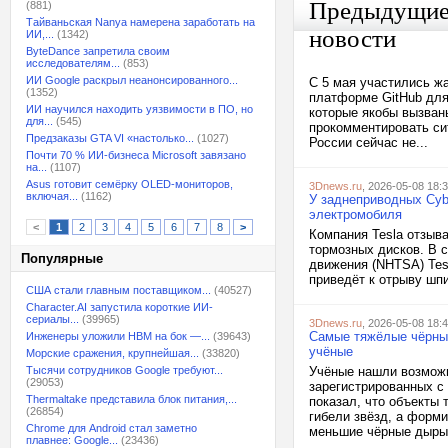
Предыдущи
(881)
Тайваньская Nanya намерена заработать на
новости
ИИ,...
(1342)
ByteDance запретила своим
исследователям...
(853)
ИИ Google раскрыл неанонсированного...
С 5 мая участились ж
(1352)
платформе GitHub для 
ИИ научился находить уязвимости в ПО, но
которые якобы вызван
для...
(545)
прокомментировать си
Предзаказы GTA VI «настолько...
(1027)
России сейчас не...
Почти 70 % ИИ-бизнеса Microsoft завязано
на...
(1107)
Asus готовит семёрку OLED-мониторов,
3Dnews.ru
, 2026-05-08 18:
включая...
(1162)
У заднеприводных Cybe
электромобиля
<
1
2
3
4
5
6
7
8
>
Компания Tesla отзыва
тормозных дисков. В 
Популярные
движения (NHTSA) Tesl
приведёт к отрыву шпи
США стали главным поставщиком...
(40527)
Character.AI запустила короткие ИИ-
сериалы...
(39965)
3Dnews.ru
, 2026-05-08 18:
Самые тяжёлые чёрные
Инженеры уложили HBM на бок —...
(39643)
учёные
Морские сражения, крупнейшая...
(33820)
Тысячи сотрудников Google требуют...
Учёные нашли возмож
(29053)
зарегистрированных с
Thermaltake представила блок питания,...
показал, что объекты
(26854)
гибели звёзд, а форм
Chrome для Android стал заметно
меньшие чёрные дыры 
плавнее: Google...
(23436)