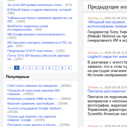
(610)
За сутки ИИ выявил несколько сотен...
(674)
Предыдущие но
В Южной Корее создали навигатор, который...
(990)
Тайваньская Nanya намерена заработать на
3Dnews.ru
, 2026-05-08 23:
ИИ,...
(1566)
«Мощный инструмент, 
использование генерат
ByteDance запретила своим
исследователям...
(959)
Гендиректор Sony Хирок
ИИ Google раскрыл неанонсированного...
(Hideaki Nishino) на 
(1562)
генеративного ИИ в игр
ИИ научился находить уязвимости в ПО, но
для...
(667)
Предзаказы GTA VI «настолько...
(1185)
3Dnews.ru
, 2026-05-08 21:
Почти 70 % ИИ-бизнеса Microsoft завязано
Logitech нарастит инв
на...
(1307)
В разговоре с агентст
заявила, что в этом г
<
1
2
3
4
5
6
7
8
>
на растущие опасения
Источник изображения:
Популярные
США стали главным поставщиком...
(40581)
3Dnews.ru
, 2026-05-08 19:
Character.AI запустила короткие ИИ-
Пентагон рассекретил
сериалы...
(40002)
Пентагон по поручени
Инженеры уложили HBM на бок —...
(39684)
материалов о неопозн
Морские сражения, крупнейшая...
(33848)
фотографии, видеозап
Тысячи сотрудников Google требуют...
Управления директора
(29130)
Scientific American экс
Chrome для Android стал заметно
плавнее: Google...
(23495)
Россияне стали звонить и писать...
(22456)
3Dnews.ru
, 2026-05-08 20: