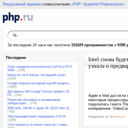
Рекурсивный акроним
словосочетания
«PHP: Hypertext Preprocessor»
За последние 24 часа нас посетили
151029 программистов
и
9390 
Последние
Intel снова буд
узнала о предв
Zotac подарила пользователю GeForce RTX
5090...
(139)
Конец не так и близок: последний сезон...
(1106)
Google открыла исходный код ИИ-модели,...
(1084)
Для работы ИИ Google Chrome требует 20
ГБ...
(743)
Apple и Intel достигл
некоторые процессоры
Режиссёр «Колобка» и независимая
лаборатория...
(776)
поделилась газета The
9000 мАч, 100 Вт и экран 2K: iQOO Neo 11...
изображения: VideoCa
(762)
«Беспрецедентные» предзаказы GTA VI...
Подробнее на
3Dnews.ru
(1198)
«Это попросту не имеет смысла»: глава...