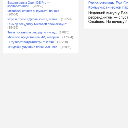
Вышел релиз OpenIDE Pro —
Разработчикам Eve On
корпоративной...
(20952)
Коммунистической пар
Mitsubishi начнёт выпускать по 1000...
Недавний выкуп у Pea
(20504)
ребрендингом — спуст
Игра в стиле «Джона Уика», новая...
(19350)
Creations. Но почему? 
Геймер отсудил у Microsoft свой аккаунт...
(18455)
Tesla поставила рекорд по числу...
(17823)
Microsoft представила ИИ, который...
(17694)
Энтузиаст потратил три тысячи...
(17258)
«Яндекс» улучшил поиск АЗС без...
(16996)