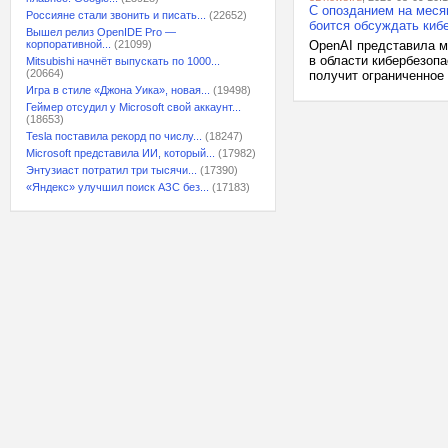
С опозданием на меся
Россияне стали звонить и писать...
(22652)
боится обсуждать киб
Вышел релиз OpenIDE Pro —
корпоративной...
(21099)
OpenAI представила м
в области кибербезопа
Mitsubishi начнёт выпускать по 1000...
(20664)
получит ограниченное 
Игра в стиле «Джона Уика», новая...
(19498)
Геймер отсудил у Microsoft свой аккаунт...
(18653)
Tesla поставила рекорд по числу...
(18247)
Microsoft представила ИИ, который...
(17982)
Энтузиаст потратил три тысячи...
(17390)
«Яндекс» улучшил поиск АЗС без...
(17183)