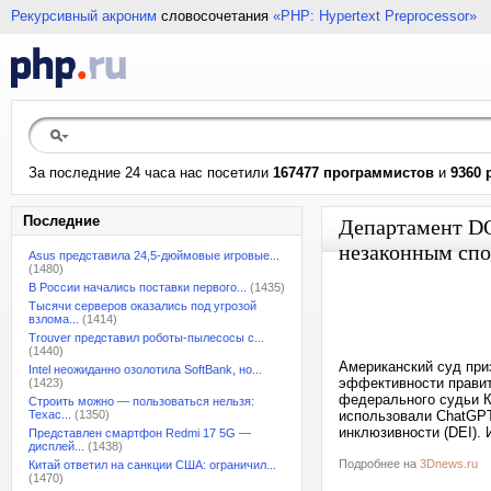
Рекурсивный акроним
словосочетания
«PHP: Hypertext Preprocessor»
За последние 24 часа нас посетили
167477 программистов
и
9360 
Последние
Департамент D
незаконным сп
Asus представила 24,5-дюймовые игровые...
(1480)
В России начались поставки первого...
(1435)
Тысячи серверов оказались под угрозой
взлома...
(1414)
Trouver представил роботы-пылесосы с...
(1440)
Американский суд при
Intel неожиданно озолотила SoftBank, но...
эффективности правит
(1423)
федерального судьи К
Строить можно — пользоваться нельзя:
Техас...
(1350)
использовали ChatGPT
инклюзивности (DEI). 
Представлен смартфон Redmi 17 5G —
дисплей...
(1438)
Подробнее на
3Dnews.ru
Китай ответил на санкции США: ограничил...
(1470)