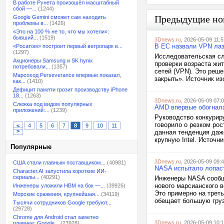
В работе Рунета произошёл масштабный
сбой —...
(1244)
Предыдущие но
Google Gemini сможет сам находить
проблемы в...
(1426)
«Это на 100 % не то, что мы хотели»:
бывший...
(1519)
3Dnews.ru
, 2026-05-09 11:5
В ЕС назвали VPN лаз
«Росатом» построит первый ветропарк в...
(1297)
Исследовательская сл
Акционеры Samsung и SK hynix
проверки возраста жи
потребовали...
(1357)
сетей (VPN). Это реше
Марсоход Perseverance впервые показал,
закрыть». Источник и
как...
(1410)
Дефицит памяти грозит производству iPhone
18...
(1263)
3Dnews.ru
, 2026-05-09 07:
Слежка под видом популярных
AMD впервые обогнала
приложений:...
(1239)
Руководство конкурир
говорило о резком ро
<
4
5
6
7
8
9
10
11
>
данная тенденция даж
крупную Intel. Источни
Популярные
3Dnews.ru
, 2026-05-09 09:
США стали главным поставщиком...
(40981)
NASA испытало лопаст
Character.AI запустила короткие ИИ-
сериалы...
(40291)
Инженеры NASA сообщи
нового марсианского в
Инженеры уложили HBM на бок —...
(39926)
Это примерно на треть
Морские сражения, крупнейшая...
(34119)
обещает большую груз
Тысячи сотрудников Google требуют...
(29728)
Chrome для Android стал заметно
3Dnews.ru
, 2026-05-09 10:
плавнее: Google...
(23928)