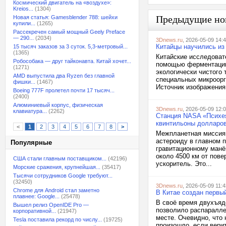
Космический двигатель на «воздухе»:
Kreios...
(1304)
Предыдущие но
Новая статья: Gamesblender 788: шейхи
купили...
(1265)
Рассекречен самый мощный Geely Preface
— 290...
(2034)
3Dnews.ru
, 2026-05-09 14:
Китайцы научились из
15 тысяч заказов за 3 суток. 5,3-метровый...
(1365)
Китайские исследоват
Робособака — друг тайконавта. Китай хочет...
помощью ферментации
(1271)
экологически чистого 
AMD выпустила два Ryzen без главной
специальных микроорг
фишки...
(1467)
Источник изображения:
Boeing 777F пролетел почти 17 тысяч...
(2400)
Алюминиевый корпус, физическая
3Dnews.ru
, 2026-05-09 12:
клавиатура...
(2262)
Станция NASA «Психея
квинтильоны долларо
<
1
2
3
4
5
6
7
8
>
Межпланетная миссия
астероиду в главном п
Популярные
гравитационному манёв
около 4500 км от пове
США стали главным поставщиком...
(42196)
ускоритель. Это...
Морские сражения, крупнейшая...
(35417)
Тысячи сотрудников Google требуют...
(32450)
3Dnews.ru
, 2026-05-09 11:4
Chrome для Android стал заметно
В Китае создан первы
плавнее: Google...
(25478)
В своё время двухъяд
Вышел релиз OpenIDE Pro —
позволило распаралле
корпоративной...
(21947)
месте. Очевидно, что 
Tesla поставила рекорд по числу...
(19725)
произошло, если верит