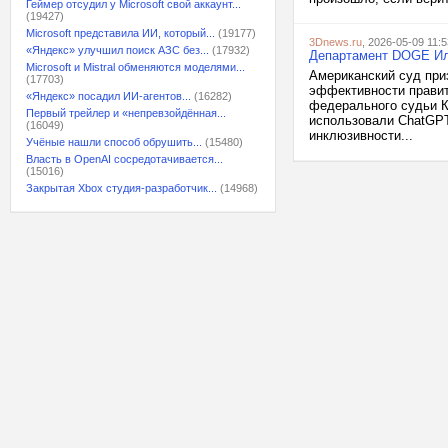
Геймер отсудил у Microsoft свой аккаунт...
(19427)
Microsoft представила ИИ, который...
(19177)
3Dnews.ru
, 2026-05-09 11:5
«Яндекс» улучшил поиск АЗС без...
(17932)
Департамент DOGE Ил
Microsoft и Mistral обменяются моделями...
Американский суд при
(17703)
эффективности правит
«Яндекс» посадил ИИ-агентов...
(16282)
федерального судьи К
Первый трейлер и «непревзойдённая...
использовали ChatGPT
(16049)
инклюзивности...
Учёные нашли способ обрушить...
(15480)
Власть в OpenAI сосредотачивается...
(15016)
Закрытая Xbox студия-разработчик...
(14968)