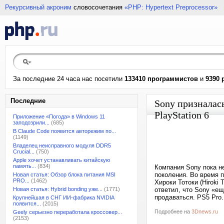
Рекурсивный акроним
словосочетания
«PHP: Hypertext Preprocessor»
За последние 24 часа нас посетили
133410 программистов
и
9390 
Последние
Sony призналась
PlayStation 6
Приложение «Погода» в Windows 11
заподозрили...
(685)
В Claude Code появится авторежим по...
(1149)
Владелец неисправного модуля DDR5
Crucial...
(750)
Apple хочет устанавливать китайскую
память...
(834)
Компания Sony пока не
поколения. Во время 
Новая статья: Обзор блока питания MSI
PRO...
(1462)
Хироки Тотоки (Hiroki 
Новая статья: Hybrid bonding уже...
(1771)
ответил, что Sony «ещ
продаваться. PS5 Pro.
Крупнейшая в СНГ ИИ-фабрика NVIDIA
появится...
(2015)
Подробнее на
3Dnews.ru
Geely серьезно переработала кроссовер...
(2153)