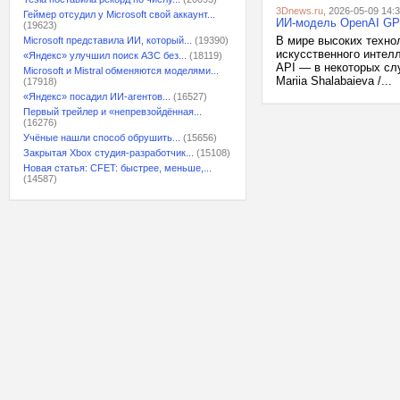
3Dnews.ru
, 2026-05-09 14:
Геймер отсудил у Microsoft свой аккаунт...
ИИ-модель OpenAI GPT
(19623)
В мире высоких технол
Microsoft представила ИИ, который...
(19390)
искусственного интелл
«Яндекс» улучшил поиск АЗС без...
(18119)
API — в некоторых сл
Microsoft и Mistral обменяются моделями...
Mariia Shalabaieva /...
(17918)
«Яндекс» посадил ИИ-агентов...
(16527)
Первый трейлер и «непревзойдённая...
(16276)
Учёные нашли способ обрушить...
(15656)
Закрытая Xbox студия-разработчик...
(15108)
Новая статья: CFET: быстрее, меньше,...
(14587)