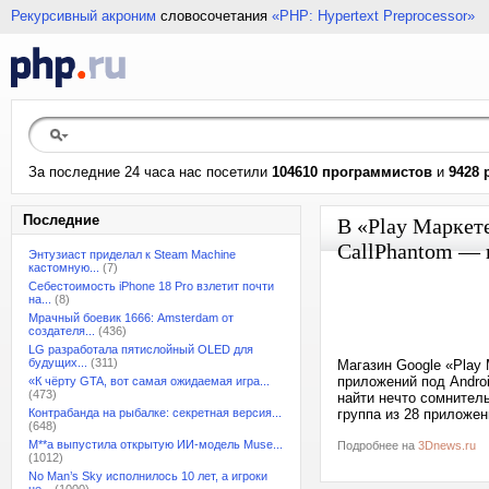
Рекурсивный акроним
словосочетания
«PHP: Hypertext Preprocessor»
За последние 24 часа нас посетили
104610 программистов
и
9428 
Последние
В «Play Маркет
CallPhantom — и
Энтузиаст приделал к Steam Machine
кастомную...
(7)
Себестоимость iPhone 18 Pro взлетит почти
на...
(8)
Мрачный боевик 1666: Amsterdam от
создателя...
(436)
LG разработала пятислойный OLED для
будущих...
(311)
Магазин Google «Play
приложений под Androi
«К чёрту GTA, вот самая ожидаемая игра...
(473)
найти нечто сомнител
Контрабанда на рыбалке: секретная версия...
группа из 28 приложен
(648)
M**a выпустила открытую ИИ-модель Muse...
Подробнее на
3Dnews.ru
(1012)
No Man’s Sky исполнилось 10 лет, а игроки