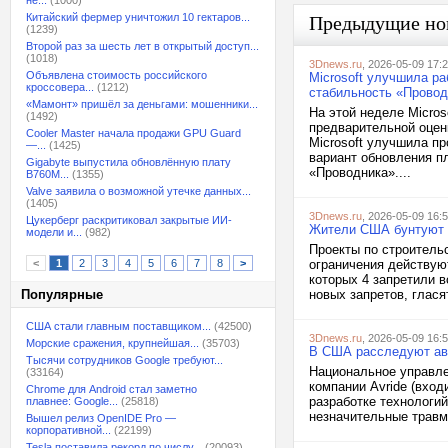
не...
(1000)
Китайский фермер уничтожил 10 гектаров...
Предыдущие но
(1239)
Второй раз за шесть лет в открытый доступ...
(1018)
3Dnews.ru
, 2026-05-09 17:
Объявлена стоимость российского
Microsoft улучшила ра
кроссовера...
(1212)
стабильность «Провод
«Мамонт» пришёл за деньгами: мошенники...
На этой неделе Micros
(1492)
предварительной оценк
Cooler Master начала продажи GPU Guard
Microsoft улучшила пр
—...
(1425)
вариант обновления п
Gigabyte выпустила обновлённую плату
«Проводника»....
B760M...
(1355)
Valve заявила о возможной утечке данных...
(1405)
3Dnews.ru
, 2026-05-09 16:
Цукерберг раскритиковал закрытые ИИ-
Жители США бунтуют п
модели и...
(982)
Проекты по строитель
<
1
2
3
4
5
6
7
8
>
ограничения действуют
которых 4 запретили в
Популярные
новых запретов, гласят
США стали главным поставщиком...
(42500)
3Dnews.ru
, 2026-05-09 16:
Морские сражения, крупнейшая...
(35703)
В США расследуют ава
Тысячи сотрудников Google требуют...
Национальное управле
(33164)
компании Avride (вхо
Chrome для Android стал заметно
разработке технологи
плавнее: Google...
(25818)
незначительные травмы
Вышел релиз OpenIDE Pro —
корпоративной...
(22199)
Tesla поставила рекорд по числу...
(20093)