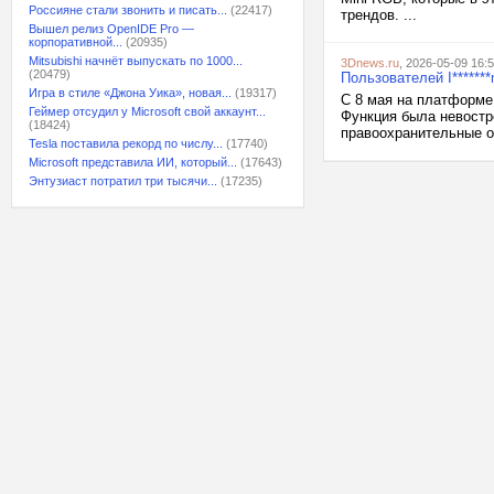
Россияне стали звонить и писать...
(22417)
трендов. ...
Вышел релиз OpenIDE Pro —
корпоративной...
(20935)
Mitsubishi начнёт выпускать по 1000...
3Dnews.ru
, 2026-05-09 16:
(20479)
Пользователей I*****
Игра в стиле «Джона Уика», новая...
(19317)
С 8 мая на платформе
Геймер отсудил у Microsoft свой аккаунт...
Функция была невостр
(18424)
правоохранительные ор
Tesla поставила рекорд по числу...
(17740)
Microsoft представила ИИ, который...
(17643)
Энтузиаст потратил три тысячи...
(17235)