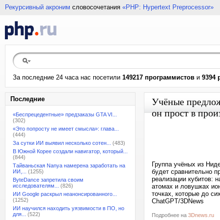
Рекурсивный акроним
словосочетания
«PHP: Hypertext Preprocessor»
За последние 24 часа нас посетили
149217 программистов
и
9394 
Последние
Учёные предло
он прост в прои
«Беспрецедентные» предзаказы GTA VI...
(302)
«Это попросту не имеет смысла»: глава...
(444)
За сутки ИИ выявил несколько сотен...
(483)
В Южной Корее создали навигатор, который...
(844)
Группа учёных из Нид
Тайваньская Nanya намерена заработать на
будет сравнительно п
ИИ,...
(1255)
реализации кубитов: н
ByteDance запретила своим
исследователям...
(826)
атомах и ловушках ион
точках, которые до си
ИИ Google раскрыл неанонсированного...
(1252)
ChatGPT/3DNews
ИИ научился находить уязвимости в ПО, но
для...
(522)
Подробнее на
3Dnews.ru