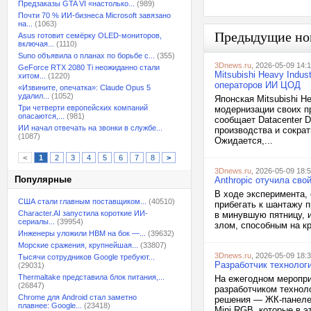
Предзаказы GTA VI «настолько...
(989)
Почти 70 % ИИ-бизнеса Microsoft завязано
на...
(1063)
Предыдущие но
Asus готовит семёрку OLED-мониторов,
включая...
(1110)
Suno объявила о планах по борьбе с...
(355)
3Dnews.ru
, 2026-05-09 14:
GeForce RTX 2080 Ti неожиданно стали
Mitsubishi Heavy Indu
хитом...
(1220)
операторов ИИ ЦОД
«Извините, опечатка»: Claude Opus 5
удалил...
(1052)
Японская Mitsubishi H
Три четверти европейских компаний
модернизации своих п
опасаются,...
(981)
сообщает Datacenter 
ИИ начал отвечать на звонки в службе...
производства и сокра
(1087)
Ожидается,...
<
1
2
3
4
5
6
7
8
>
3Dnews.ru
, 2026-05-09 18:
Популярные
Anthropic отучила св
В ходе эксперимента, 
США стали главным поставщиком...
(40510)
прибегать к шантажу п
Character.AI запустила короткие ИИ-
в минувшую пятницу, и
сериалы...
(39954)
злом, способным на кр
Инженеры уложили HBM на бок —...
(39632)
Морские сражения, крупнейшая...
(33807)
3Dnews.ru
, 2026-05-09 18:
Тысячи сотрудников Google требуют...
Разработчик технолог
(29031)
Thermaltake представила блок питания,...
На ежегодном меропри
(26847)
разработчиком технол
Chrome для Android стал заметно
решения — ЖК-панелей
плавнее: Google...
(23418)
Mini RGB, которые в э