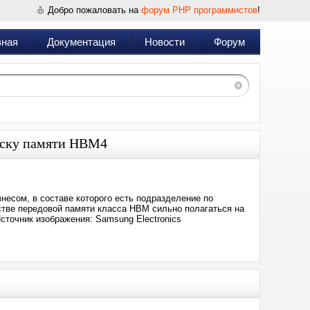
Добро пожаловать на
форум PHP программистов
!
вная
Документация
Новости
Форум
пуску памяти HBM4
несом, в составе которого есть подразделение по
дстве передовой памяти класса HBM сильно полагаться на
Источник изображения: Samsung Electronics