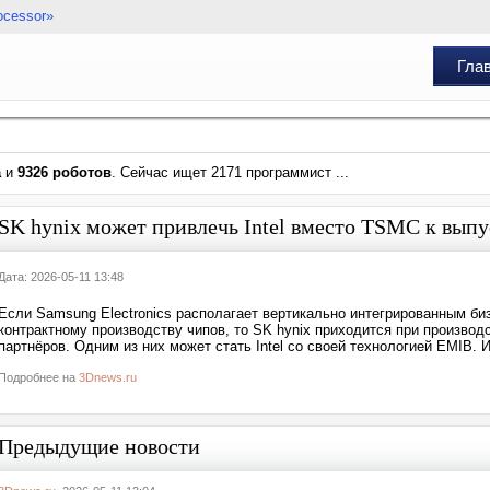
ocessor»
Гла
а
и
9326 роботов
. Сейчас ищет 2171 программист ...
SK hynix может привлечь Intel вместо TSMC к вы
Дата: 2026-05-11 13:48
Если Samsung Electronics располагает вертикально интегрированным биз
контрактному производству чипов, то SK hynix приходится при произво
партнёров. Одним из них может стать Intel со своей технологией EMIB. 
Подробнее на
3Dnews.ru
Предыдущие новости