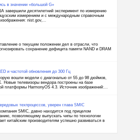
ись в значении «большой G»
США завершили десятилетний эксперимент по измерению
анцузским измерением и с международным справочным
зображения: nist.gov,...
ставление о текущем положении дел в отрасли, что
 прогнозировать сохранение дефицита памяти NAND и DRAM
LED и частотой обновления до 300 Гц
торую вошли модели с диагональю от 55 до 98 дюймов,
. Новые телевизоры вендора построены на базе
й платформы HarmonyOS 4.3. Источник изображений:...
передовых техпроцессов, уверен глава SMIC
 компания SMIC, давно находится под прицелом
ванию, позволяющему выпускать чипы по технологии
ает китайским производителям успешно развиваться в