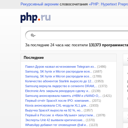
Рекурсивный акроним
словосочетания
«PHP: Hypertext Prepr
За последние 24 часа нас посетили
131373 программист
Последние
Павел Дуров назвал исчезновение Telegram из...
(1486)
Samsung, SK hynix и Micron распродали всю...
(1687)
Samsung, SK hynix и Micron распродали все...
(1789)
Количество абонентов Starlink выросло до 12...
(1953)
Samsung вернула лидерство в сегменте DRAM,...
(1372)
Electronic Arts закрыла рекордную сделку и...
(2139)
Samsung анонсировала память zHBM и zNAND-O,...
(1421)
Первый отчёт SpaceX после IPO: компания...
(2071)
Kioxia анонсировала CXL-модули XL1 для...
(1933)
Выручка SpaceX выросла на 92 %, но...
(1957)
Первый в России: в «Кион Музыке» запустили...
(1878)
Эксперты Unit 42 выявили критические...
(1370)
WhatsApp добавил тег оповещения @all и...
(1123)