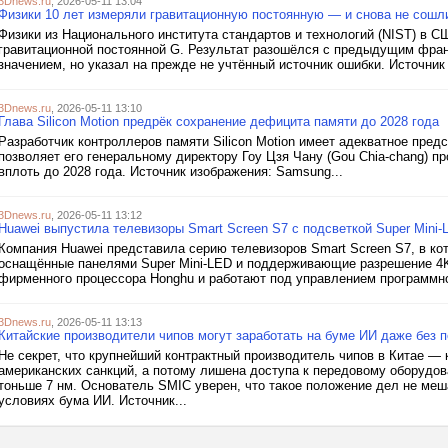
3Dnews.ru
, 2026-05-11 13:04
Физики 10 лет измеряли гравитационную постоянную — и снова не сошл
Физики из Национального института стандартов и технологий (NIST) в 
гравитационной постоянной G. Результат разошёлся с предыдущим фр
значением, но указал на прежде не учтённый источник ошибки. Источник и
3Dnews.ru
, 2026-05-11 13:10
Глава Silicon Motion предрёк сохранение дефицита памяти до 2028 года
Разработчик контроллеров памяти Silicon Motion имеет адекватное пред
позволяет его генеральному директору Гоу Цзя Чану (Gou Chia-chang)
вплоть до 2028 года. Источник изображения: Samsung...
3Dnews.ru
, 2026-05-11 13:12
Huawei выпустила телевизоры Smart Screen S7 с подсветкой Super Mini-
Компания Huawei представила серию телевизоров Smart Screen S7, в ко
оснащённые панелями Super Mini-LED и поддерживающие разрешение 4K
фирменного процессора Honghu и работают под управлением программно
3Dnews.ru
, 2026-05-11 13:13
Китайские производители чипов могут заработать на буме ИИ даже без 
Не секрет, что крупнейший контрактный производитель чипов в Китае —
американских санкций, а потому лишена доступа к передовому оборудо
тоньше 7 нм. Основатель SMIC уверен, что такое положение дел не меш
условиях бума ИИ. Источник...