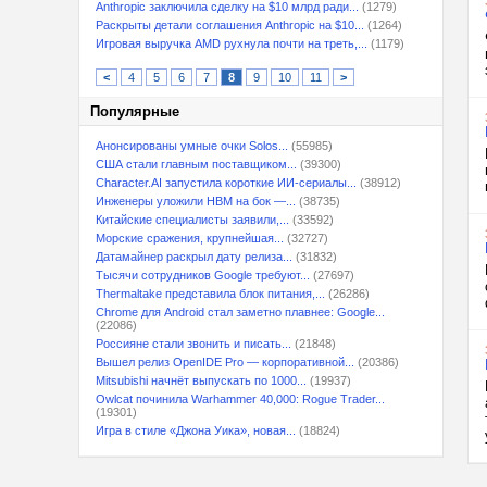
Anthropic заключила сделку на $10 млрд ради...
(1279)
Раскрыты детали соглашения Anthropic на $10...
(1264)
Игровая выручка AMD рухнула почти на треть,...
(1179)
<
4
5
6
7
8
9
10
11
>
Популярные
Анонсированы умные очки Solos...
(55985)
США стали главным поставщиком...
(39300)
Character.AI запустила короткие ИИ-сериалы...
(38912)
Инженеры уложили HBM на бок —...
(38735)
Китайские специалисты заявили,...
(33592)
Морские сражения, крупнейшая...
(32727)
Датамайнер раскрыл дату релиза...
(31832)
Тысячи сотрудников Google требуют...
(27697)
Thermaltake представила блок питания,...
(26286)
Chrome для Android стал заметно плавнее: Google...
(22086)
Россияне стали звонить и писать...
(21848)
Вышел релиз OpenIDE Pro — корпоративной...
(20386)
Mitsubishi начнёт выпускать по 1000...
(19937)
Owlcat починила Warhammer 40,000: Rogue Trader...
(19301)
Игра в стиле «Джона Уика», новая...
(18824)