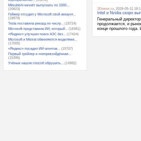
Mitsubishi начнёт выпускать по 1000...
3Dnews.ru
, 2026-05-11 18:1
(20823)
Intel и Nvidia скоро 
Геймер отсудил у Microsoft свой аккаунт...
(18879)
Генеральный директор 
Tesla поставила рекорд по числу...
(18724)
продолжается, и рыно
конце прошлого года. 
Microsoft представила ИИ, который...
(18381)
«Яндекс» улучшил поиск АЗС без...
(17424)
Microsoft и Mistral обменяются моделями...
(17005)
«Яндекс» посадил ИИ-агентов...
(15707)
Первый трейлер и «непревзойдённая...
(15395)
Учёные нашли способ обрушить...
(14982)