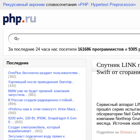
Рекурсивный акроним
словосочетания
«PHP: Hypertext Preprocessor»
За последние 24 часа нас посетили
161686 программистов
и
9305 
Последние
Спутник LINK п
Swift от сгоран
OnePlus бесплатно раздает пользователям...
(392)
Уцелевший после приводнения Starship...
(432)
BMW уже не будет прежней: компания
запустила...
(881)
В России создали радиационно-стойкий...
(894)
Сервисный аппарат LIN
прошёл серию испытан
«Роботы нам в этом помогут»: Илон Маск...
(560)
обсерватории Neil Geh
9200 мАч, 100 Вт, IP69K, Snapdragon 6 Gen
компании Northrop Gr
5:...
(832)
месяца. Источник изоб
Создан электромобиль, который
вырабатывает...
(662)
Подробнее на
3Dnews.ru
Энтузиаст подключил воду прямо к