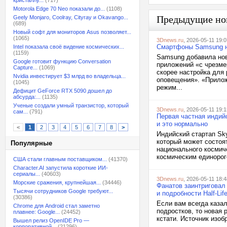
кристаллу...
(717)
Motorola Edge 70 Neo показали до...
(1108)
Предыдущие но
Geely Monjaro, Coolray, Cityray и Okavango...
(689)
Новый софт для мониторов Asus позволяет...
(1065)
3Dnews.ru
, 2026-05-11 19:0
Смартфоны Samsung на
Intel показала своё видение космических...
(1159)
Samsung добавила нов
Google готовит функцию Conversation
приложений «с чрезме
Capture...
(1069)
скорее настройка для
Nvidia инвестирует $3 млрд во владельца...
оповещения». «Прилож
(1045)
режим...
Дефицит GeForce RTX 5090 дошел до
абсурда:...
(1135)
Ученые создали умный транзистор, который
3Dnews.ru
, 2026-05-11 19:1
сам...
(791)
Первая частная индий
и это нормально
<
1
2
3
4
5
6
7
8
>
Индийский стартап Sky
который может состоя
Популярные
национального космиче
космическим единорог
США стали главным поставщиком...
(41370)
Character.AI запустила короткие ИИ-
сериалы...
(40603)
3Dnews.ru
, 2026-05-11 18:4
Морские сражения, крупнейшая...
(34446)
Фанатов заинтриговал 
Тысячи сотрудников Google требуют...
и подробности Half-Life
(30386)
Если вам всегда казал
Chrome для Android стал заметно
подростков, то новая 
плавнее: Google...
(24452)
кстати. Источник изобр
Вышел релиз OpenIDE Pro —
корпоративной...
(21296)