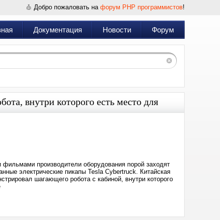
Добро пожаловать на
форум PHP программистов
!
вная
Документация
Новости
Форум
бота, внутри которого есть место для
Дата:
2026-
05-
12
11:23
 фильмами производители оборудования порой заходят
анные электрические пикапы Tesla Cybertruck. Китайская
нстрировал шагающего робота с кабиной, внутри которого
e