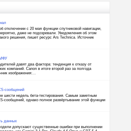
знал
 об отключении с 20 мая функции спутниковой навигации,
вероятно, даже не подозревали. Уведомления об этом
акого решения, пишет ресурс Ars Technica. Источник
 МФУ
дителей давят два фактора: тенденция к отказу от
их компаний. Canon в итоге второй раз за полгода
ник изображения:...
CS-сообщений
ле шести недель бета-тестирования. Самым заметным
S-сообщений, однако полное развёртывание этой функции
ть данных
-модели допускают существенные ошибки при выполнении