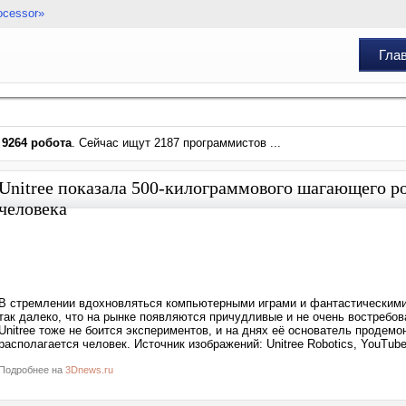
ocessor»
Гла
и
9264 робота
. Сейчас ищут 2187 программистов ...
Unitree показала 500-килограммового шагающего ро
человека
В стремлении вдохновляться компьютерными играми и фантастическими
так далеко, что на рынке появляются причудливые и не очень востребов
Unitree тоже не боится экспериментов, и на днях её основатель продемо
располагается человек. Источник изображений: Unitree Robotics, YouTub
Подробнее на
3Dnews.ru