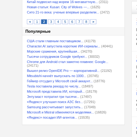
Китай подвесил над морем 16-мегаваттную...
(2311)
Новая статья: Kusan: City of Wolves —...
(1625)
Сито 21-го века: ученые впервые разделили...
(2472)
<
1
2
3
4
5
6
7
8
>
Популярные
США стали главным поставщиком...
(41179)
Character.AI запустила короткие ИИ-сериалы...
(40441)
Морские сражения, крупнейшая...
(34270)
Тысячи сотрудников Google требуют...
(30032)
Chrome для Android стал заметно плавнее: Google...
(24171)
Вышел релиз OpenIDE Pro — корпоративной...
(21192)
Mitsubishi начнёт выпускать по 1000...
(20745)
Геймер отсудил у Microsoft свой аккаунт...
(18776)
Tesla поставила рекорд по числу...
(18497)
Microsoft представила ИИ, который...
(18179)
Энтузиаст потратил три тысячи...
(17497)
«Яндекс» улучшил поиск АЗС без...
(17291)
Samsung рассчитывает запустить...
(17049)
Microsoft и Mistral обменяются моделями...
(16826)
«Яндекс» посадил ИИ-агентов...
(15535)