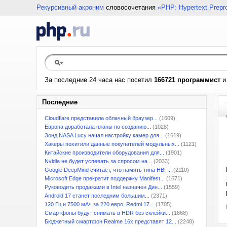
Рекурсивный акроним
словосочетания
«PHP: Hypertext Prepr
За последние 24 часа нас посетил
166721 программист
Последние
Cloudflare представила облачный браузер...
(1609)
Европа доработала планы по созданию...
(1028)
Зонд NASA Lucy начал настройку камер для...
(1619)
Хакеры похитили данные покупателей модульных...
(1121)
Китайские производители оборудования для...
(1901)
Nvidia не будет успевать за спросом на...
(2033)
Google DeepMind считает, что память типа HBF...
(2110)
Microsoft Edge прекратит поддержку Manifest...
(1671)
Руководить продажами в Intel назначен Дин...
(1559)
Android 17 станет последним большим...
(2371)
120 Гц и 7500 мАч за 220 евро. Redmi 17...
(1705)
Смартфоны будут снимать в HDR без склейки...
(1868)
Бюджетный смартфон Realme 16x представят 12...
(2248)