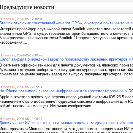
Предыдущие новости
3Dnews.ru
, 2026-05-12 10:34
Starlink отключит собственный «аналог GPS», о котором почти никто не 
Интернет-провайдер спутниковой связи Starlink известил пользователей
аналогичной GPS, о существовании которой большинство его клиентов, 
были разосланы пользователям Starlink 21 апреля без указания причин т
изображения:...
3Dnews.ru
, 2026-05-12 10:42
Canon закрыла очередной завод по производству лазерных принтеров и
В сегменте офисной техники для печати документов на японских произво
бумажного документооборота и растущая конкуренция со стороны китайск
принимает решение закрыть завод по выпуску лазерных принтеров. Источ
3Dnews.ru
, 2026-05-12 05:14
На iPhone появилось сквозное шифрования для кроссплатформенных R
Apple выпустила публичную версию операционной системы iOS 26.5 пос
изменением стало добавление поддержки сквозного шифрования для RC
займёт несколько месяцев. Источник изображения:...
3Dnews.ru
, 2026-05-12 05:18
Даже лучшие ИИ «сыпятся» на длинных задачах: модели теряют четвер
Исследователи Microsoft установили, что даже самые продвинутые ИИ