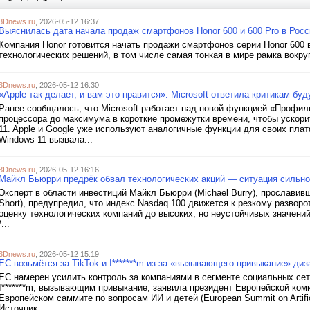
3Dnews.ru
, 2026-05-12 16:37
Выяснилась дата начала продаж смартфонов Honor 600 и 600 Pro в Росс
Компания Honor готовится начать продажи смартфонов серии Honor 600 
технологических решений, в том числе самая тонкая в мире рамка вокру
3Dnews.ru
, 2026-05-12 16:30
«Apple так делает, и вам это нравится»: Microsoft ответила критикам б
Ранее сообщалось, что Microsoft работает над новой функцией «Профил
процессора до максимума в короткие промежутки времени, чтобы ускори
11. Apple и Google уже используют аналогичные функции для своих пл
Windows 11 вызвала...
3Dnews.ru
, 2026-05-12 16:16
Майкл Бьюрри предрёк обвал технологических акций — ситуация сильно
Эксперт в области инвестиций Майкл Бьюрри (Michael Burry), прославив
Short), предупредил, что индекс Nasdaq 100 движется к резкому развор
оценку технологических компаний до высоких, но неустойчивых значений
/...
3Dnews.ru
, 2026-05-12 15:19
ЕС возьмётся за TikTok и I*******m из-за «вызывающего привыкание» диз
ЕС намерен усилить контроль за компаниями в сегменте социальных сет
I*******m, вызывающим привыкание, заявила президент Европейской комис
Европейском саммите по вопросам ИИ и детей (European Summit on Artificia
Источник...