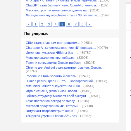
RTX Spark становится ближе: Nvidia перенесла...
(1304)
ChatGPT стал безлимитным: OpenAI отменила...
(1189)
Маск построит «самое ценное здание на...
(1284)
Легендарный шутер Quake спустя 30 лет после...
(1149)
<
1
2
3
4
5
6
7
8
>
Популярные
США стали главным поставщиком...
(40681)
Character.AI запустила короткие ИИ-сериалы...
(40079)
Инженеры уложили HBM на бок —...
(39752)
Морские сражения, крупнейшая...
(33906)
Тысячи сотрудников Google требуют...
(29245)
Chrome для Android стал заметно плавнее: Google...
(23597)
Россияне стали звонить и писать...
(22496)
Вышел релиз OpenIDE Pro — корпоративной...
(20988)
Mitsubishi начнёт выпускать по 1000...
(20547)
Игра в стиле «Джона Уика», новая...
(19388)
Геймер отсудил у Microsoft свой аккаунт...
(18500)
Tesla поставила рекорд по числу...
(17916)
Microsoft представила ИИ, который...
(17748)
Энтузиаст потратил три тысячи...
(17293)
«Яндекс» улучшил поиск АЗС без...
(17042)