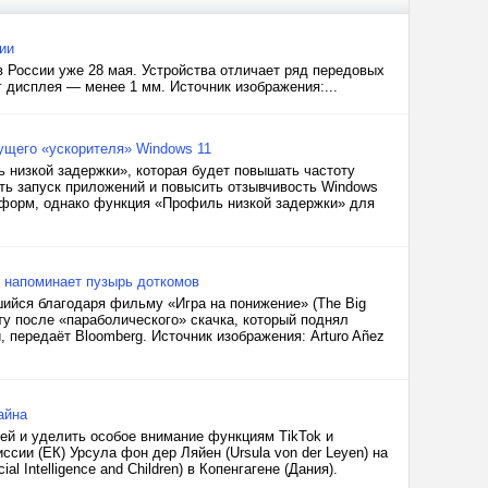
ии
в России уже 28 мая. Устройства отличает ряд передовых
г дисплея — менее 1 мм. Источник изображения:...
удущего «ускорителя» Windows 11
ь низкой задержки», которая будет повышать частоту
ть запуск приложений и повысить отзывчивость Windows
атформ, однако функция «Профиль низкой задержки» для
 напоминает пузырь доткомов
шийся благодаря фильму «Игра на понижение» (The Big
оту после «параболического» скачка, который поднял
, передаёт Bloomberg. Источник изображения: Arturo Añez
айна
ей и уделить особое внимание функциям TikTok и
сии (ЕК) Урсула фон дер Ляйен (Ursula von der Leyen) на
l Intelligence and Children) в Копенгагене (Дания).