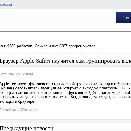
ocessor»
Гла
ов
и
9389 роботов
. Сейчас ищут 2287 программистов ...
Браузер Apple Safari научится сам группировать вк
Дата: 2026-05-12 16:41
Apple тестирует функцию автоматической группировки вкладок в браузер
Гурман (Mark Gurman). Функция дебютирует с выходом платформ iOS 27,
вкладки в автоматическом режиме — функция войдёт в пакет Apple Intelli
алгоритмы искусственного интеллекта. Когда она дебютирует, пользоват
вкладки в браузере.
Подробнее на
3Dnews.ru
Предыдущие новости