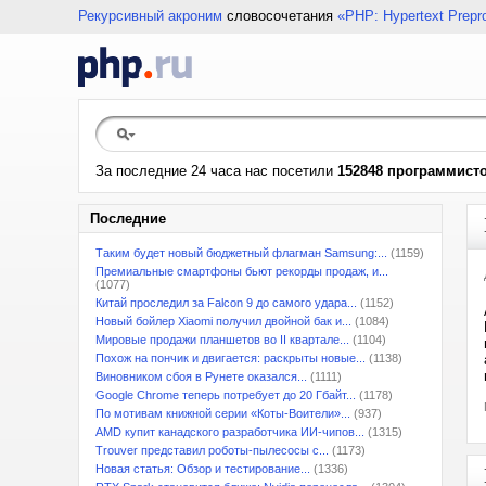
Рекурсивный акроним
словосочетания
«PHP: Hypertext Prepr
За последние 24 часа нас посетили
152848 программист
Последние
Таким будет новый бюджетный флагман Samsung:...
(1159)
Премиальные смартфоны бьют рекорды продаж, и...
(1077)
Китай проследил за Falcon 9 до самого удара...
(1152)
Новый бойлер Xiaomi получил двойной бак и...
(1084)
Мировые продажи планшетов во II квартале...
(1104)
Похож на пончик и двигается: раскрыты новые...
(1138)
Виновником сбоя в Рунете оказался...
(1111)
Google Chrome теперь потребует до 20 Гбайт...
(1178)
По мотивам книжной серии «Коты-Воители»...
(937)
AMD купит канадского разработчика ИИ-чипов...
(1315)
Trouver представил роботы-пылесосы с...
(1173)
Новая статья: Обзор и тестирование...
(1336)