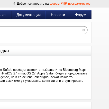
Добро пожаловать на
форум PHP программистов
!
вная
Документация
Новости
Форум
ладки
е Safari, сообщил авторитетный аналитик Bloomberg Марк
 iPadOS 27 и macOS 27. Apple Safari будет упорядочивать
gence, но в её основе, очевидно, лежат какие-то
ели сами смогут указывать, хотят ли они сгруппировать