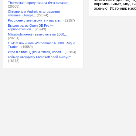
Thermaltake представила блок питания,...
«премиальные, модные 
(26608)
осенью. Источник изоб
Chrome для Android стал заметно
плавнее: Google...
(22874)
Россияне стали звонить и писать...
(22157)
Вышел релиз OpenIDE Pro —
корпоративной...
(20749)
Mitsubishi начнёт выпускать по 1000...
(20251)
Owlcat починила Warhammer 40,000: Rogue
Trader...
(19559)
Игра в стиле «Джона Уика», новая...
(19104)
Геймер отсудил у Microsoft свой аккаунт...
(18178)