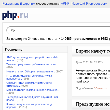
Рекурсивный акроним
словосочетания
«PHP: Hypertext Preprocessor»
За последние 24 часа нас посетили
140465 программистов
и
9353 
Последние
Биржи начнут т
AMD купит канадского разработчика ИИ-
чипов...
(677)
Дата: 2026-05-13 12:58
Trouver представил роботы-пылесосы с...
(870)
Американская биржа д
Новая статья: Обзор и тестирование...
(1007)
совместного проекта 
RTX Spark становится ближе: Nvidia
ключевого источника, 
перенесла...
(998)
nvidia.com
ChatGPT стал безлимитным: OpenAI
отменила...
(999)
Подробнее на
3Dnews.ru
Маск построит «самое ценное здание на...
(1104)
Легендарный шутер Quake спустя 30 лет
после...
(970)
Предыдущие но
Кратер найден: южнокорейский зонд
первым...
(1015)