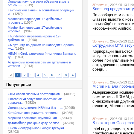
Испанцы научили один объектив видеть
3Dnews.ru
, 2026-05-13 11:0
объём —...
(919)
Samsung представит у
Тактический экшен, масштабные операции
и...
(1289)
По сообщениям сетевы
Machenike переводит 17-дюймовые
Glasses вместе с новы
игровые...
(1034)
произойдёт в рамках м
Machenike переводит 17-дюймовые
изображения: Android..
игровые...
(994)
Thunderobot перевела игровые 17-
дюймовые...
(1090)
3Dnews.ru
, 2026-05-13 11:1
Смерть игр на дисках не навредит Capcom
Сотрудники M**a взбу
—...
(1143)
Корпорации пытаются 
HBM4 и Grok загрузили 4-нм линии Samsung
искусственного интел
до...
(1091)
более причудливые ме
Астрономы показали самые детальные в
сотрудников приложен
истории...
(1013)
среди...
<
1
2
3
4
5
6
7
8
>
3Dnews.ru
, 2026-05-13 11:1
Популярные
Micron начала пробны
Американская компани
США стали главным поставщиком...
(40032)
памяти типа RDIMM, р
Character.AI запустила короткие ИИ-
с несколькими другим
сериалы...
(39530)
ёмкости, Micron оптим
Инженеры уложили HBM на бок —...
(39295)
Китайские специалисты заявили,...
(34085)
Морские сражения, крупнейшая...
(33439)
3Dnews.ru
, 2026-05-13 11:1
В некоторых Googleboo
Датамайнер раскрыл дату релиза...
(32280)
Тысячи сотрудников Google требуют...
Intel подтвердила, чт
(28403)
платформы для ноутбук