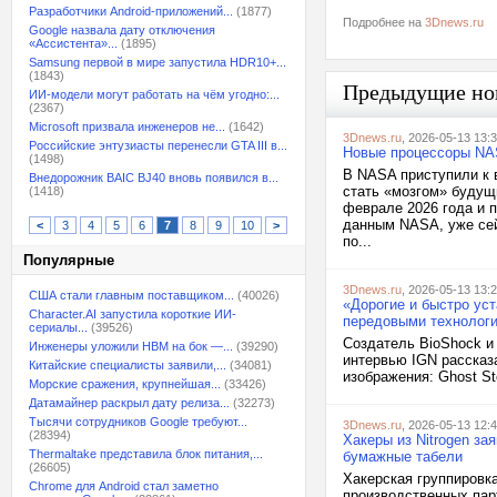
Разработчики Android-приложений...
(1877)
Подробнее на
3Dnews.ru
Google назвала дату отключения
«Ассистента»...
(1895)
Samsung первой в мире запустила HDR10+...
(1843)
Предыдущие но
ИИ-модели могут работать на чём угодно:...
(2367)
Microsoft призвала инженеров не...
(1642)
3Dnews.ru
, 2026-05-13 13:
Российские энтузиасты перенесли GTA III в...
Новые процессоры NAS
(1498)
В NASA приступили к 
Внедорожник BAIC BJ40 вновь появился в...
стать «мозгом» будущ
(1418)
феврале 2026 года и 
данным NASA, уже сей
<
3
4
5
6
7
8
9
10
>
по...
Популярные
3Dnews.ru
, 2026-05-13 13:
США стали главным поставщиком...
(40026)
«Дорогие и быстро уст
Character.AI запустила короткие ИИ-
передовыми технолог
сериалы...
(39526)
Создатель BioShock и 
Инженеры уложили HBM на бок —...
(39290)
интервью IGN рассказ
Китайские специалисты заявили,...
(34081)
изображения: Ghost St
Морские сражения, крупнейшая...
(33426)
Датамайнер раскрыл дату релиза...
(32273)
Тысячи сотрудников Google требуют...
3Dnews.ru
, 2026-05-13 12:
(28394)
Хакеры из Nitrogen за
Thermaltake представила блок питания,...
бумажные табели
(26605)
Хакерская группировка
Chrome для Android стал заметно
производственных пар