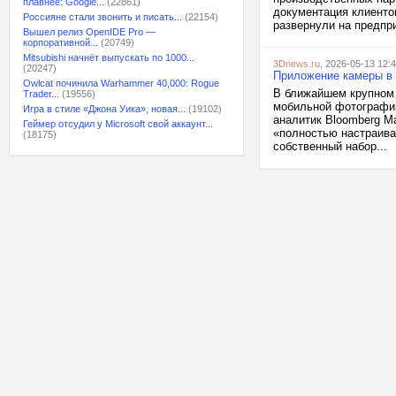
плавнее: Google...
(22861)
документация клиентов
Россияне стали звонить и писать...
(22154)
развернули на предпр
Вышел релиз OpenIDE Pro —
корпоративной...
(20749)
Mitsubishi начнёт выпускать по 1000...
3Dnews.ru
, 2026-05-13 12:
(20247)
Приложение камеры в 
Owlcat починила Warhammer 40,000: Rogue
В ближайшем крупном 
Trader...
(19556)
мобильной фотографи
Игра в стиле «Джона Уика», новая...
(19102)
аналитик Bloomberg М
Геймер отсудил у Microsoft свой аккаунт...
«полностью настраива
(18175)
собственный набор...