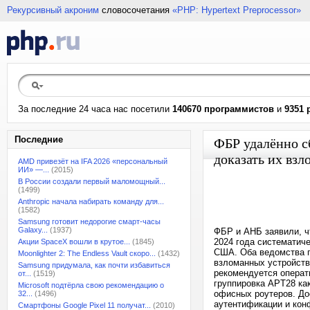
Рекурсивный акроним
словосочетания
«PHP: Hypertext Preprocessor»
За последние 24 часа нас посетили
140670 программистов
и
9351 
Последние
ФБР удалённо с
доказать их взл
AMD привезёт на IFA 2026 «персональный
ИИ» —...
(2015)
В России создали первый маломощный...
(1499)
Anthropic начала набирать команду для...
(1582)
Samsung готовит недорогие смарт-часы
Galaxy...
(1937)
ФБР и АНБ заявили, чт
2024 года систематич
Акции SpaceX вошли в крутое...
(1845)
США. Оба ведомства п
Moonlighter 2: The Endless Vault скоро...
(1432)
взломанных устройств
Samsung придумала, как почти избавиться
рекомендуется операт
от...
(1519)
группировка APT28 ка
Microsoft подтёрла свою рекомендацию о
офисных роутеров. До
32...
(1496)
аутентификации и кон
Смартфоны Google Pixel 11 получат...
(2010)