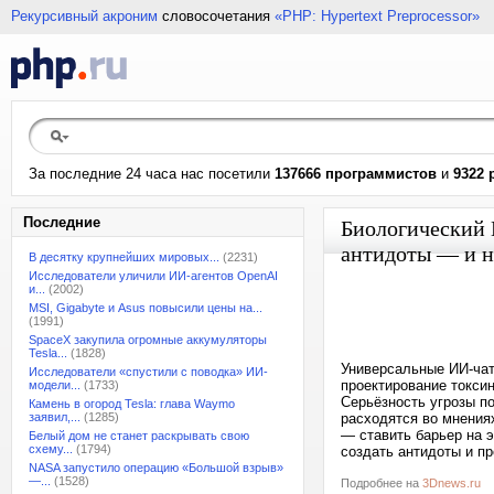
Рекурсивный акроним
словосочетания
«PHP: Hypertext Preprocessor»
За последние 24 часа нас посетили
137666 программистов
и
9322 
Последние
Биологический 
антидоты — и не
В десятку крупнейших мировых...
(2231)
Исследователи уличили ИИ-агентов OpenAI
и...
(2002)
MSI, Gigabyte и Asus повысили цены на...
(1991)
SpaceX закупила огромные аккумуляторы
Tesla...
(1828)
Универсальные ИИ-чат
Исследователи «спустили с поводка» ИИ-
проектирование токсин
модели...
(1733)
Серьёзность угрозы п
Камень в огород Tesla: глава Waymo
заявил,...
(1285)
расходятся во мнения
— ставить барьер на 
Белый дом не станет раскрывать свою
схему...
(1794)
создать антидоты и пр
NASA запустило операцию «Большой взрыв»
—...
(1528)
Подробнее на
3Dnews.ru