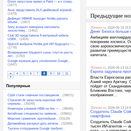
Doom запустили прямо в Paint — и к этому...
(1877)
Asus представила 26,5-дюймовый игровой...
(1479)
Предыдущие но
Дефицит HBM4E вынудит Nvidia урезать
объём...
(1957)
Sony всерьёз намерена наполнить
3Dnews.ru
, 2026-05-13 15:
экосистему...
(1462)
Денег Безоса больше н
Club 3D представила 9-метровый кабель
Амбициям миллиардеро
USB4...
(1454)
покорению космоса. О
SpaceX выбрала Nvidia для ИИ будущего —...
свою аэрокосмическую 
(1778)
развитии преимуществ
Возвращение блудного сына: спустя шесть
капитала....
лет...
(1782)
Google назвала дату отключения Google...
(1647)
3Dnews.ru
, 2026-05-13 15:
Европа задумала прол
<
4
5
6
7
8
9
10
11
>
Власти Евросоюза рас
Азией через Арктику.
Популярные
пойдёт от Скандинави
Ближнем Востоке, чер
изображения:...
США стали главным поставщиком...
(39671)
Character.AI запустила короткие ИИ-
сериалы...
(39246)
3Dnews.ru
, 2026-05-13 14:
Инженеры уложили HBM на бок —...
(39045)
Создатель Claude Code
Китайские специалисты заявили,...
(33861)
смартфона
Морские сражения, крупнейшая...
(33126)
Создатель Claude Code
Датамайнер раскрыл дату релиза...
(32069)
тысяч ИИ-агентов — а
Тысячи сотрудников Google требуют...
кода, — а управляет и