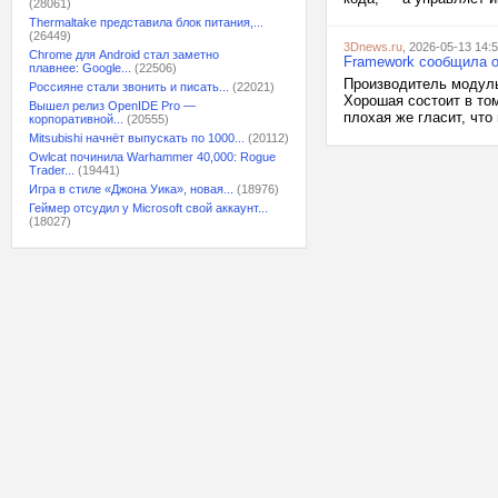
(28061)
Thermaltake представила блок питания,...
(26449)
3Dnews.ru
, 2026-05-13 14:
Chrome для Android стал заметно
Framework сообщила о
плавнее: Google...
(22506)
Производитель модуль
Россияне стали звонить и писать...
(22021)
Хорошая состоит в то
Вышел релиз OpenIDE Pro —
плохая же гласит, что
корпоративной...
(20555)
Mitsubishi начнёт выпускать по 1000...
(20112)
Owlcat починила Warhammer 40,000: Rogue
Trader...
(19441)
Игра в стиле «Джона Уика», новая...
(18976)
Геймер отсудил у Microsoft свой аккаунт...
(18027)