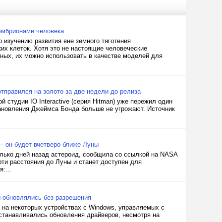
 эмбрионами человека
 изучению развития вне земного тяготения
их клеток. Хотя это не настоящие человеческие
ных, их можно использовать в качестве моделей для
 отправился на золото за две недели до релиза
й студии IO Interactive (серия Hitman) уже пережил один
ановления Джеймса Бонда больше не угрожают. Источник
 он будет вчетверо ближе Луны
олько дней назад астероид, сообщила со ссылкой на NASA
ти расстояния до Луны и станет доступен для
:...
ры обновлялись без разрешения
й на некоторых устройствах с Windows, управляемых с
станавливались обновления драйверов, несмотря на