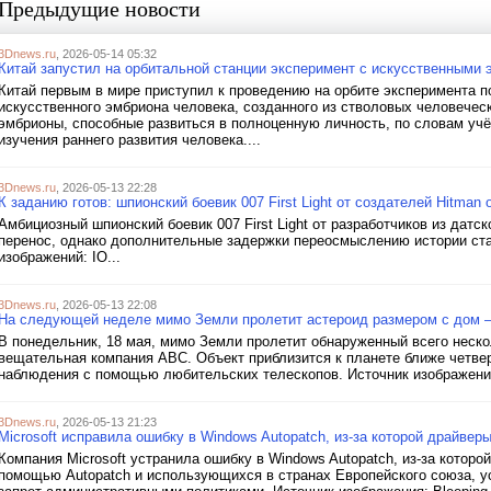
Предыдущие новости
3Dnews.ru
, 2026-05-14 05:32
Китай запустил на орбитальной станции эксперимент с искусственными
Китай первым в мире приступил к проведению на орбите эксперимента по
искусственного эмбриона человека, созданного из стволовых человеческ
эмбрионы, способные развиться в полноценную личность, по словам учё
изучения раннего развития человека....
3Dnews.ru
, 2026-05-13 22:28
К заданию готов: шпионский боевик 007 First Light от создателей Hitman
Амбициозный шпионский боевик 007 First Light от разработчиков из датско
перенос, однако дополнительные задержки переосмыслению истории ст
изображений: IO...
3Dnews.ru
, 2026-05-13 22:08
На следующей неделе мимо Земли пролетит астероид размером с дом —
В понедельник, 18 мая, мимо Земли пролетит обнаруженный всего неск
вещательная компания ABC. Объект приблизится к планете ближе четвер
наблюдения с помощью любительских телескопов. Источник изображения
3Dnews.ru
, 2026-05-13 21:23
Microsoft исправила ошибку в Windows Autopatch, из-за которой драйве
Компания Microsoft устранила ошибку в Windows Autopatch, из-за которо
помощью Autopatch и использующихся в странах Европейского союза, у