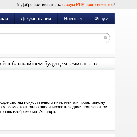
Добро пожаловать на
форум PHP программистов
!
вная
Документация
Новости
Форум
лей в ближайшем будущем, считают в
Дата:
2026-
05-
14
05:38
еходе систем искусственного интеллекта к проактивному
огут самостоятельно анализировать задачи пользователя
очник изображения: Anthropic