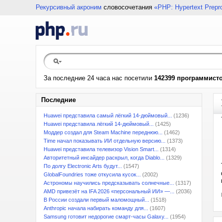
Рекурсивный акроним
словосочетания
«PHP: Hypertext Prepr
За последние 24 часа нас посетили
142399 программист
Последние
Huawei представила самый лёгкий 14-дюймовый...
(1236)
Huawei представила лёгкий 14-дюймовый...
(1425)
Моддер создал для Steam Machine переднюю...
(1462)
Time начал показывать ИИ отдельную версию...
(1373)
Huawei представила телевизор Vision Smart...
(1314)
Авторитетный инсайдер раскрыл, когда Diablo...
(1329)
По долгу Electronic Arts будут...
(1547)
GlobalFoundries тоже откусила кусок...
(2002)
Астрономы научились предсказывать солнечные...
(1317)
AMD привезёт на IFA 2026 «персональный ИИ» —...
(2036)
В России создали первый маломощный...
(1518)
Anthropic начала набирать команду для...
(1607)
Samsung готовит недорогие смарт-часы Galaxy...
(1954)