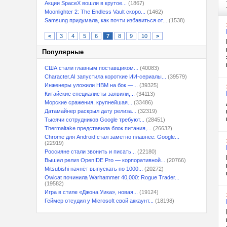
Акции SpaceX вошли в крутое...
(1867)
Moonlighter 2: The Endless Vault скоро...
(1462)
Samsung придумала, как почти избавиться от...
(1538)
<
3
4
5
6
7
8
9
10
>
Популярные
США стали главным поставщиком...
(40083)
Character.AI запустила короткие ИИ-сериалы...
(39579)
Инженеры уложили HBM на бок —...
(39325)
Китайские специалисты заявили,...
(34113)
Морские сражения, крупнейшая...
(33486)
Датамайнер раскрыл дату релиза...
(32319)
Тысячи сотрудников Google требуют...
(28451)
Thermaltake представила блок питания,...
(26632)
Chrome для Android стал заметно плавнее: Google...
(22919)
Россияне стали звонить и писать...
(22180)
Вышел релиз OpenIDE Pro — корпоративной...
(20766)
Mitsubishi начнёт выпускать по 1000...
(20272)
Owlcat починила Warhammer 40,000: Rogue Trader...
(19582)
Игра в стиле «Джона Уика», новая...
(19124)
Геймер отсудил у Microsoft свой аккаунт...
(18198)