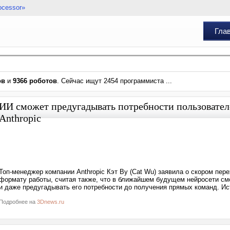
ocessor»
Гла
ов
и
9366 роботов
. Сейчас ищут 2454 программиста ...
ИИ сможет предугадывать потребности пользовате
Anthropic
Топ-менеджер компании Anthropic Кэт Ву (Cat Wu) заявила о скором пер
формату работы, считая также, что в ближайшем будущем нейросети см
и даже предугадывать его потребности до получения прямых команд. Ист
Подробнее на
3Dnews.ru