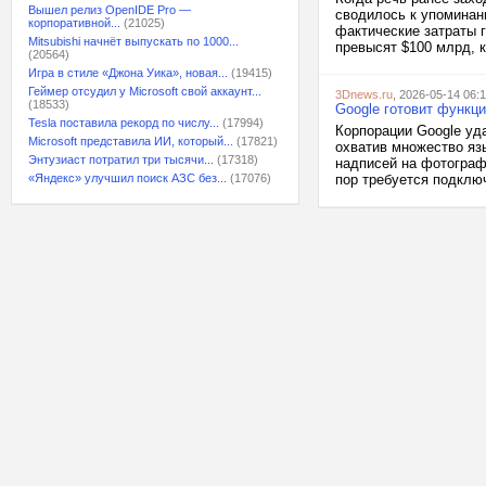
Вышел релиз OpenIDE Pro —
сводилось к упоминани
корпоративной...
(21025)
фактические затраты 
Mitsubishi начнёт выпускать по 1000...
превысят $100 млрд, к
(20564)
Игра в стиле «Джона Уика», новая...
(19415)
Геймер отсудил у Microsoft свой аккаунт...
3Dnews.ru
, 2026-05-14 06:
(18533)
Google готовит функц
Tesla поставила рекорд по числу...
(17994)
Корпорации Google уд
Microsoft представила ИИ, который...
(17821)
охватив множество яз
Энтузиаст потратил три тысячи...
(17318)
надписей на фотограф
«Яндекс» улучшил поиск АЗС без...
(17076)
пор требуется подключ