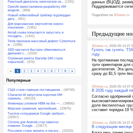
Ракетный двигатель напечатали на...
(1291)
данных (ВЦОД), развё
Поддерживаются сегмен
OpenAI приостановила разработку ИИ-
модели...
(869)
Подробнее на
3Dnews.ru
Новый геймплейный трейлер подтвердил
дату...
(951)
Для марсианских вертолётов нового
поколения...
(1481)
Предыдущие но
Китай снова попытается запустить и
посадить...
(1441)
Tesla признала массовый дефект Cybertruck
и...
(1586)
3Dnews.ru
, 2026-05-14 07:
Гулять так гулять: TS
SSD научатся быстрее обмениваться
данными с...
(1020)
году
Огромная ракета Starship S40 стала
На протяжении послед
серьезной...
(970)
трлн ориентиром для 
десятилетия. Эта цел
<
1
2
3
4
5
6
7
8
>
сразу до $1,5 трлн бе
Популярные
3Dnews.ru
, 2026-05-14 07:
США стали главным поставщиком...
(40745)
В 2035 году каждый п
Character.AI запустила короткие ИИ-
Согласно одобренной 
сериалы...
(40133)
высокоавтоматизирова
Инженеры уложили HBM на бок —...
(39800)
доля беспилотных груз
Морские сражения, крупнейшая...
(33975)
составит порядка 19 %
Тысячи сотрудников Google требуют...
(29357)
Chrome для Android стал заметно
3Dnews.ru
, 2026-05-14 07:
плавнее: Google...
(23677)
В следующем месяце о
Россияне стали звонить и писать...
(22520)
Когда речь ранее захо