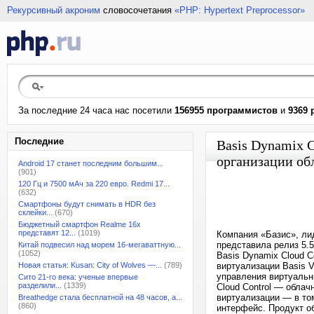
Рекурсивный акроним
словосочетания
«PHP: Hypertext Preprocessor»
За последние 24 часа нас посетили
156955 программистов
и
9369 
Последние
Basis Dynamix C
организации об
Android 17 станет последним большим...
(901)
120 Гц и 7500 мАч за 220 евро. Redmi 17...
(632)
Смартфоны будут снимать в HDR без
склейки...
(670)
Бюджетный смартфон Realme 16x
представят 12...
(1019)
Компания «Базис», ли
представила релиз 5.
Китай подвесил над морем 16-мегаваттную...
(1052)
Basis Dynamix Cloud C
Новая статья: Kusan: City of Wolves —...
(789)
виртуализации Basis V
управления виртуальн
Сито 21-го века: ученые впервые
разделили...
(1339)
Cloud Control — обла
виртуализации — в т
Breathedge стала бесплатной на 48 часов, а...
(860)
интерфейс. Продукт о