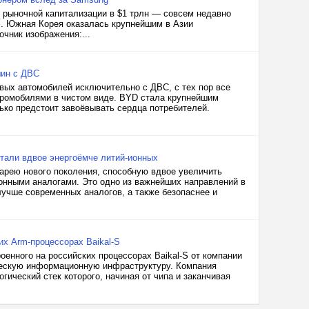
 рыночной капитализации в $1 трлн — совсем недавно
cs. Южная Корея оказалась крупнейшим в Азии
чник изображения:...
шин с ДВС
вых автомобилей исключительно с ДВС, с тех пор все
ромобилями в чистом виде. BYD стала крупнейшим
ько предстоит завоёвывать сердца потребителей.
стали вдвое энергоёмче литий-ионных
арею нового поколения, способную вдвое увеличить
онными аналогами. Это одно из важнейших направлений в
лучше современных аналогов, а также безопаснее и
их Arm-процессорах Baikal-S
роенного на российских процессорах Baikal-S от компании
ическую информационную инфраструктуру. Компания
гический стек которого, начиная от чипа и заканчивая