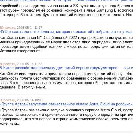
Корейский производитель чипов памяти SK hynix вплотную подобрался к
этот рубеж преодолел её основной конкурент в лице Samsung Electroni
выгодоприобретателем бума технологий искусственного интеллекта. Исто
3Dnews.ru
, 2026-05-14 11:17
BYD рассказала о технологии, которая поможет ей отобрать рынок у ма
Китайская компания BYD ещё весной 2022 года прекратила выпуск легко
машины принадлежащих её марок являются либо гибридами, либо элект
производителем подобной техники в мире, но за пределами Китая ей тол
Источник изображения:...
3Dnews.ru
, 2026-05-14 11:32
В Китае разработали присадку для литий-серных аккумуляторов — они 
Китайские исследователи представили перспективную литий-серную бат
дальность полёта беспилотников по сравнению с современными литий-и
разработке перспективных аккумуляторов, которое обещает сделать их 
дешевле. В этом учёным...
3Dnews.ru
, 2026-05-14 10:00
«Группа Астра» запустила отечественное облако Astra Cloud на российск
«Группа Астра» объявила о запуске облачного сервиса Astra Cloud, пост
«Байкал Электроникс» и ориентированного, в первую очередь, на крит
подчеркнула, что это первое в стране коммерческое облако, весь техноло
конечным...