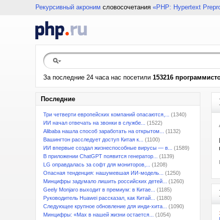
Рекурсивный акроним
словосочетания
«PHP: Hypertext Prepr
За последние 24 часа нас посетили
153216 программист
Последние
Три четверти европейских компаний опасаются,...
(1340)
ИИ начал отвечать на звонки в службе...
(1522)
Alibaba нашла способ заработать на открытом...
(1132)
Вашингтон расследует доступ Китая к...
(1100)
ИИ впервые создал жизнеспособные вирусы — в...
(1589)
В приложении ChatGPT появится генератор...
(1139)
LG оправдалась за софт для мониторов,...
(1208)
Опасная тенденция: нашумевшая ИИ-модель...
(1250)
Минцифры задумало лишить российских детей...
(1260)
Geely Monjaro выходит в премиум: в Китае...
(1185)
Руководитель Huawei рассказал, как Китай...
(1180)
Следующее крупное обновление для инди-хита...
(1090)
Минцифры: «Max в нашей жизни остается...
(1054)