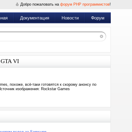
Добро пожаловать на
форум PHP программистов
!
вная
Документация
Новости
Форум
ы GTA VI
mes, похоже, всё-таки готовятся к скорому анонсу по
сточник изображения: Rockstar Games
ионером вслед за Samsung