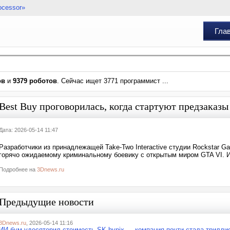
ocessor»
Гла
ов
и
9379 роботов
. Сейчас ищет 3771 программист ...
Best Buy проговорилась, когда стартуют предзаказ
Дата: 2026-05-14 11:47
Разработчики из принадлежащей Take-Two Interactive студии Rockstar Ga
горячо ожидаемому криминальному боевику с открытым миром GTA VI. И
Подробнее на
3Dnews.ru
Предыдущие новости
3Dnews.ru
, 2026-05-14 11:16
ИИ-бум удесятерил стоимость SK hynix — компания почти стала трилл