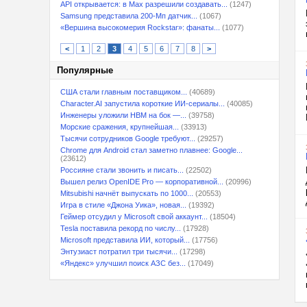
API открывается: в Max разрешили создавать...
(1247)
Samsung представила 200-Мп датчик...
(1067)
«Вершина высокомерия Rockstar»: фанаты...
(1077)
<
1
2
3
4
5
6
7
8
>
Популярные
США стали главным поставщиком...
(40689)
Character.AI запустила короткие ИИ-сериалы...
(40085)
Инженеры уложили HBM на бок —...
(39758)
Морские сражения, крупнейшая...
(33913)
Тысячи сотрудников Google требуют...
(29257)
Chrome для Android стал заметно плавнее: Google...
(23612)
Россияне стали звонить и писать...
(22502)
Вышел релиз OpenIDE Pro — корпоративной...
(20996)
Mitsubishi начнёт выпускать по 1000...
(20553)
Игра в стиле «Джона Уика», новая...
(19392)
Геймер отсудил у Microsoft свой аккаунт...
(18504)
Tesla поставила рекорд по числу...
(17928)
Microsoft представила ИИ, который...
(17756)
Энтузиаст потратил три тысячи...
(17298)
«Яндекс» улучшил поиск АЗС без...
(17049)