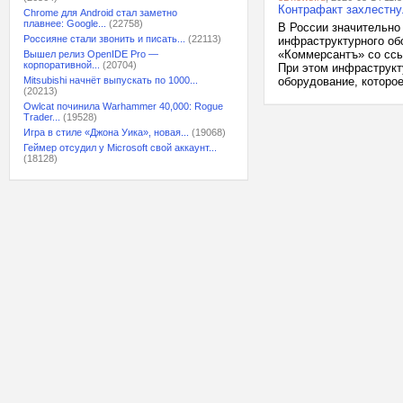
Контрафакт захлестну
Chrome для Android стал заметно
плавнее: Google...
(22758)
В России значительно
Россияне стали звонить и писать...
(22113)
инфраструктурного об
«Коммерсантъ» со ссы
Вышел релиз OpenIDE Pro —
корпоративной...
(20704)
При этом инфраструкт
Mitsubishi начнёт выпускать по 1000...
оборудование, которое 
(20213)
Owlcat починила Warhammer 40,000: Rogue
Trader...
(19528)
Игра в стиле «Джона Уика», новая...
(19068)
Геймер отсудил у Microsoft свой аккаунт...
(18128)