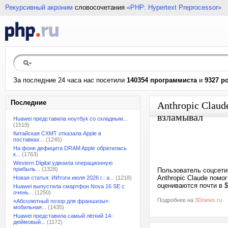
Рекурсивный акроним
словосочетания
«PHP: Hypertext Preprocessor»
За последние 24 часа нас посетили
140354 программиста
и
9327 р
Последние
Anthropic Claud
взламывал
Huawei представила ноутбук со складным...
(1519)
Китайская CXMT отказала Apple в
поставках...
(1245)
На фоне дефицита DRAM Apple обратилась
к...
(1763)
Western Digital удвоила операционную
прибыль...
(1328)
Пользователь соцсети
Anthropic Claude помо
Новая статья: ИИтоги июля 2026 г.: а...
(1218)
оцениваются почти в $
Huawei выпустила смартфон Nova 16 SE с
очень...
(1250)
Подробнее на
3Dnews.ru
«Абсолютный позор для франшизы»:
мобильная...
(1435)
Huawei представила самый лёгкий 14-
дюймовый...
(1172)