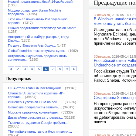
Предыдущие но
Huawei представила лёгкий 14-дюймовый...
(1363)
Моддер создал для Steam Machine
переднюю...
(1395)
3Dnews.ru
, 2026-05-14 12:
В Windows нашёлся бэ
Time начал показывать ИИ отдельную
версию...
(1317)
можно получить без в
Huawei представила телевизор Vision Smart...
Исследователь в обла
(1268)
Nightmare Eclipse), д
Авторитетный инсайдер раскрыл, когда
дня в Windows — одна
Diablo...
(1283)
привилегии пользовате
По долгу Electronic Arts будут...
(1473)
GlobalFoundries тоже откусила кусок...
(1962)
Астрономы научились предсказывать
3Dnews.ru
, 2026-05-14 12:
солнечные...
(1280)
Российский ответ Fall
Underchoice от создат
<
2
3
4
5
6
7
8
9
>
Российская студия Ta
объявили дату выхода
Популярные
Fallout Shelter. Источ
США стали главным поставщиком...
(39940)
Character.AI запустила короткие ИИ-
3Dnews.ru
, 2026-05-14 12:
сериалы...
(39454)
Смартфоны Samsung пе
Инженеры уложили HBM на бок —...
(39236)
На прошедшем ранее м
Китайские специалисты заявили,...
(34019)
искусственного интел
Морские сражения, крупнейшая...
(33330)
гигант обещал сделат
но дебютировать они 
Датамайнер раскрыл дату релиза...
(32228)
пакета...
Тысячи сотрудников Google требуют...
(28305)
Thermaltake представила блок питания,...
(26564)
3Dnews.ru
, 2026-05-14 11:3