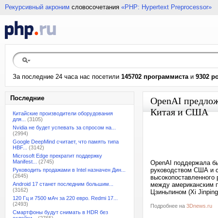
Рекурсивный акроним
словосочетания
«PHP: Hypertext Preprocessor»
За последние 24 часа нас посетили
145702 программиста
и
9302 р
Последние
OpenAI предлож
Китая и США
Китайские производители оборудования
для...
(3105)
Nvidia не будет успевать за спросом на...
(2994)
Google DeepMind считает, что память типа
HBF...
(3142)
Microsoft Edge прекратит поддержку
Manifest...
(2745)
OpenAI поддержала бы
руководством США и с
Руководить продажами в Intel назначен Дин...
(2645)
высокопоставленного 
Android 17 станет последним большим...
между американским п
(3162)
Цзиньпином (Xi Jinping
120 Гц и 7500 мАч за 220 евро. Redmi 17...
(2493)
Подробнее на
3Dnews.ru
Смартфоны будут снимать в HDR без