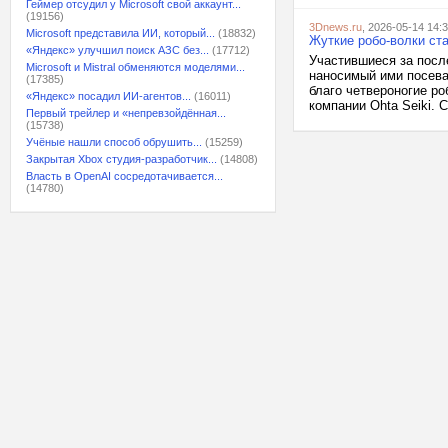
Геймер отсудил у Microsoft свой аккаунт...
(19156)
3Dnews.ru
, 2026-05-14 14:
Microsoft представила ИИ, который...
(18832)
Жуткие робо-волки ст
«Яндекс» улучшил поиск АЗС без...
(17712)
Участившиеся за посл
Microsoft и Mistral обменяются моделями...
наносимый ими посева
(17385)
благо четвероногие ро
«Яндекс» посадил ИИ-агентов...
(16011)
компании Ohta Seiki. 
Первый трейлер и «непревзойдённая...
(15738)
Учёные нашли способ обрушить...
(15259)
Закрытая Xbox студия-разработчик...
(14808)
Власть в OpenAI сосредотачивается...
(14780)