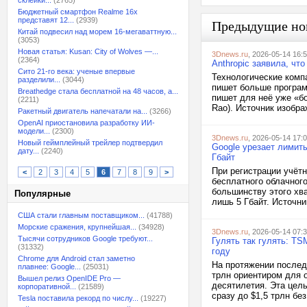
склейки...
(2765)
Бюджетный смартфон Realme 16x
представят 12...
(2939)
Предыдущие но
Китай подвесил над морем 16-мегаваттную...
(3053)
Новая статья: Kusan: City of Wolves —...
3Dnews.ru
, 2026-05-14 16:
(2364)
Anthropic заявила, чт
Сито 21-го века: ученые впервые
Технологические компа
разделили...
(3044)
пишет больше програм
Breathedge стала бесплатной на 48 часов, а...
пишет для неё уже «б
(2211)
Rao). Источник изображ
Ракетный двигатель напечатали на...
(3266)
OpenAI приостановила разработку ИИ-
модели...
(2300)
3Dnews.ru
, 2026-05-14 17:
Новый геймплейный трейлер подтвердил
Google урезает лимит
дату...
(2240)
Гбайт
При регистрации учёт
<
2
3
4
5
6
7
8
9
>
бесплатного облачног
большинству этого хв
Популярные
лишь 5 Гбайт. Источник
США стали главным поставщиком...
(41788)
Морские сражения, крупнейшая...
(34928)
3Dnews.ru
, 2026-05-14 07:
Тысячи сотрудников Google требуют...
Гулять так гулять: TS
(31332)
году
Chrome для Android стал заметно
На протяжении послед
плавнее: Google...
(25031)
трлн ориентиром для 
Вышел релиз OpenIDE Pro —
десятилетия. Эта цел
корпоративной...
(21589)
сразу до $1,5 трлн бе
Tesla поставила рекорд по числу...
(19227)