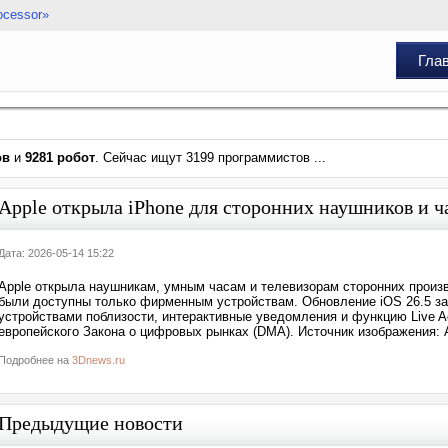
ocessor»
Гла
ов
и
9281 робот
. Сейчас ищут 3199 программистов ...
Apple открыла iPhone для сторонних наушников и ч
Дата: 2026-05-14 15:22
Apple открыла наушникам, умным часам и телевизорам сторонних произв
были доступны только фирменным устройствам. Обновление iOS 26.5 за
устройствами поблизости, интерактивные уведомления и функцию Live Ac
европейского Закона о цифровых рынках (DMA). Источник изображения: Al
Подробнее на
3Dnews.ru
Предыдущие новости