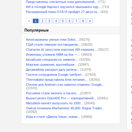
Представлены элегантные очки дополненной...
(771)
ИИ в «Google Картах» научился заказывать еду...
(713)
Расширенный показ GTA VI пройдёт 27 августа...
(833)
<
1
2
3
4
5
6
7
8
>
Популярные
Анонсированы умные очки Solos...
(56276)
США стали главным поставщиком...
(39533)
Character.AI запустила короткие ИИ-сериалы...
(39127)
Инженеры уложили HBM на бок —...
(38923)
Китайские специалисты заявили,...
(33755)
Морские сражения, крупнейшая...
(32997)
Датамайнер раскрыл дату релиза...
(31979)
Тысячи сотрудников Google требуют...
(27924)
Thermaltake представила блок питания,...
(26392)
Chrome для Android стал заметно плавнее: Google...
(22370)
Россияне стали звонить и писать...
(21957)
Вышел релиз OpenIDE Pro — корпоративной...
(20491)
Mitsubishi начнёт выпускать по 1000...
(20045)
Owlcat починила Warhammer 40,000: Rogue Trader...
(19392)
Игра в стиле «Джона Уика», новая...
(18906)