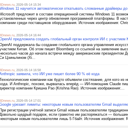
3Dnews.ru
, 2026-05-14 15:34
Windows 11 научится автоматически откатывать сломанные драйверы до
Microsoft предложит в составе операционной системы Windows 11 возмо
установленных через центр обновления программной платформы. В нас
компании среди поставщиков оборудования. Источник изображения: Christ
3Dnews.ru
, 2026-05-14 16:44
OpenAI предложила создать глобальный орган контроля ИИ с участием 
OpenAI поддержала бы создание глобального органа управления искус
участием Китая. Об этом пишет Bloomberg со ссылкой на заявление выс
несколько часов до начала встречи между американским президентом 
Си Цзиньпином (Xi...
3Dnews.ru
, 2026-05-14 16:58
Anthropic заявила, что ИИ уже пишет более 90 % её кода
Технологические компании как будто объявили состязание, для кого из
кода. И Anthropic, похоже, вырвалась вперёд — ИИ-помощник Claude п
директор компании Кришна Рао (Krishna Rao). Источник изображения:...
3Dnews.ru
, 2026-05-14 17:01
Google урезает лимиты: некоторым новым пользователям Gmail выделяют
При регистрации учётной записи Gmail новым пользователям традиционн
Довольно щедрый подарок, если грамотно им распоряжаться — большинс
некоторым новым пользователям лишь 5 Гбайт. Источник изображения: Rub