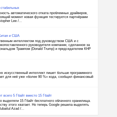
 стабильных
жность автоматического отката проблемных драйверов,
тоящий момент новая функция тестируется партнёрами
opher Lee /...
Китая и США
ственным интеллектом под руководством США и с
окопоставленного руководителя компании, сделанное за
Дональдом Трампом (Donald Trump) и председателем КНР
 них искусственный интеллект пишет больше программного
ишет для неё уже «более 90 %» кода, сообщил финансовый
 всего 5 Гбайт вместо 15 Гбайт
о выделяли 15 Гбайт бесплатного облачного хранилища.
тву этого хватает. Но теперь Google решила выделять
aitul Azad /...