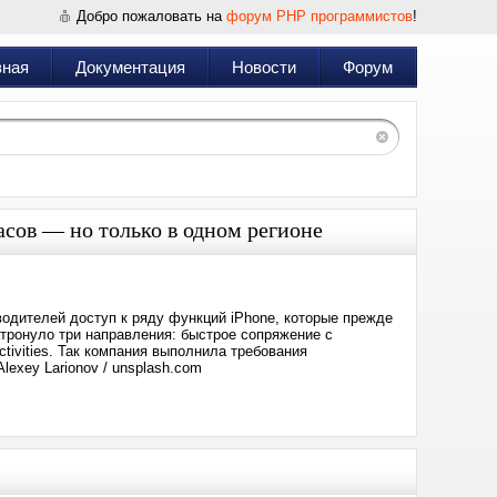
Добро пожаловать на
форум PHP программистов
!
вная
Документация
Новости
Форум
асов — но только в одном регионе
одителей доступ к ряду функций iPhone, которые прежде
тронуло три направления: быстрое сопряжение с
tivities. Так компания выполнила требования
exey Larionov / unsplash.com