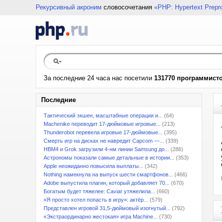
Рекурсивный акроним
словосочетания
«PHP: Hypertext Prepr
За последние 24 часа нас посетили
131770 программист
Последние
Тактический экшен, масштабные операции и...
(64)
Machenike переводит 17-дюймовые игровые...
(213)
Thunderobot перевела игровые 17-дюймовые...
(395)
Смерть игр на дисках не навредит Capcom —...
(339)
HBM4 и Grok загрузили 4-нм линии Samsung до...
(286)
Астрономы показали самые детальные в истории...
(353)
Apple неожиданно повысила выплаты...
(342)
Nothing намекнула на выпуск шести смартфонов...
(466)
Adobe выпустила плагин, который добавляет 70...
(670)
Богатым будет тяжелее: Caviar утяжелила...
(660)
«Я просто хотел попасть в игру»: актёр...
(579)
Представлен игровой 31,5-дюймовый изогнутый...
(792)
«Экстраординарно жестокая» игра Machine...
(730)